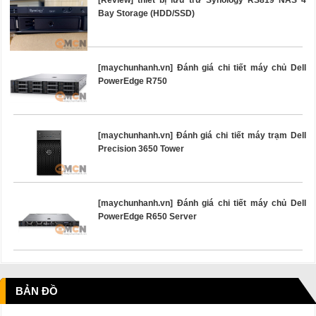
[Review] thiết bị lưu trữ Synology RS819 NAS 4
Bay Storage (HDD/SSD)
[maychunhanh.vn] Đánh giá chi tiết máy chủ Dell
PowerEdge R750
[maychunhanh.vn] Đánh giá chi tiết máy trạm Dell
Precision 3650 Tower
[maychunhanh.vn] Đánh giá chi tiết máy chủ Dell
PowerEdge R650 Server
BẢN ĐỒ