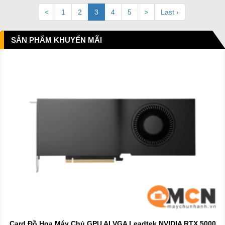
<
1
2
3
4
5
>
Last ›
SẢN PHẨM KHUYẾN MÃI
Card Đồ Họa Máy Chủ GPU AI VGA Leadtek NVIDIA RTX 5000