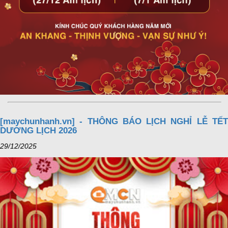
[maychunhanh.vn] - THÔNG BÁO LỊCH NGHỈ LỄ TẾT
DƯƠNG LỊCH 2026
29/12/2025