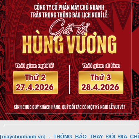
[maychunhanh.vn] - THÔNG BÁO THAY ĐỔI ĐỊA CHỈ