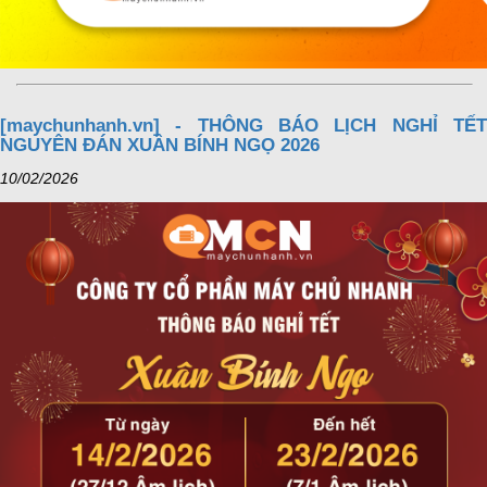
[maychunhanh.vn] - THÔNG BÁO LỊCH NGHỈ TẾT
NGUYÊN ĐÁN XUÂN BÍNH NGỌ 2026
10/02/2026