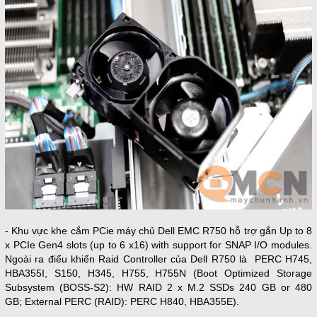
- Khu vực khe cắm PCie máy chủ Dell EMC R750 hỗ trợ gắn Up to 8
x PCIe Gen4 slots (up to 6 x16) with support for SNAP I/O modules.
Ngoài ra điểu khiển Raid Controller của Dell R750 là PERC H745,
HBA355I, S150, H345, H755, H755N (Boot Optimized Storage
Subsystem (BOSS-S2): HW RAID 2 x M.2 SSDs 240 GB or 480
GB; External PERC (RAID): PERC H840, HBA355E).