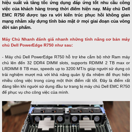
hiệu suất và tăng tốc ứng dụng đáp ứng tốt nhu cầu công
việc của khách hàng trong thời điểm hiện nay. Máy chủ Dell
EMC R750 được tạo ra với kiến ​​trúc phục hồi không gian
mạng nhằm xây dựng tính bảo mật ở mọi giai đoạn của vòng
đời sản phẩm.
Máy Chủ Nhanh đánh giá nhanh những tính năng cơ bản máy
chủ Dell PowerEdge R750 như sau:
- Máy chủ Dell
PowerEdge R750 hỗ trợ khe cắm bộ nhớ Ram máy
chủ lên đến 32 DDR4 DIMM slots, supports RDIMM 2 TB max or
LRDIMM 8 TB max, speeds up to 3200 MT/s giúp người sử dụng có
trải nghiệm mượt mà với khả năng quản lý đa nhiệm để thực hiện
nhiều công việc trong cùng một thời điểm rất tốt. Đây là điểm rất
đáng tiền khi người sử dụng đầu tư trang bị máy chủ Dell EMC R750
để phục vụ cho công việc của mình.