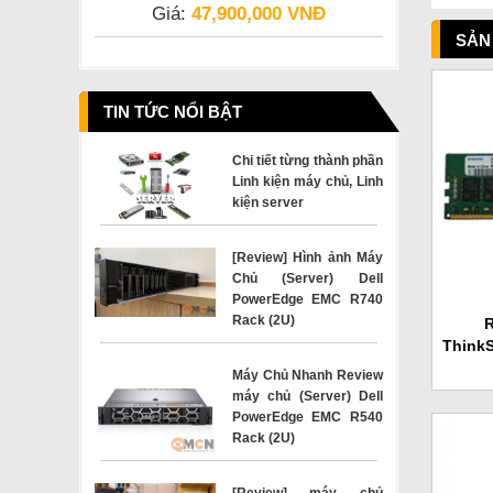
Giá:
47,900,000 VNĐ
SẢN
TIN TỨC NỔI BẬT
Chi tiết từng thành phần
Linh kiện máy chủ, Linh
kiện server
[Review] Hình ảnh Máy
Chủ (Server) Dell
PowerEdge EMC R740
Rack (2U)
R
Think
(2
Máy Chủ Nhanh Review
máy chủ (Server) Dell
PowerEdge EMC R540
Rack (2U)
[Review] máy chủ