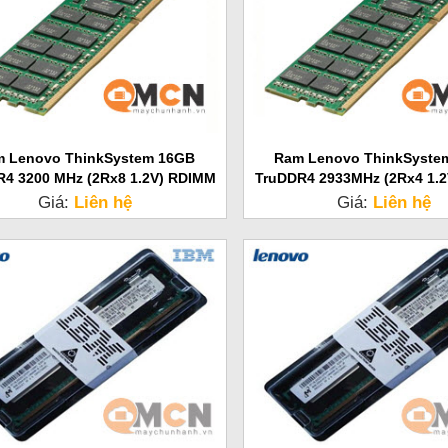
 Lenovo ThinkSystem 16GB
Ram Lenovo ThinkSyste
R4 3200 MHz (2Rx8 1.2V) RDIMM
TruDDR4 2933MHz (2Rx4 1.
Server
Server
Giá:
Liên hệ
Giá:
Liên hệ