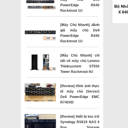
PowerEdge R640
Bộ Nh
Rackmout 1U
X 64
[Máy Chủ Nhanh] đánh
giá máy chủ Dell
PowerEdge R440
Rackmout 1U
[Máy Chủ Nhanh] chi
tiết về máy chủ Lenovo
Thinksystem ST550
Tower Rackmout 4U
[Review] Hình ảnh thực
tế máy chủ (Server)
Dell PowerEdge EMC
R740XD
[Review] thiết bị lưu trữ
Synology RS819 NAS 4
Bay Storage