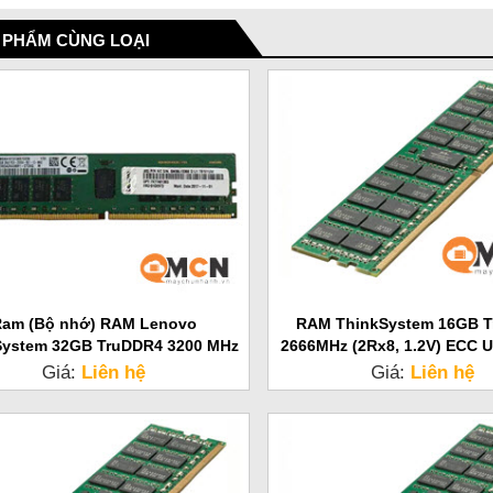
 PHẨM CÙNG LOẠI
am (Bộ nhớ) RAM Lenovo
RAM ThinkSystem 16GB 
System 32GB TruDDR4 3200 MHz
2666MHz (2Rx8, 1.2V) ECC 
Rx8 1.2V) RDIMM 4X77A08634
SR250
Giá:
Liên hệ
Giá:
Liên hệ