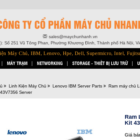
CÔNG TY CỔ PHẦN MÁY CHỦ NHAN
sales@maychunhanh.vn
): Số 251 Vũ Tông Phan, Phường Khương Đình, Thành phố Hà Nội, V
iện Máy Chủ, IBM, Lenovo, Hpe, Dell, Supermicro, Intel, Fujits
MÁY TRẠM
NETWORKING
STORAGE - THIẾT BỊ LƯU TRỮ
U
hủ
Linh Kiện Máy Chủ
Lenovo IBM Server Parts
Ram máy chủ L
 43V7356 Server
Ram 
Kit 4
Giá bá