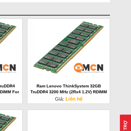
TruDDR4
Ram Lenovo ThinkSystem 32GB
UDIMM For
TruDDR4 3200 MHz (2Rx4 1.2V) RDIMM
Server
Giá:
Liên hệ
HỖ TRỢ