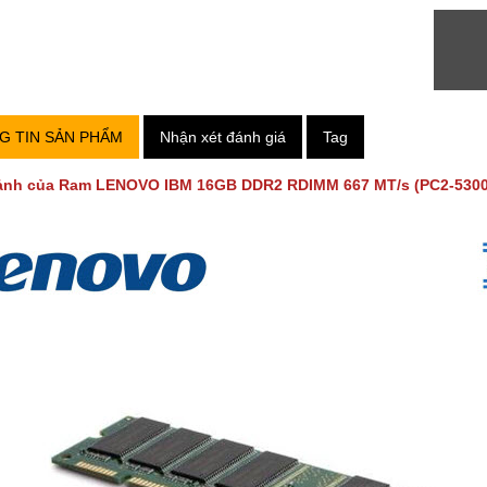
G TIN SẢN PHẨM
Nhận xét đánh giá
Tag
ảnh của Ram LENOVO IBM 16GB DDR2 RDIMM 667 MT/s (PC2-5300