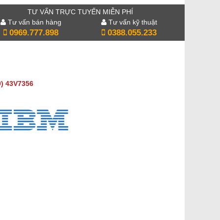
TƯ VẤN TRỰC TUYẾN MIỄN PHÍ
Tư vấn bán hàng
Tư vấn kỹ thuật
0969.777.898
0388.055.233
) 43V7356