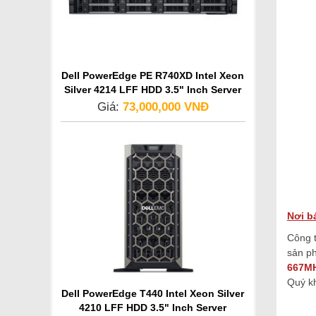
Dell PowerEdge PE R740XD Intel Xeon
Silver 4214 LFF HDD 3.5" Inch Server
Giá:
73,000,000 VNĐ
Nơi b
Công t
sản ph
667MH
Quý kh
Dell PowerEdge T440 Intel Xeon Silver
4210 LFF HDD 3.5" Inch Server