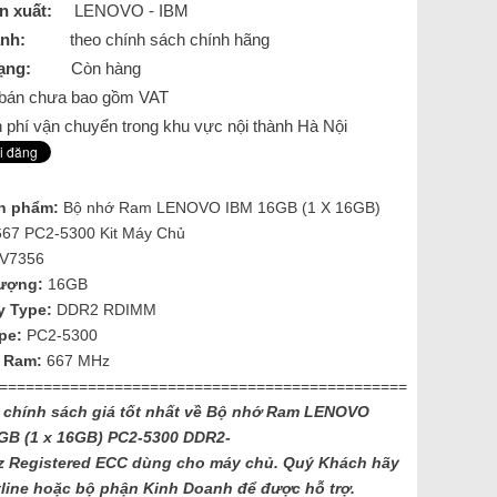
n xuất:
LENOVO - IBM
nh:
theo chính sách chính hãng
ạng:
Còn hàng
á bán chưa bao gồm VAT
 phí vận chuyển trong khu vực nội thành Hà Nội
n phẩm:
Bộ nhớ Ram LENOVO IBM 16GB (1 X 16GB)
67 PC2-5300 Kit Máy Chủ
V7356
ượng:
16GB
 Type​:
DDR2 RDIMM
pe:
PC2-5300
 Ram:
667 MHz
==============================================
ó chính sách giá tốt nhất về Bộ nhớ Ram LENOVO
GB (1 x 16GB)
PC2-5300 DDR2-
 Registered
ECC dùng cho máy chủ. Quý Khách hãy
tline hoặc bộ phận Kinh Doanh để được hỗ trợ.