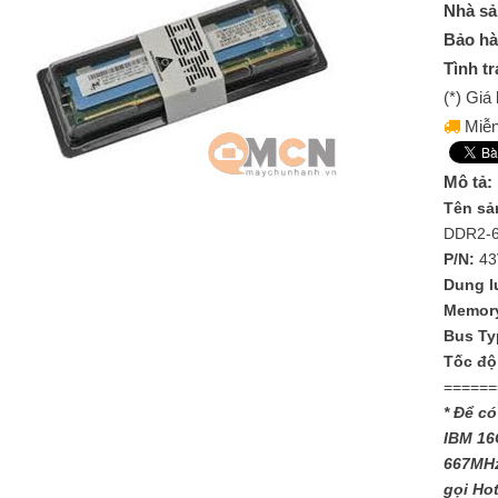
Nhà sả
Bảo hà
Tình tr
(*) Gi
Miễn
Mô tả:
Tên sả
DDR2-6
P/N:
43
Dung l
Memory
Bus Ty
Tốc độ
======
* Để c
IBM 16
667MHz
gọi Ho