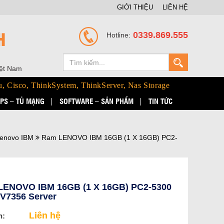
GIỚI THIỆU
LIÊN HỆ
H
0339.869.555
Hotline:
iệt Nam
u, Cisco, ThinkSystem, ThinkServer, Nas Storage
PS – TỦ MẠNG
SOFTWARE – SẢN PHẨM
TIN TỨC
enovo IBM
Ram LENOVO IBM 16GB (1 X 16GB) PC2-
LENOVO IBM 16GB (1 X 16GB) PC2-5300
3V7356 Server
Liên hệ
n: