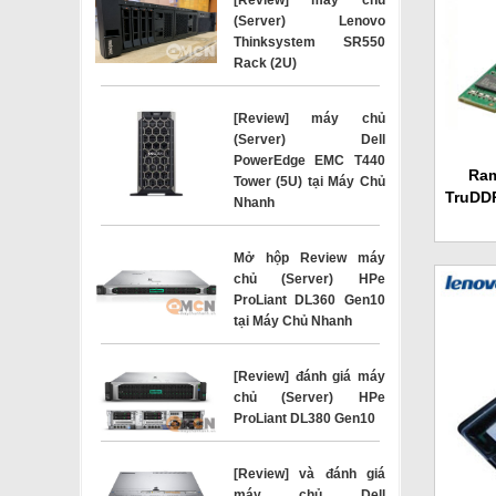
(Server) Lenovo
Thinksystem SR550
Rack (2U)
[Review] máy chủ
(Server) Dell
PowerEdge EMC T440
Ram
Tower (5U) tại Máy Chủ
TruDD
Nhanh
Mở hộp Review máy
chủ (Server) HPe
ProLiant DL360 Gen10
tại Máy Chủ Nhanh
[Review] đánh giá máy
chủ (Server) HPe
ProLiant DL380 Gen10
[Review] và đánh giá
máy chủ Dell