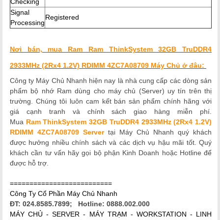
Checking
Signal
Registered
Processing
Nơi bán, mua Ram Ram ThinkSystem 32GB TruDDR4
2933MHz (2Rx4 1.2V) RDIMM 4ZC7A08709 Máy Chủ ở đâu:
Công ty Máy Chủ Nhanh hiện nay là nhà cung cấp các dòng sản
phẩm bộ nhớ Ram dùng cho máy chủ (Server) uy tín trên thị
trường. Chúng tôi luôn cam kết bán sản phẩm chính hãng với
giá cạnh tranh và chính sách giao hàng miễn phí.
Mua
Ram ThinkSystem 32GB TruDDR4 2933MHz (2Rx4 1.2V)
RDIMM 4ZC7A08709 Server
tại Máy Chủ Nhanh quý khách
được hưởng nhiều chính sách và các dịch vụ hậu mãi tốt. Quý
khách cần tư vấn hãy gọi bộ phận Kinh Doanh hoặc Hotline để
được hỗ trợ.
==========================
Công Ty Cổ Phần Máy Chủ Nhanh
ĐT: 024.8585.7899; Hotline: 0888.002.000
MÁY CHỦ - SERVER - MÁY TRẠM - WORKSTATION - LINH