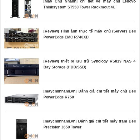
[Máy Chủ Nhanh] chi tiết về máy chủ Lenovo
Thinksystem ST550 Tower Rackmout 4U
[Review] Hình ảnh thực tế máy chủ (Server) Dell
PowerEdge EMC R740XD
[Review] thiết bị lưu trữ Synology RS819 NAS 4
Bay Storage (HDD/SSD)
[maychunhanh.vn] Đánh giá chi tiết máy chủ Dell
PowerEdge R750
[maychunhanh.vn] Đánh giá chi tiết máy trạm Dell
Precision 3650 Tower