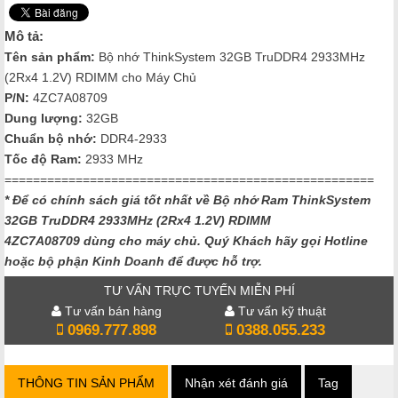
Mô tả:
Tên sản phẩm:
Bộ nhớ ThinkSystem 32GB TruDDR4 2933MHz
(2Rx4 1.2V) RDIMM cho Máy Chủ
P/N:
4ZC7A08709
Dung lượng:
32GB
Chuẩn bộ nhớ:
DDR4-2933
Tốc độ Ram:
2933 MHz
====================================================
* Để có chính sách giá tốt nhất về Bộ nhớ Ram ThinkSystem
32GB TruDDR4 2933MHz (2Rx4 1.2V) RDIMM
4ZC7A08709
dùng cho máy chủ. Quý Khách hãy gọi Hotline
hoặc bộ phận Kinh Doanh để được hỗ trợ.
TƯ VẤN TRỰC TUYẾN MIỄN PHÍ
Tư vấn bán hàng
Tư vấn kỹ thuật
0969.777.898
0388.055.233
THÔNG TIN SẢN PHẨM
Nhận xét đánh giá
Tag