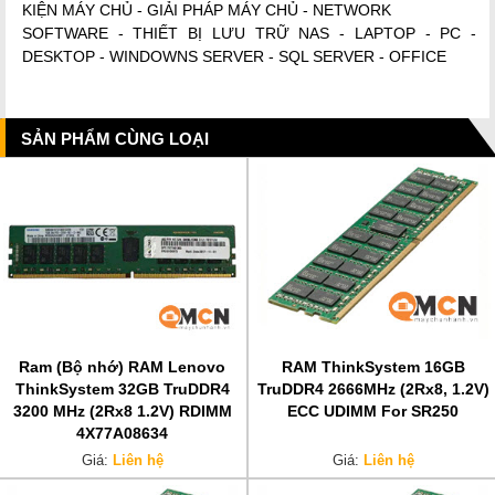
KIỆN MÁY CHỦ - GIẢI PHÁP MÁY CHỦ - NETWORK
SOFTWARE - THIẾT BỊ LƯU TRỮ NAS - LAPTOP - PC -
DESKTOP - WINDOWNS SERVER - SQL SERVER - OFFICE
SẢN PHẨM CÙNG LOẠI
Ram (Bộ nhớ) RAM Lenovo
RAM ThinkSystem 16GB
ThinkSystem 32GB TruDDR4
TruDDR4 2666MHz (2Rx8, 1.2V)
3200 MHz (2Rx8 1.2V) RDIMM
ECC UDIMM For SR250
4X77A08634
Giá:
Liên hệ
Giá:
Liên hệ