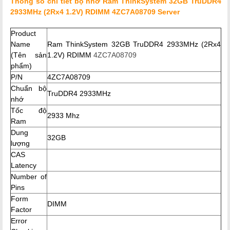
Thông số chi tiết bộ nhớ Ram ThinkSystem 32GB TruDDR4
2933MHz (2Rx4 1.2V) RDIMM 4ZC7A08709 Server
Product
Name
Ram ThinkSystem 32GB TruDDR4 2933MHz (2Rx4
(Tên sản
1.2V) RDIMM
4ZC7A08709
phẩm)
P/N
4ZC7A08709
Chuẩn bộ
TruDDR4 2933MHz
nhớ
Tốc độ
2933 Mhz
Ram
Dung
32GB
lượng
CAS
Latency
Number of
Pins
Form
DIMM
Factor
Error