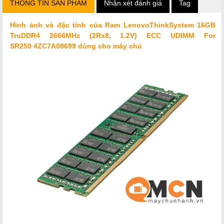
THÔNG TIN SẢN PHẨM
Nhận xét đánh giá
Tag
Hình ảnh và đặc tính của Ram LenovoThinkSystem 16GB
TruDDR4 2666MHz (2Rx8, 1.2V) ECC UDIMM For
SR250 4ZC7A08699 dùng cho máy chủ