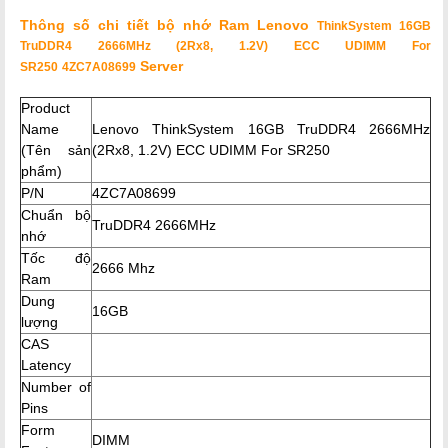
Thông số chi tiết bộ nhớ Ram Lenovo
ThinkSystem 16GB
TruDDR4 2666MHz (2Rx8, 1.2V) ECC UDIMM For
Server
SR250
4ZC7A08699
Product
Name
Lenovo ThinkSystem 16GB TruDDR4 2666MHz
(Tên sản
(2Rx8, 1.2V) ECC UDIMM For SR250
phẩm)
P/N
4ZC7A08699
Chuẩn bộ
TruDDR4 2666MHz
nhớ
Tốc độ
2666 Mhz
Ram
Dung
16GB
lượng
CAS
Latency
Number of
Pins
Form
DIMM