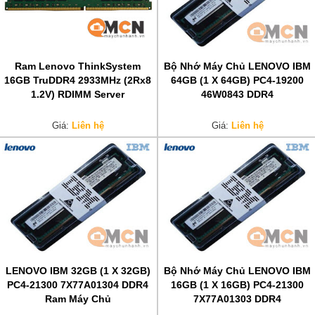
Ram Lenovo ThinkSystem
Bộ Nhớ Máy Chủ LENOVO IBM
16GB TruDDR4 2933MHz (2Rx8
64GB (1 X 64GB) PC4-19200
1.2V) RDIMM Server
46W0843 DDR4
Giá:
Liên hệ
Giá:
Liên hệ
LENOVO IBM 32GB (1 X 32GB)
Bộ Nhớ Máy Chủ LENOVO IBM
PC4-21300 7X77A01304 DDR4
16GB (1 X 16GB) PC4-21300
Ram Máy Chủ
7X77A01303 DDR4