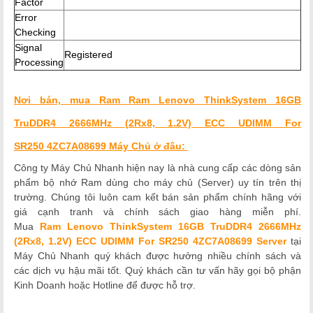
Factor
Error
Checking
Signal
Registered
Processing
Nơi bán, mua Ram Ram Lenovo ThinkSystem 16GB
TruDDR4 2666MHz (2Rx8, 1.2V) ECC UDIMM For
SR250 4ZC7A08699 Máy Chủ ở đâu:
Công ty Máy Chủ Nhanh hiện nay là nhà cung cấp các dòng sản
phẩm bộ nhớ Ram dùng cho máy chủ (Server) uy tín trên thị
trường. Chúng tôi luôn cam kết bán sản phẩm chính hãng với
giá cạnh tranh và chính sách giao hàng miễn phí.
Mua
Ram Lenovo ThinkSystem 16GB TruDDR4 2666MHz
(2Rx8, 1.2V) ECC UDIMM For SR250 4ZC7A08699 Server
tại
Máy Chủ Nhanh quý khách được hưởng nhiều chính sách và
các dịch vụ hậu mãi tốt. Quý khách cần tư vấn hãy gọi bộ phận
Kinh Doanh hoặc Hotline để được hỗ trợ.