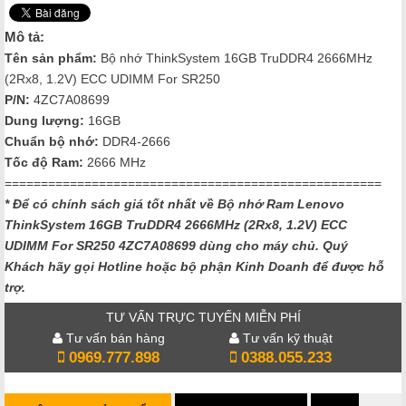
Mô tả:
Tên sản phẩm:
Bộ nhớ ThinkSystem 16GB TruDDR4 2666MHz
(2Rx8, 1.2V) ECC UDIMM For SR250
P/N:
4ZC7A08699
Dung lượng:
16GB
Chuẩn bộ nhớ:
DDR4-2666
Tốc độ Ram:
2666 MHz
====================================================
* Để có chính sách giá tốt nhất về Bộ nhớ Ram Lenovo
ThinkSystem 16GB TruDDR4 2666MHz (2Rx8, 1.2V) ECC
UDIMM For SR250 4ZC7A08699
dùng cho máy chủ. Quý
Khách hãy gọi Hotline hoặc bộ phận Kinh Doanh để được hỗ
trợ.
TƯ VẤN TRỰC TUYẾN MIỄN PHÍ
Tư vấn bán hàng
Tư vấn kỹ thuật
0969.777.898
0388.055.233