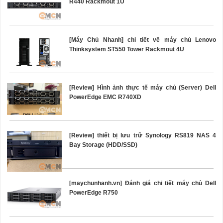
R440 Rackmout 1U
[Máy Chủ Nhanh] chi tiết về máy chủ Lenovo
Thinksystem ST550 Tower Rackmout 4U
[Review] Hình ảnh thực tế máy chủ (Server) Dell
PowerEdge EMC R740XD
[Review] thiết bị lưu trữ Synology RS819 NAS 4
Bay Storage (HDD/SSD)
[maychunhanh.vn] Đánh giá chi tiết máy chủ Dell
PowerEdge R750