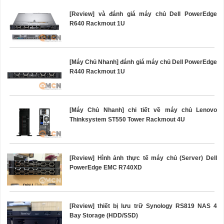
[Review] và đánh giá máy chủ Dell PowerEdge
R640 Rackmout 1U
[Máy Chủ Nhanh] đánh giá máy chủ Dell PowerEdge
R440 Rackmout 1U
[Máy Chủ Nhanh] chi tiết về máy chủ Lenovo
Thinksystem ST550 Tower Rackmout 4U
[Review] Hình ảnh thực tế máy chủ (Server) Dell
PowerEdge EMC R740XD
[Review] thiết bị lưu trữ Synology RS819 NAS 4
Bay Storage (HDD/SSD)