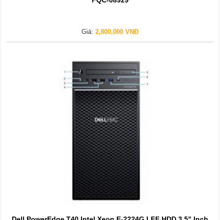
Giá:
2,800,000 VNĐ
Dell PowerEdge T40 Intel Xeon E-2224G LFF HDD 3.5" Inch