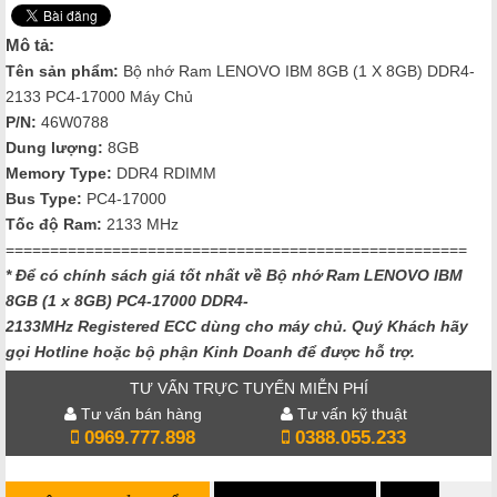
Mô tả:
Tên sản phẩm:
Bộ nhớ Ram LENOVO IBM 8GB (1 X 8GB) DDR4-
2133 PC4-17000 Máy Chủ
P/N:
46W0788
Dung lượng:
8GB
Memory Type​:
DDR4 RDIMM
Bus Type:
PC4-17000
Tốc độ Ram:
2133 MHz
====================================================
* Để có chính sách giá tốt nhất về Bộ nhớ Ram LENOVO IBM
8GB (1 x 8GB)
PC4-17000 DDR4-
2133MHz Registered
ECC dùng cho máy chủ. Quý Khách hãy
gọi Hotline hoặc bộ phận Kinh Doanh để được hỗ trợ.
TƯ VẤN TRỰC TUYẾN MIỄN PHÍ
Tư vấn bán hàng
Tư vấn kỹ thuật
0969.777.898
0388.055.233