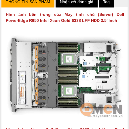
THÔNG TIN SẢN PHẨM
Nhận xét đánh giá
Tag
Hình ảnh bên trong của Máy tính chủ (Server) Dell
PowerEdge R650 Intel Xeon Gold 6338 LFF HDD 3.5"Inch