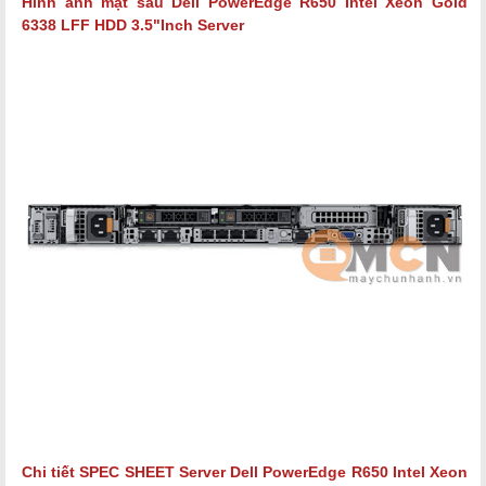
Hình ảnh mặt sau Dell PowerEdge R650 Intel Xeon Gold
6338 LFF HDD 3.5"Inch Server
Chi tiết SPEC SHEET Server Dell PowerEdge
R650 Intel Xeon