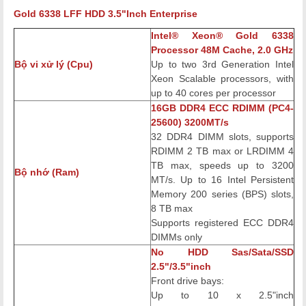
Gold 6338 LFF HDD 3.5"Inch
Enterprise
Intel® Xeon® Gold 6338
Processor 48M Cache, 2.0 GHz
Bộ vi xử lý (Cpu)
Up to two 3rd Generation Intel
Xeon Scalable processors, with
up to 40 cores per processor
16GB DDR4 ECC RDIMM (PC4-
25600) 3200MT/s​
32 DDR4 DIMM slots, supports
RDIMM 2 TB max or LRDIMM 4
TB max, speeds up to 3200
Bộ nhớ (Ram)
MT/s. Up to 16 Intel Persistent
Memory 200 series (BPS) slots,
8 TB max
Supports registered ECC DDR4
DIMMs only
No HDD Sas/Sata/SSD
2.5"/3.5"inch
Front drive bays:
Up to 10 x 2.5"inch