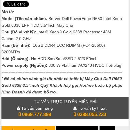
Mô tả:
Model (Tên sản phẩm):
Server Dell PowerEdge R650 Intel Xeon
Gold 6338 LFF HDD 3.5"Inch Máy Chủ
Cpu (Bộ vi xử lý):
Intel® Xeon® Gold 6338 Processor 48M
Cache, 2.0 GHz
Ram (Bộ nhớ):
16GB DDR4 ECC RDIMM (PC4-25600)
3200MT/s
Hdd (Ổ cứng):
No HDD Sas/Sata/SSD 2.5"/3.5"inch
Power supply (Nguồn):
800 W Platinum AC/240 HVDC Hot-plug
====================================================
* Để có chính sách giá tốt nhất về thiết bị Máy Chủ Dell R650
Gold 6338 3.5"inch Quý Khách hãy gọi Hotline hoặc bộ phận
Kinh Doanh để được hỗ trợ.
TƯ VẤN TRỰC TUYẾN MIỄN PHÍ
Tư vấn bán hàng
Tư vấn kỹ thuật
0969.777.898
0388.055.233