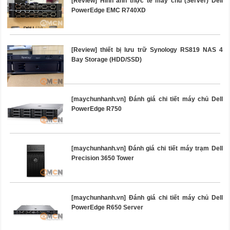
[Review] Hình ảnh thực tế máy chủ (Server) Dell
PowerEdge EMC R740XD
[Review] thiết bị lưu trữ Synology RS819 NAS 4
Bay Storage (HDD/SSD)
[maychunhanh.vn] Đánh giá chi tiết máy chủ Dell
PowerEdge R750
[maychunhanh.vn] Đánh giá chi tiết máy trạm Dell
Precision 3650 Tower
[maychunhanh.vn] Đánh giá chi tiết máy chủ Dell
PowerEdge R650 Server