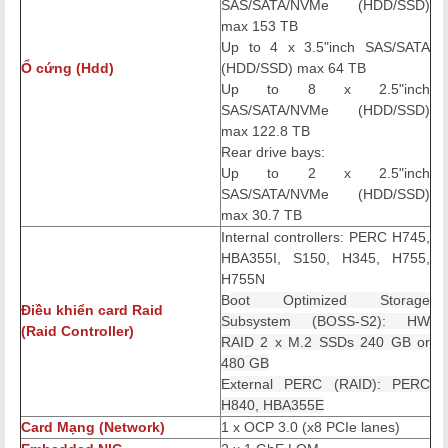
SAS/SATA/NVMe (HDD/SSD)
max 153 TB
Up to 4 x 3.5"inch SAS/SATA
Ổ cứng (Hdd)
(HDD/SSD) max 64 TB
U
p to 8 x 2.5"inch
SAS/SATA/NVMe (HDD/SSD)
max 122.8 TB
Rear drive bays:
Up to 2 x 2.5"inch
SAS/SATA/NVMe (HDD/SSD)
max 30.7 TB
Internal controllers:
PERC H745,
HBA355I, S150, H345, H755,
H755N
B
oot Optimized Storage
Điều khiển card Raid
Subsystem (BOSS-S2): HW
(
Raid Controller)
RAID 2 x M.2 SSDs 240 GB or
480 GB
E
xternal PERC (RAID): PERC
H840, HBA355E
Card Mạng (Network)
1 x OCP 3.0 (x8 PCIe lanes)