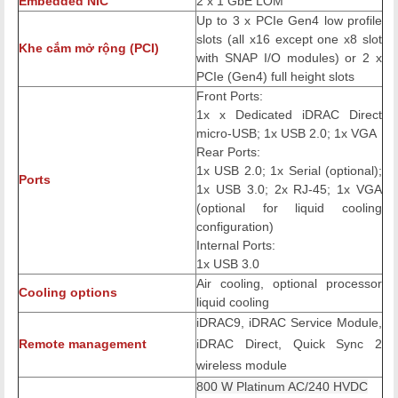
Embedded NIC
2 x 1 GbE LOM
Up to 3 x PCIe Gen4 low profile
slots (all x16 except one x8 slot
Khe cắm mở rộng (PCI)
with SNAP I/O modules) or 2 x
PCIe (Gen4) full height slots
Front Ports:
1x x Dedicated iDRAC Direct
micro-USB; 1x USB 2.0; 1x VGA
Rear Ports:
1x USB 2.0; 1x Serial (optional);
Ports
1x USB 3.0; 2x RJ-45; 1x VGA
(optional for liquid cooling
configuration)
Internal Ports:
1x USB 3.0
Air cooling, optional processor
Cooling options
liquid cooling
iDRAC9, iDRAC Service Module,
Remote management
iDRAC Direct, Quick Sync 2
wireless module
800 W Platinum AC/240 HVDC