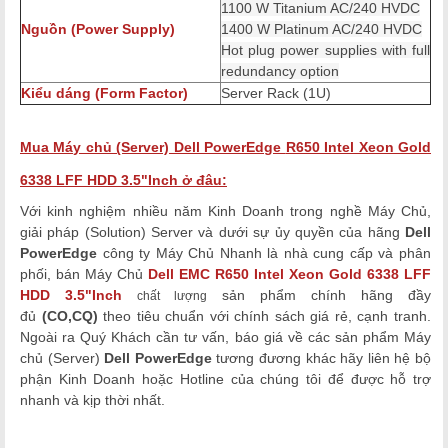
1100 W Titanium AC/240 HVDC
Nguồn (Power Supply)
1400 W Platinum AC/240 HVDC
Hot plug power supplies with full
redundancy option
Kiểu dáng (Form Factor)
Server Rack (1U)
Mua Máy chủ (Server) Dell PowerEdge
R650 Intel Xeon Gold
6338 LFF HDD 3.5"Inch
ở đâu:
Với kinh nghiệm nhiều năm Kinh Doanh trong nghề Máy Chủ,
giải pháp (Solution) Server và dưới sự ủy quyền của hãng
Dell
PowerEdge
công ty Máy Chủ Nhanh là nhà cung cấp và phân
phối, bán Máy Chủ
Dell EMC
R650 Intel Xeon Gold 6338 LFF
HDD 3.5"Inch
sản phẩm chính hãng đầy
chất lượng
đủ
(CO,CQ)
theo tiêu chuẩn với chính sách giá rẻ, cạnh tranh.
Ngoài ra Quý Khách cần tư vấn, báo giá về các sản phẩm Máy
chủ (Server)
Dell
PowerEdge
tương đương khác hãy liên hệ bộ
phận Kinh Doanh hoặc Hotline của chúng tôi để được hỗ trợ
nhanh và kịp thời nhất.