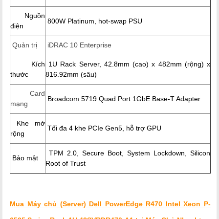
Nguồn
800W Platinum, hot-swap PSU
điện
Quản trị
iDRAC 10 Enterprise
Kích
1U Rack Server, 42.8mm (cao) x 482mm (rộng) x
thước
816.92mm (sâu)
Card
Broadcom 5719 Quad Port 1GbE Base-T Adapter
mạng
Khe mở
Tối đa 4 khe PCIe Gen5, hỗ trợ GPU
rộng
TPM 2.0, Secure Boot, System Lockdown, Silicon
Bảo mật
Root of Trust
Mua Máy chủ (Server) Dell PowerEdge R470 Intel Xeon P-