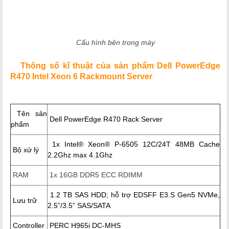
Cấu hình bên trong máy
Thông số kĩ thuật của sản phẩm Dell PowerEdge
R470 Intel Xeon 6 Rackmount Server
Tên sản
Dell PowerEdge R470 Rack Server
phẩm
1x Intel® Xeon® P-6505 12C/24T 48MB Cache
Bộ xử lý
2.2Ghz max 4.1Ghz
RAM
1x 16GB DDR5 ECC RDIMM
1.2 TB SAS HDD; h
ỗ trợ EDSFF E3.S Gen5 NVMe,
Lưu trữ
2.5”/3.5” SAS/SATA
Controller
PERC H965i DC-MHS