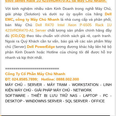
6505 Series Rack 1U 42SVRDR470-A1 tại Máy Chủ Nhanh:
Với kinh nghiệm nhiều năm Kinh Doanh trong nghề Máy Chủ,
giải pháp (Solution) và dưới sự ủy quyền của hãng
Dell
EMC
,
công ty Máy Chủ Nhanh
là nhà cung cấp và phân phối,
bán Máy Chủ
Dell R470 Intel Xeon P-6505 Rack 1U
42SVRDR470-A1 Server
chất lượng
sản phẩm chính hãng đầy
đủ
(CO,CQ)
theo tiêu chuẩn với chính sách giá rẻ, cạnh tranh.
Ngoài ra Quý Khách cần tư vấn, báo giá về các sản phẩm Máy
chủ (Server)
Dell
PowerEdge
tương đương khác hãy liên hệ bộ
phận Kinh Doanh hoặc Hotline của chúng tôi để được hỗ trợ
nhanh và kịp thời nhất.
==========================
Công Ty Cổ Phần Máy Chủ Nhanh
ĐT: 024.8585.7899; Hotline: 0888.002.000
MÁY CHỦ - SERVER - MÁY TRẠM - WORKSTATION - LINH
KIỆN MÁY CHỦ - GIẢI PHÁP MÁY CHỦ - NETWORK
SOFTWARE - THIẾT BỊ LƯU TRỮ NAS - LAPTOP - PC -
DESKTOP - WINDOWNS SERVER - SQL SERVER - OFFICE