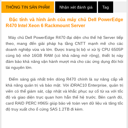
THÔNG TIN SẢN PHẨM
Nhận xét đánh giá
Tag
Đặc tính và hình ảnh của máy chủ Dell PowerEdge
R470 Intel Xeon 6 Rackmount Server
Máy chủ Dell PowerEdge R470 đại diện cho thế hệ Server tiếp
theo, mang đến giải pháp hạ tầng CNTT mạnh mẽ cho các
doanh nghiệp vừa và lớn. Được trang bị bộ vi xử lý CPU 6505P
cùng bộ nhớ 16GB RAM (có khả năng mở rộng), thiết bị này
đảm bảo khả năng vận hành mượt mà cho các ứng dụng đòi hỏi
tài nguyên lớn.
Điểm sáng giá nhất trên dòng R470 chính là sự nâng cấp về
khả năng quản trị và bảo mật. Với iDRAC10 Enterprise, quản trị
viên có thể giám sát, cập nhật và khắc phục sự cố từ xa với tốc
độ và giao diện trực quan hơn hẳn thế hệ trước. Bên cạnh đó,
card RAID PERC H965i giúp bảo vệ toàn vẹn dữ liệu và tăng tốc
độ truy xuất cho ổ cứng SAS 1.2TB đi kèm.