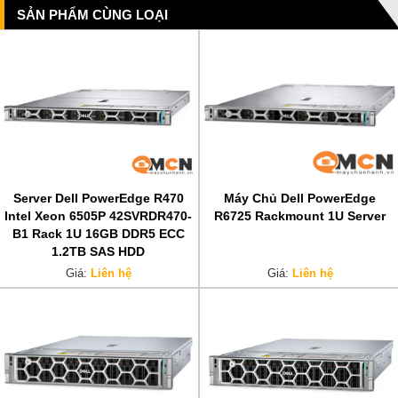
SẢN PHẨM CÙNG LOẠI
Server Dell PowerEdge R470
Máy Chủ Dell PowerEdge
Intel Xeon 6505P 42SVRDR470-
R6725 Rackmount 1U Server
B1 Rack 1U 16GB DDR5 ECC
1.2TB SAS HDD
Giá:
Liên hệ
Giá:
Liên hệ