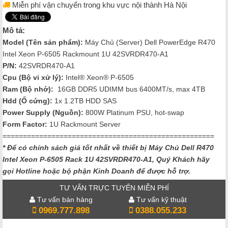
Miễn phí vận chuyển trong khu vực nội thành Hà Nội
Mô tả:
Model (Tên sản phẩm):
Máy Chủ (Server) Dell PowerEdge R470
Intel Xeon P-6505 Rackmount 1U 42SVRDR470-A1
P/N:
42SVRDR470-A1
Cpu (Bộ vi xử lý):
Intel® Xeon® P-6505
Ram (Bộ nhớ):
16GB DDR5 UDIMM bus 6400MT/s, max 4TB
Hdd (Ổ cứng):
1x 1.2TB HDD SAS
Power Supply (Nguồn):
800W Platinum PSU, hot-swap
Form Factor:
1U Rackmount Server
====================================================
* Để có chính sách giá tốt nhất về thiết bị Máy Chủ Dell R470
Intel Xeon P-6505 Rack 1U 42SVRDR470-A1
, Quý Khách hãy
gọi Hotline hoặc bộ phận Kinh Doanh để được hỗ trợ.
TƯ VẤN TRỰC TUYẾN MIỄN PHÍ
Tư vấn bán hàng
Tư vấn kỹ thuật
0969.777.898
0388.055.233