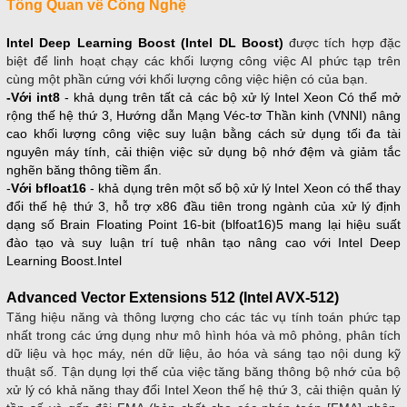
Tổng Quan về Công Nghệ
Intel Deep Learning Boost (Intel DL Boost)
được tích hợp đặc
biệt để linh hoạt chạy các khối lượng công việc AI phức tạp trên
cùng một phần cứng với khối lượng công việc hiện có của bạn.
-Với int8
- khả dụng trên tất cả các bộ xử lý Intel Xeon Có thể mở
rộng thế hệ thứ 3, Hướng dẫn Mạng Véc-tơ Thần kinh (VNNI) nâng
cao khối lượng công việc suy luận bằng cách sử dụng tối đa tài
nguyên máy tính, cải thiện việc sử dụng bộ nhớ đệm và giảm tắc
nghẽn băng thông tiềm ẩn.
-
Với bfloat16
- khả dụng trên một số bộ xử lý Intel Xeon có thể thay
đổi thế hệ thứ 3, hỗ trợ x86 đầu tiên trong ngành của xử lý định
dạng số Brain Floating Point 16-bit (blfoat16)5 mang lại hiệu suất
đào tạo và suy luận trí tuệ nhân tạo nâng cao với Intel Deep
Learning Boost.
Intel
Advanced Vector Extensions 512 (Intel AVX-512)
Tăng hiệu năng và thông lượng cho các tác vụ tính toán phức tạp
nhất trong các ứng dụng như mô hình hóa và mô phỏng, phân tích
dữ liệu và học máy, nén dữ liệu, ảo hóa và sáng tạo nội dung kỹ
thuật số. Tận dụng lợi thế của việc tăng băng thông bộ nhớ của bộ
xử lý có khả năng thay đổi Intel Xeon thế hệ thứ 3, cải thiện quản lý