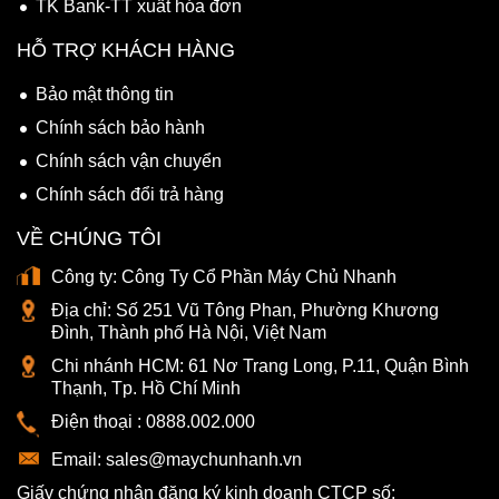
TK Bank-TT xuất hóa đơn
HỖ TRỢ KHÁCH HÀNG
Bảo mật thông tin
Chính sách bảo hành
Chính sách vận chuyển
Chính sách đổi trả hàng
VỀ CHÚNG TÔI
Công ty:
Công Ty Cổ Phần Máy Chủ Nhanh
Địa chỉ:
Số 251 Vũ Tông Phan, Phường Khương
Đình, Thành phố Hà Nội, Việt Nam
Chi nhánh HCM:
61 Nơ Trang Long, P.11, Quận Bình
Thạnh, Tp. Hồ Chí Minh
Điện thoại :
0888.002.000
Email:
sales@maychunhanh.vn
Giấy chứng nhận đăng ký kinh doanh CTCP số: