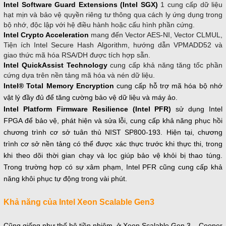
Intel Software Guard Extensions (Intel SGX)
1 cung cấp dữ liệu
hạt mịn và bảo vệ quyền riêng tư thông qua cách ly ứng dụng trong
bộ nhớ, độc lập với hệ điều hành hoặc cấu hình phần cứng.
Intel Crypto Acceleration
mang đến Vector AES-NI, Vector CLMUL,
Tiện ích Intel Secure Hash Algorithm, hướng dẫn VPMADD52 và
giao thức mã hóa RSA/DH được tích hợp sẵn.
Intel QuickAssist Technology
cung cấp khả năng tăng tốc phần
cứng dựa trên nền tảng mã hóa và nén dữ liệu.
Intel® Total Memory Encryption
cung cấp hỗ trợ mã hóa bộ nhớ
vật lý đầy đủ để tăng cường bảo vệ dữ liệu và máy ảo.
Intel Platform Firmware Resilience (Intel PFR)
sử dụng Intel
FPGA để bảo vệ, phát hiện và sửa lỗi, cung cấp khả năng phục hồi
chương trình cơ sở tuân thủ NIST SP800-193. Hiện tại, chương
trình cơ sở nền tảng có thể được xác thực trước khi thực thi, trong
khi theo dõi thời gian chạy và lọc giúp bảo vệ khỏi bị thao túng.
Trong trường hợp có sự xâm phạm, Intel PFR cũng cung cấp khả
năng khôi phục tự động trong vài phút.
Khả năng của Intel Xeon Scalable Gen3
Cũng giống như thế hệ tiền nhiệm, ở Xeon Scalable Gen 3 – Cooper