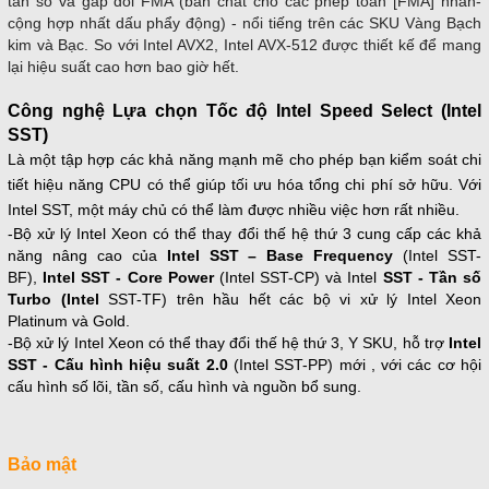
tần số và gấp đôi FMA (bản chất cho các phép toán [FMA] nhân-
cộng hợp nhất dấu phẩy động) - nổi tiếng trên các SKU Vàng Bạch
kim và Bạc. So với Intel AVX2, Intel AVX-512 được thiết kế để mang
lại hiệu suất cao hơn bao giờ hết.
Công nghệ Lựa chọn Tốc độ Intel Speed Select (Intel
SST)
Là một tập hợp các khả năng mạnh mẽ cho phép bạn kiểm soát chi
tiết hiệu năng CPU có thể giúp tối ưu hóa tổng chi phí sở hữu. Với
Intel SST, một máy chủ có thể làm được nhiều việc hơn rất nhiều.
-Bộ xử lý Intel Xeon có thể thay đổi thế hệ thứ 3 cung cấp các khả
năng nâng cao của
Intel SST – Base Frequency
(Intel SST-
BF),
Intel SST - Core Power
(Intel SST-CP) và Intel
SST - Tần số
Turbo (Intel
SST-TF) trên hầu hết các bộ vi xử lý Intel Xeon
Platinum và Gold.
-Bộ xử lý Intel Xeon có thể thay đổi thế hệ thứ 3, Y SKU, hỗ trợ
Intel
SST - Cấu hình hiệu suất
2.0
(Intel SST-PP) mới , với các cơ hội
cấu hình số lõi, tần số, cấu hình và nguồn bổ sung.
Bảo mật