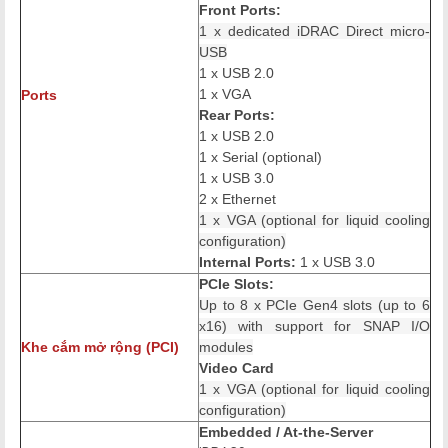
Front Ports:
1 x dedicated iDRAC Direct micro-
USB
1 x USB 2.0
1 x VGA
Ports
Rear Ports:
1 x USB 2.0
1 x Serial (optional)
1 x USB 3.0
2 x Ethernet
1 x VGA (optional for liquid cooling
configuration)
Internal Ports:
1 x USB 3.0
PCIe Slots:
Up to 8 x PCIe Gen4 slots (up to 6
x16) with support for SNAP I/O
Khe cắm mở rộng (PCI)
modules
Video Card
1 x VGA (optional for liquid cooling
configuration)
Embedded / At-the-Server