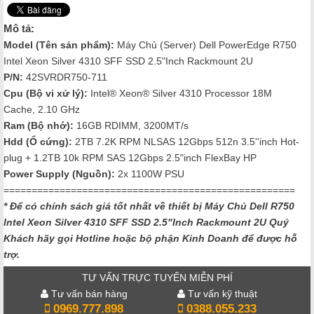
Mô tả:
Model (Tên sản phẩm):
Máy Chủ (Server) Dell PowerEdge R750
Intel Xeon Silver 4310 SFF SSD 2.5"Inch Rackmount 2U
P/N:
42SVRDR750-711
Cpu (Bộ vi xử lý):
Intel® Xeon® Silver 4310 Processor 18M
Cache, 2.10 GHz
Ram (Bộ nhớ):
16GB RDIMM, 3200MT/s
Hdd (Ổ cứng):
2TB 7.2K RPM NLSAS 12Gbps 512n 3.5''inch Hot-
plug + 1.2TB 10k RPM SAS 12Gbps 2.5"inch FlexBay HP
Power Supply (Nguồn):
2x 1100W PSU
====================================================
* Để có chính sách giá tốt nhất về thiết bị Máy Chủ Dell R750
Intel Xeon Silver 4310 SFF SSD 2.5"Inch Rackmount 2U
Quý
Khách hãy gọi Hotline hoặc bộ phận Kinh Doanh để được hỗ
trợ.
TƯ VẤN TRỰC TUYẾN MIỄN PHÍ
Tư vấn bán hàng
Tư vấn kỹ thuật
0969.777.898
0388.055.233