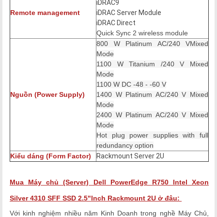
iDRAC9
Remote management
iDRAC Server Module
iDRAC Direct
Quick Sync 2 wireless module
800 W Platinum AC/240 VMixed
Mode
1100 W Titanium /240 V Mixed
Mode
1100 W DC -48 - -60 V
Nguồn (Power Supply)
1400 W Platinum AC/240 V Mixed
Mode
2400 W Platinum AC/240 V Mixed
Mode
Hot plug power supplies with full
redundancy option
Kiểu dáng (Form Factor)
Rackmount Server 2U
Mua Máy chủ (Server) Dell PowerEdge R750 Intel Xeon
Silver 4310 S
FF SSD 2.5"Inch Rackmount 2U ở đâu:
Với kinh nghiệm nhiều năm Kinh Doanh trong nghề Máy Chủ,