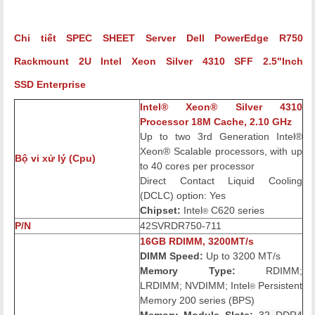
Chi tiết SPEC SHEET Server Dell PowerEdge R750
Rackmount 2U Intel Xeon Silver 4310
SFF 2.5"Inch
SSD Enterprise
Intel® Xeon® Silver 4310
Processor 18M Cache, 2.10 GHz
Up to two 3rd Generation Intel®
Xeon® Scalable processors, with up
Bộ vi xử lý (Cpu)
to 40 cores per processor
Direct Contact Liquid Cooling
(DCLC) option: Yes
Chipset:
Intel
C620 series
®
P/N
42SVRDR750-711
16GB RDIMM, 3200MT/s
DIMM Speed:
Up to 3200 MT/s
Memory Type:
RDIMM;
LRDIMM; NVDIMM; Intel
Persistent
®
Memory 200 series (BPS)
Memory Module Slots:
32 DDR4