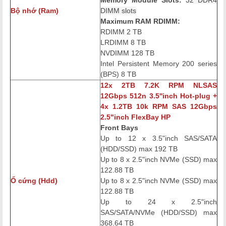
Bộ nhớ (Ram)
DIMM slots
Maximum RAM RDIMM:
RDIMM 2 TB
LRDIMM 8 TB
NVDIMM 128 TB
Intel Persistent Memory 200 series
(BPS) 8 TB
12x 2TB 7.2K RPM NLSAS
12Gbps 512n 3.5''inch Hot-plug +
4x 1.2TB 10k RPM SAS 12Gbps
2.5"inch FlexBay HP
Front Bays
Up to 12 x 3.5"inch SAS/SATA
(HDD/SSD) max 192 TB
Up to 8 x 2.5"inch NVMe (SSD) max
122.88 TB
Ổ cứng (Hdd)
Up to 8 x 2.5"inch NVMe (SSD) max
122.88 TB
Up to 24 x 2.5"inch
SAS/SATA/NVMe (HDD/SSD) max
368.64 TB