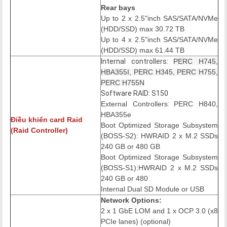
Rear bays
Up to 2 x 2.5"inch SAS/SATA/NVMe
(HDD/SSD) max 30.72 TB
Up to 4 x 2.5"inch SAS/SATA/NVMe
(HDD/SSD) max 61.44 TB
Internal controllers:
PERC H745,
HBA355I, PERC H345, PERC H755,
PERC H755N
Software RAID: S150
External Controllers
:
PERC H840,
HBA355e
Điều khiển card Raid
Boot Optimized Storage Subsystem
(
Raid Controller)
(BOSS-S2): HWRAID 2 x M.2 SSDs
240 GB or 480 GB
Boot Optimized Storage Subsystem
(BOSS-S1):HWRAID 2 x M.2 SSDs
240 GB or 480
Internal Dual SD Module or USB
Network Options:
2 x 1 GbE LOM and 1 x OCP 3.0 (x8
PCIe lanes) (optional)