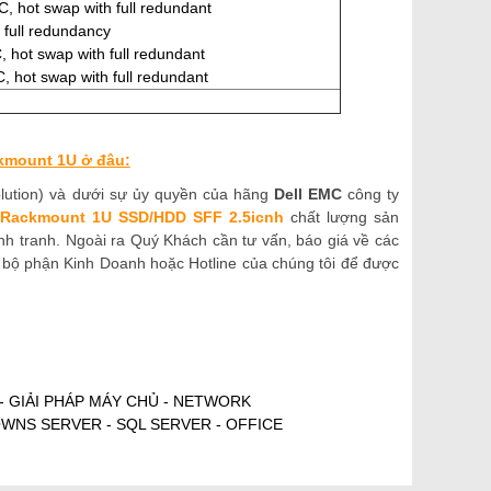
 hot swap with full redundant
full redundancy
hot swap with full redundant
hot swap with full redundant
kmount 1U ở đâu:
lution) và dưới sự ủy quyền của hãng
Dell EMC
công ty
0 Rackmount 1U
SSD/HDD SFF 2.5icnh
chất lượng
sản
ạnh tranh. Ngoài ra Quý Khách cần tư vấn, báo giá về các
bộ phận Kinh Doanh hoặc Hotline của chúng tôi để được
 - GIẢI PHÁP MÁY CHỦ - NETWORK
OWNS SERVER - SQL SERVER - OFFICE