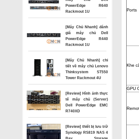
PowerEdge R640
Ports
Rackmout 1U
[Máy Chủ Nhanh] đánh
giá máy chủ Dell
PowerEdge R440
Rackmout 1U
[Máy Chủ Nhanh] chi
Khe c
tiết về máy chủ Lenovo
Thinksystem ST550
Tower Rackmout 4U
GPU O
[Review] Hình ảnh thực
tế máy chủ (Server)
Dell PowerEdge EMC
Remo
R740XD
[Review] thiết bị lưu trữ
Synology RS819 NAS 4
Bay Storage