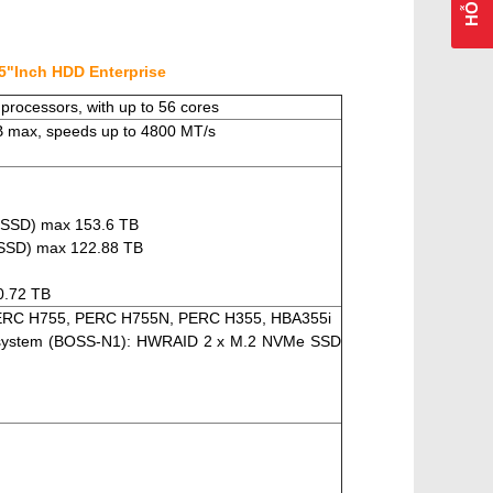
5"Inch HDD Enterprise
 processors, with up to 56 cores
 max, speeds up to 4800 MT/s
/SSD) max 153.6 TB
/SSD) max 122.88 TB
0.72 TB
, PERC H755, PERC H755N, PERC H355, HBA355i
Subsystem (BOSS-N1): HWRAID 2 x M.2 NVMe SSD