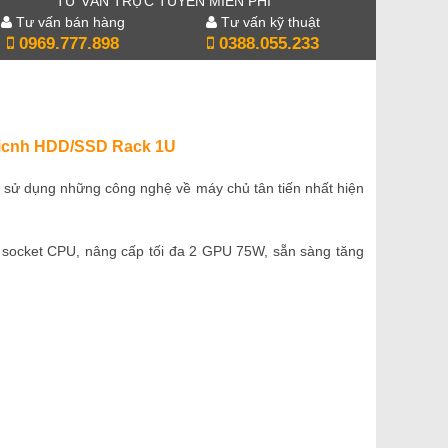
TƯ VẤN TRỰC TUYẾN MIỄN PHÍ
Tư vấn bán hàng
Tư vấn kỹ thuật
0969.777.898
0388.055.233
.5icnh HDD/SSD Rack 1U
 sử dụng những công nghệ về máy chủ tân tiến nhất hiện
 socket CPU, nâng cấp tối đa 2 GPU 75W, sẵn sàng tăng