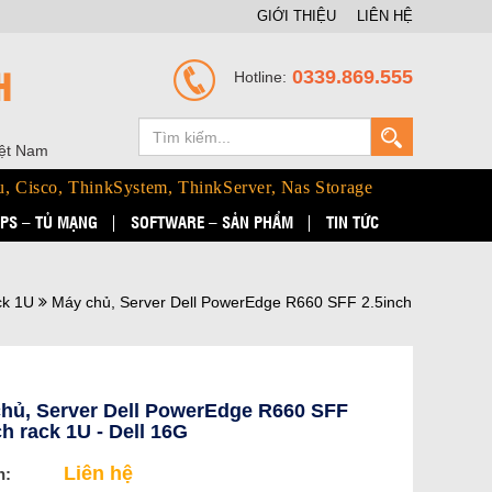
GIỚI THIỆU
LIÊN HỆ
H
0339.869.555
Hotline:
iệt Nam
u, Cisco, ThinkSystem, ThinkServer, Nas Storage
PS – TỦ MẠNG
SOFTWARE – SẢN PHẨM
TIN TỨC
ck 1U
Máy chủ, Server Dell PowerEdge R660 SFF 2.5inch
hủ, Server Dell PowerEdge R660 SFF
ch rack 1U - Dell 16G
Liên hệ
n: