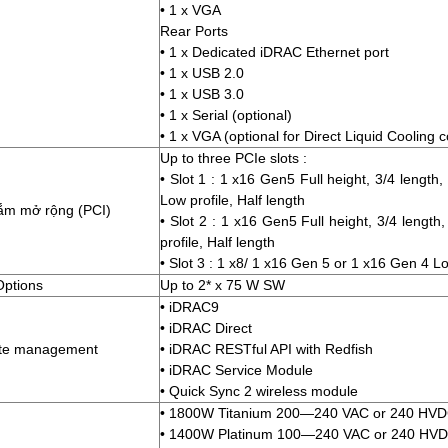
• 1 x VGA
Rear Ports
• 1 x Dedicated iDRAC Ethernet port
• 1 x USB 2.0
• 1 x USB 3.0
• 1 x Serial (optional)
• 1 x VGA (optional for Direct Liquid Cooling c
Up to three PCIe slots :
• Slot 1 : 1 x16 Gen5 Full height, 3/4 length
Low profile, Half length
ắm mở rộng (PCI)
• Slot 2 : 1 x16 Gen5 Full height, 3/4 lengt
profile, Half length
• Slot 3 : 1 x8/ 1 x16 Gen 5 or 1 x16 Gen 4 Lo
ptions
Up to 2* x 75 W SW
• iDRAC9
• iDRAC Direct
te management
• iDRAC RESTful API with Redfish
• iDRAC Service Module
• Quick Sync 2 wireless module
• 1800W Titanium 200—240 VAC or 240 HVDC,
• 1400W Platinum 100—240 VAC or 240 HVDC,