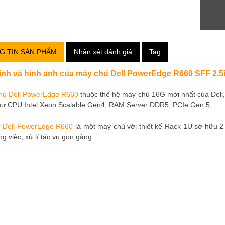
G TIN SẢN PHẨM
Nhận xét đánh giá
Tag
tính và hình ảnh của máy chủ Dell PowerEdge R660 SFF 2
hủ Dell PowerEdge R660
thuộc thế hệ máy chủ 16G mới nhất của Dell,
hư CPU Intel Xeon Scalable Gen4, RAM Server DDR5, PCIe Gen 5,...
r Dell PowerEdge R660
là một máy chủ với thiết kế Rack 1U sở hữu 2
ng việc, xử lí tác vụ gọn gàng.