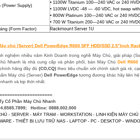
• 1100W Titanium 100—240 VAC or 240 HVDC,
 (Power Supply)
• 1100W LVDC -48 — -60 VDC, hot swap with 
• 800W Platinum 100—240 VAC or 240 HVDC, 
• 700 W Titanium 200—240 VAC or 240 HVDC, 
dáng (Form Factor)
Rackmount Server 1U
áy chủ (Server) Dell PowerEdge R660 SFF HDD/SSD 2.5"Inch Rac
inh nghiệm nhiều năm Kinh Doanh trong nghề Máy Chủ, giải pháp (So
hủ Nhanh là nhà cung cấp và phân phối, bán Máy Chủ
Dell R66
chính hãng đầy đủ
(CO,CQ)
theo tiêu chuẩn với chính sách giá rẻ, c
hẩm Máy chủ (Server)
Dell
PowerEdge
tương đương khác hãy liên hệ 
 nhanh và kịp thời nhất.
=====================
Ty Cổ Phần Máy Chủ Nhanh
24.8585.7899; Hotline: 0888.002.000
HỦ - SERVER - MÁY TRẠM - WORKSTATION - LINH KIỆN MÁY CHỦ
ARE - THIẾT BỊ LƯU TRỮ NAS - LAPTOP - PC - DESKTOP - WIND