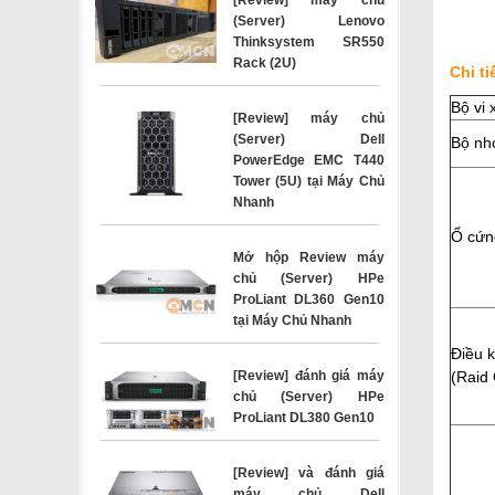
(Server) Lenovo
Thinksystem SR550
Rack (2U)
Chi t
Bộ vi 
[Review] máy chủ
(Server) Dell
Bộ n
PowerEdge EMC T440
Tower (5U) tại Máy Chủ
Nhanh
Ổ cứn
Mở hộp Review máy
chủ (Server) HPe
ProLiant DL360 Gen10
tại Máy Chủ Nhanh
Điều 
[Review] đánh giá máy
(Raid 
chủ (Server) HPe
ProLiant DL380 Gen10
[Review] và đánh giá
máy chủ Dell