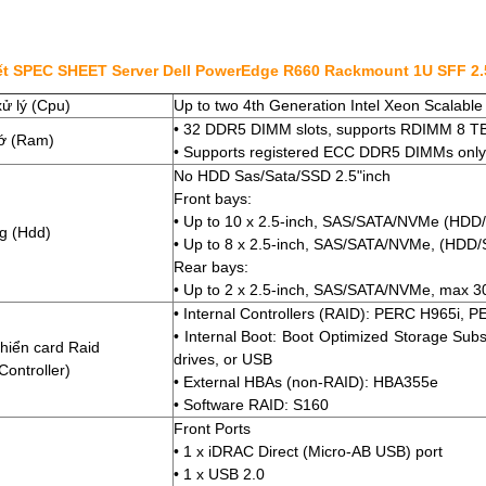
iết SPEC SHEET Server Dell PowerEdge R660 Rackmount 1U SFF 2.
xử lý (Cpu)
Up to two 4th Generation Intel Xeon Scalable
• 32 DDR5 DIMM slots, supports RDIMM 8 TB
hớ (Ram)
• Supports registered ECC DDR5 DIMMs only
No HDD Sas/Sata/SSD 2.5"inch
Front bays:
• Up to 10 x 2.5-inch, SAS/SATA/NVMe (HDD
g (Hdd)
• Up to 8 x 2.5-inch, SAS/SATA/NVMe, (HDD
Rear bays:
• Up to 2 x 2.5-inch, SAS/SATA/NVMe, max 3
• Internal Controllers (RAID): PERC H965i
• Internal Boot: Boot Optimized Storage 
khiển card Raid
drives, or USB
Controller)
• External HBAs (non-RAID): HBA355e
• Software RAID: S160
Front Ports
• 1 x iDRAC Direct (Micro-AB USB) port
• 1 x USB 2.0