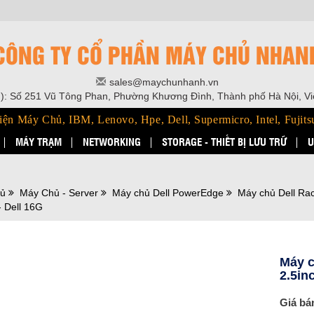
CÔNG TY CỔ PHẦN MÁY CHỦ NHAN
sales@maychunhanh.vn
): Số 251 Vũ Tông Phan, Phường Khương Đình, Thành phố Hà Nội, V
iện Máy Chủ, IBM, Lenovo, Hpe, Dell, Supermicro, Intel, Fujits
MÁY TRẠM
NETWORKING
STORAGE - THIẾT BỊ LƯU TRỮ
U
hủ
Máy Chủ - Server
Máy chủ Dell PowerEdge
Máy chủ Dell Ra
- Dell 16G
Máy c
2.5in
Giá bá