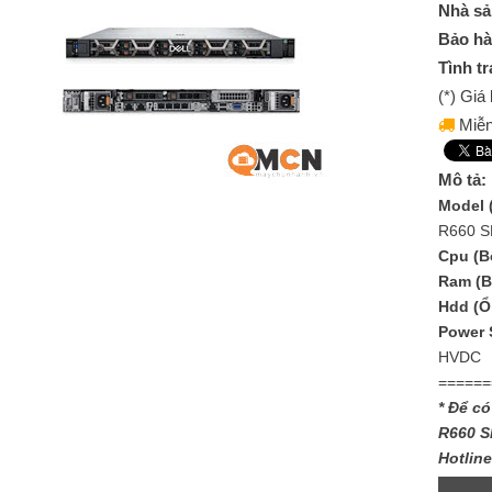
Nhà sả
Bảo hà
Tình tr
(*) Gi
Miễn
Mô tả:
Model 
R660 S
Cpu (Bộ
Ram (B
Hdd (Ổ
Power 
HVDC
======
* Để có
R660 S
Hotlin