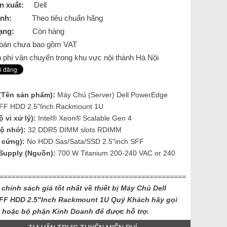
n xuất:
Dell
nh:
Theo tiêu chuẩn hãng
ạng:
Còn hàng
á bán chưa bao gồm VAT
 phí vận chuyển trong khu vực nội thành Hà Nội
(Tên sản phẩm):
Máy Chủ (Server) Dell PowerEdge
FF HDD 2.5"Inch Rackmount 1U
 vi xử lý):
Intel® Xeon® Scalable Gen 4
ộ nhớ):
32 DDR5 DIMM slots RDIMM
 cứng):
No HDD Sas/Sata/SSD 2.5"inch SFF
Supply (Nguồn):
700 W Titanium 200-240 VAC or 240
==============================================
 chính sách giá tốt nhất về thiết bị Máy Chủ Dell
FF HDD 2.5"Inch Rackmount 1U
Quý Khách hãy gọi
e hoặc bộ phận Kinh Doanh để được hỗ trợ.