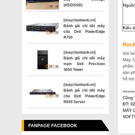
Nguồn
(HDD/SSD)
[maychunhanh.vn]
Đánh giá chi tiết máy
Kiểu 
chủ Dell PowerEdge
R750
Mua M
[maychunhanh.vn]
Với k
Đánh giá chi tiết máy
Máy C
trạm Dell Precision
phẩm 
3650 Tower
sản p
hỗ trợ
[maychunhanh.vn]
Đánh giá chi tiết máy
=====
chủ Dell PowerEdge
Công 
R650 Server
ĐT: 0
MÁY C
SOFTW
FANPAGE FACEBOOK