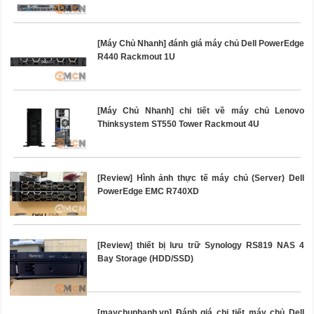
[Máy Chủ Nhanh] đánh giá máy chủ Dell PowerEdge
R440 Rackmout 1U
[Máy Chủ Nhanh] chi tiết về máy chủ Lenovo
Thinksystem ST550 Tower Rackmout 4U
[Review] Hình ảnh thực tế máy chủ (Server) Dell
PowerEdge EMC R740XD
[Review] thiết bị lưu trữ Synology RS819 NAS 4
Bay Storage (HDD/SSD)
[maychunhanh.vn] Đánh giá chi tiết máy chủ Dell