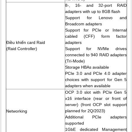
8-, 16- and 32-port RAID
adapters with up to 8GB flash
Support for Lenovo and
Broadcom adapters
Support for PCIe or Internal
cabled (CFF) form factor
Điều khiển card Raid
adapters
(Raid Controller)
Support for NVMe drives
connected to 940 RAID adapters
(Tri-Mode)
Storage HBAs available
PCIe 3.0 and PCIe 4.0 adapter
choices with support for Gen 5
adapters when available
OCP 3.0 slot with PCIe Gen 5
x16 interface (rear or front of
server) (front OCP slot support
planned for 2Q/2023)
Networking
Additional PCIe adapters
supported
1GbE dedicated Management