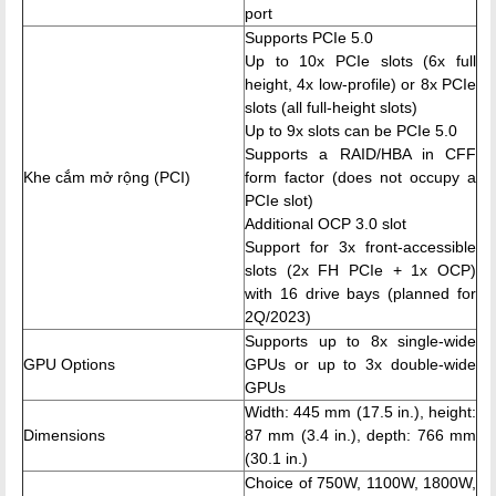
port
Supports PCIe 5.0
Up to 10x PCIe slots (6x full
height, 4x low-profile) or 8x PCIe
slots (all full-height slots)
Up to 9x slots can be PCIe 5.0
Supports a RAID/HBA in CFF
Khe cắm mở rộng (PCI)
form factor (does not occupy a
PCIe slot)
Additional OCP 3.0 slot
Support for 3x front-accessible
slots (2x FH PCIe + 1x OCP)
with 16 drive bays (planned for
2Q/2023)
Supports up to 8x single-wide
GPU Options
GPUs or up to 3x double-wide
GPUs
Width: 445 mm (17.5 in.), height:
Dimensions
87 mm (3.4 in.), depth: 766 mm
(30.1 in.)
Choice of 750W, 1100W, 1800W,