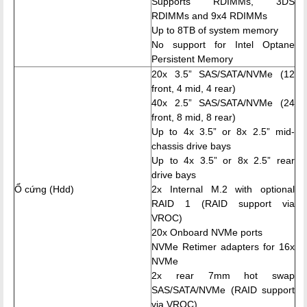
Supports RDIMMs, 3DS
RDIMMs and 9x4 RDIMMs
Up to 8TB of system memory
No support for Intel Optane
Persistent Memory
20x 3.5” SAS/SATA/NVMe (12
front, 4 mid, 4 rear)
40x 2.5” SAS/SATA/NVMe (24
front, 8 mid, 8 rear)
Up to 4x 3.5” or 8x 2.5” mid-
chassis drive bays
Up to 4x 3.5” or 8x 2.5” rear
drive bays
Ổ cứng (Hdd)
2x Internal M.2 with optional
RAID 1 (RAID support via
VROC)
20x Onboard NVMe ports
NVMe Retimer adapters for 16x
NVMe
2x rear 7mm hot swap
SAS/SATA/NVMe (RAID support
via VROC)