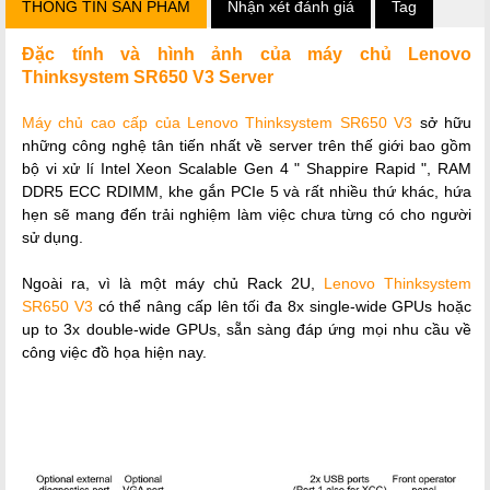
THÔNG TIN SẢN PHẨM
Nhận xét đánh giá
Tag
Đặc tính và hình ảnh của máy chủ Lenovo
Thinksystem SR650 V3 Server
Máy chủ cao cấp của Lenovo Thinksystem SR650 V3
sở hữu
những công nghệ tân tiến nhất về server trên thế giới bao gồm
bộ vi xử lí Intel Xeon Scalable Gen 4 " Shappire Rapid ", RAM
DDR5 ECC RDIMM, khe gắn PCIe 5 và rất nhiều thứ khác, hứa
hẹn sẽ mang đến trải nghiệm làm việc chưa từng có cho người
sử dụng.
Ngoài ra, vì là một máy chủ Rack 2U,
Lenovo Thinksystem
SR650 V3
có thể nâng cấp lên tối đa 8x single-wide GPUs hoặc
up to 3x double-wide GPUs, sẵn sàng đáp ứng mọi nhu cầu về
công việc đồ họa hiện nay.