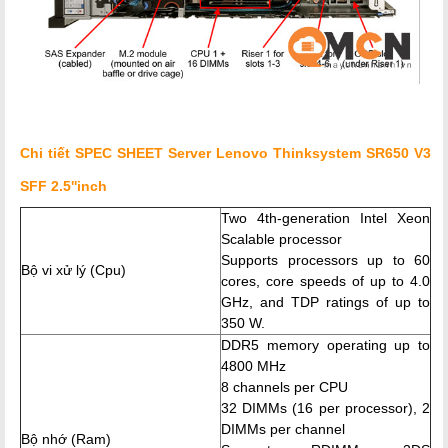
Chi tiết SPEC SHEET Server Lenovo Thinksystem SR650 V3
SFF 2.5''inch
Two 4th-generation Intel Xeon
Scalable processor
Supports processors up to 60
Bộ vi xử lý (Cpu)
cores, core speeds of up to 4.0
GHz, and TDP ratings of up to
350 W.
DDR5 memory operating up to
4800 MHz
8 channels per CPU
32 DIMMs (16 per processor), 2
DIMMs per channel
Bộ nhớ (Ram)