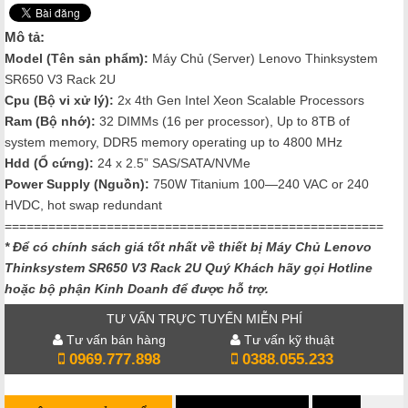
Mô tả:
Model (Tên sản phẩm):
Máy Chủ (Server) Lenovo Thinksystem
SR650 V3 Rack 2U
Cpu (Bộ vi xử lý):
2x 4th Gen Intel Xeon Scalable Processors
Ram (Bộ nhớ):
32 DIMMs (16 per processor), Up to 8TB of
system memory, DDR5 memory operating up to 4800 MHz
Hdd (Ổ cứng):
24
x 2.5” SAS/SATA/NVMe
Power Supply (Nguồn):
750W Titanium 100—240 VAC or 240
HVDC, hot swap redundant
====================================================
* Để có chính sách giá tốt nhất về thiết bị Máy Chủ Lenovo
Thinksystem SR650 V3
Rack 2U Quý Khách hãy gọi Hotline
hoặc bộ phận Kinh Doanh để được hỗ trợ.
TƯ VẤN TRỰC TUYẾN MIỄN PHÍ
Tư vấn bán hàng
Tư vấn kỹ thuật
0969.777.898
0388.055.233