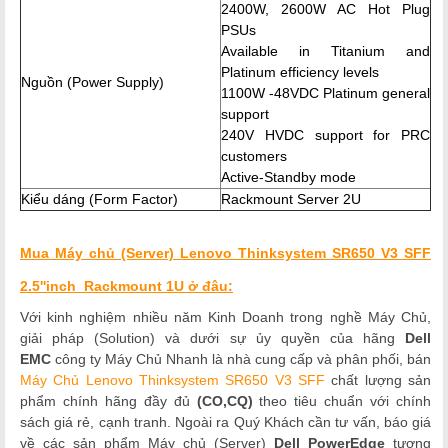
2400W, 2600W AC Hot Plug
PSUs
Available in Titanium and
Platinum efficiency levels
Nguồn (Power Supply)
1100W -48VDC Platinum general
support
240V HVDC support for PRC
customers
Active-Standby mode
Kiểu dáng (Form Factor)
Rackmount Server 2U
Mua Máy chủ (Server) Lenovo Thinksystem SR650 V3 SFF
2.5''inch Rackmount 1U ở đâu:
Với kinh nghiệm nhiều năm Kinh Doanh trong nghề Máy Chủ,
giải pháp (Solution) và dưới sự ủy quyền của hãng
Dell
EMC
công ty Máy Chủ Nhanh là nhà cung cấp và phân phối, bán
Máy Chủ Lenovo Thinksystem SR650 V3 SFF
chất lượng sản
phẩm chính hãng đầy đủ
(CO,CQ)
theo tiêu chuẩn với chính
sách giá rẻ, cạnh tranh. Ngoài ra Quý Khách cần tư vấn, báo giá
về các sản phẩm Máy chủ (Server)
Dell
PowerEdge
tương