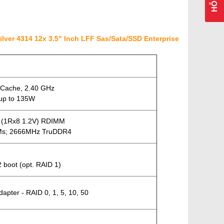
lver 4314 12x 3.5" Inch LFF Sas/Sata/SSD Enterprise
M Cache, 2.40 GHz
 up to 135W
 (1Rx8 1.2V) RDIMM
IMMs; 2666MHz TruDDR4
 boot (opt. RAID 1)
pter - RAID 0, 1, 5, 10, 50