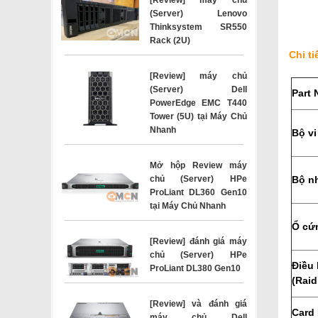
(Server) Lenovo
Thinksystem SR550
Rack (2U)
Chi t
[Review] máy chủ
(Server) Dell
Part 
PowerEdge EMC T440
Tower (5U) tại Máy Chủ
Nhanh
Bộ vi
Mở hộp Review máy
chủ (Server) HPe
Bộ n
ProLiant DL360 Gen10
tại Máy Chủ Nhanh
Ổ cứ
[Review] đánh giá máy
chủ (Server) HPe
Điều 
ProLiant DL380 Gen10
(Raid
[Review] và đánh giá
Card
máy chủ Dell