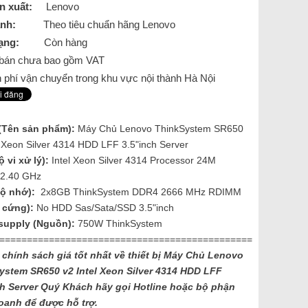
n xuất:
Lenovo
nh:
Theo tiêu chuẩn hãng Lenovo
ạng:
Còn hàng
á bán chưa bao gồm VAT
 phí vận chuyển trong khu vực nội thành Hà Nội
(Tên sản phẩm):
Máy Chủ Lenovo ThinkSystem SR650
l Xeon Silver 4314 HDD LFF 3.5"inch Server
 vi xử lý):
Intel Xeon Silver 4314 Processor 24M
 2.40 GHz
ộ nhớ):
2x8GB ThinkSystem DDR4 2666 MHz RDIMM
 cứng):
No HDD Sas/Sata/SSD 3.5"inch
supply (Nguồn):
750W ThinkSystem
==============================================
 chính sách giá tốt nhất về thiết bị Máy Chủ Lenovo
ystem SR650 v2 Intel Xeon Silver 4314 HDD LFF
h Server
Quý Khách hãy gọi Hotline hoặc bộ phận
oanh để được hỗ trợ.