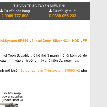
TƯ VẤN TRỰC TUYẾN MIỄN PHÍ
Tư vấn bán hàng
Tư vấn kỹ thuật
0969.777.898
0388.055.233
hinkSystem SR650 v2 Intel Xeon Silver 4314 HDD LFF
Intel Xeon Scalable thế hệ thứ 3 mạnh mẽ, đi kèm với đó
ủa mình vào thị trường máy chủ hiện đại ngày nay.
mạnh mẽ khiến
Server Lenovo Thinksystem SR650 V2
phù