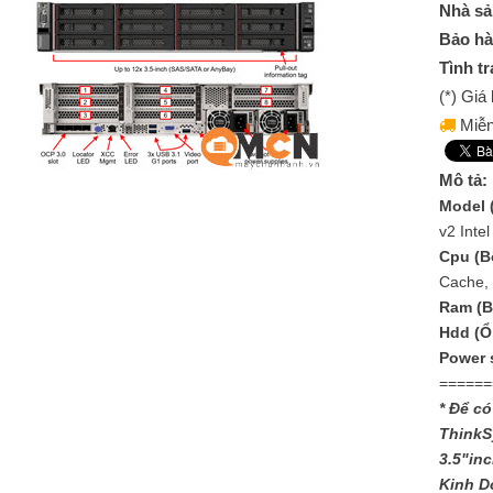
Nhà sả
Bảo hà
Tình tr
(*) Gi
Miễn
Mô tả:
Model 
v2 Inte
Cpu (Bộ
Cache,
Ram (B
Hdd (Ổ
Power 
======
* Để có
ThinkS
3.5"inc
Kinh D