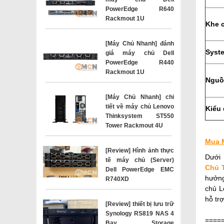
PowerEdge R640
Rackmout 1U
Khe 
[Máy Chủ Nhanh] đánh
Syst
giá máy chủ Dell
PowerEdge R440
Rackmout 1U
Nguồ
[Máy Chủ Nhanh] chi
tiết về máy chủ Lenovo
Kiểu 
Thinksystem ST550
Tower Rackmout 4U
Mua M
[Review] Hình ảnh thực
Dưới
tế máy chủ (Server)
Chủ T
Dell PowerEdge EMC
hưởng
R740XD
chủ L
hỗ trợ
[Review] thiết bị lưu trữ
Synology RS819 NAS 4
====
Bay Storage