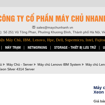
CÔNG TY CỔ PHẦN MÁY CHỦ NHAN
sales@maychunhanh.vn
): Số 251 Vũ Tông Phan, Phường Khương Đình, Thành phố Hà Nội, V
iện Máy Chủ, IBM, Lenovo, Hpe, Dell, Supermicro, Intel, Fujits
MÁY TRẠM
NETWORKING
STORAGE - THIẾT BỊ LƯU TRỮ
U
hủ
Máy Chủ - Server
Máy chủ Lenovo IBM System
Máy chủ Len
 Xeon Silver 4314 Server
Máy c
Xeon 
Giá bá