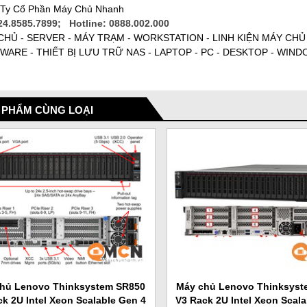
Ty Cổ Phần Máy Chủ Nhanh
24.8585.7899; Hotline: 0888.002.000
CHỦ - SERVER - MÁY TRẠM - WORKSTATION - LINH KIỆN MÁY CHỦ
WARE - THIẾT BỊ LƯU TRỮ NAS - LAPTOP - PC - DESKTOP - WIN
 PHẨM CÙNG LOẠI
hủ Lenovo Thinksystem SR850
Máy chủ Lenovo Thinksyst
k 2U Intel Xeon Scalable Gen 4
V3 Rack 2U Intel Xeon Scala