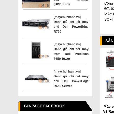
Công 
(HDD/SSD)
ĐT: 0
MÁY 
[maychunhanh.vn]
SOFT
Đánh giá chi tiết máy
chủ Dell PowerEdge
R750
SẢN
[maychunhanh.vn]
Đánh giá chi tiết máy
trạm Dell Precision
3650 Tower
[maychunhanh.vn]
Đánh giá chi tiết máy
chủ Dell PowerEdge
R650 Server
FANPAGE FACEBOOK
Máy c
V3 Rac