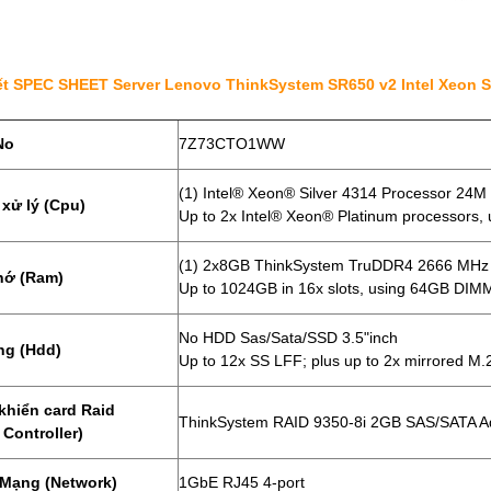
iết SPEC SHEET Server Lenovo ThinkSystem SR650 v2 Intel Xeon Si
No
7Z73CTO1WW
(1) Intel® Xeon® Silver 4314 Processor 24
 xử lý (Cpu)
Up to 2x Intel® Xeon® Platinum processors,
(1) 2x8GB ThinkSystem TruDDR4 2666 MHz
hớ (Ram)
Up to 1024GB in 16x slots, using 64GB D
No HDD Sas/Sata/SSD 3.5"inch
ng (Hdd)
Up to 12x SS LFF; plus up to 2x mirrored M.2
khiển card Raid
ThinkSystem RAID 9350-8i 2GB SAS/SATA Ada
 Controller)
 Mạng (Network)
1GbE RJ45 4-port