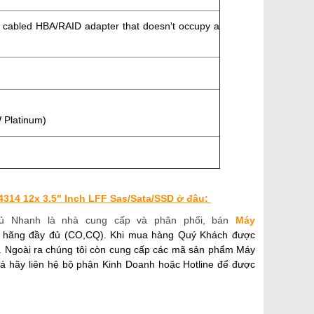
1x cabled HBA/RAID adapter that doesn't occupy a
 Platinum)
4314 12x 3.5" Inch LFF Sas/Sata/SSD ở đâu:
ủ Nhanh là nhà cung cấp và phân phối, bán
Máy
h hãng đầy đủ (CO,CQ). Khi mua hàng Quý Khách được
h. Ngoài ra chúng tôi còn cung cấp các mã sản phẩm Máy
á hãy liên hệ bộ phận Kinh Doanh hoặc Hotline để được