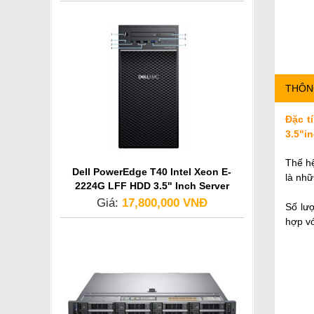
THÔN
Đặc t
3.5"i
Thế h
Dell PowerEdge T40 Intel Xeon E-
là nh
2224G LFF HDD 3.5" Inch Server
Giá:
17,800,000 VNĐ
Số lượ
hợp vớ