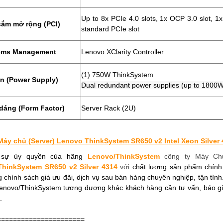
Up to 8x PCIe 4.0 slots, 1x OCP 3.0 slot, 
cắm mở rộng (PCI)
standard PCIe slot
ems Management
Lenovo XClarity Controller
(1) 750W ThinkSystem
n (Power Supply)
Dual redundant power supplies (up to 1800W
dáng (Form Factor)
Server Rack (2U)
áy chủ (Server) Lenovo ThinkSystem SR650 v2 Intel Xeon Silver 
 sự ủy quyền của hãng
Lenovo/ThinkSystem
công ty Máy Ch
hinkSystem SR650 v2 Silver 4314
với
chất lượng sản phẩm chín
 chính sách giá ưu đãi, dịch vụ sau bán hàng chuyên nghiệp, tận tìn
enovo/ThinkSystem tương đương khác khách hàng cần tư vấn, báo gi
.
======================