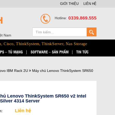
GIỚI THIỆU
LIÊN HỆ
H
0339.869.555
Hotline:
iệt Nam
u, Cisco, ThinkSystem, ThinkServer, Nas Storage
PS – TỦ MẠNG
SOFTWARE – SẢN PHẨM
TIN TỨC
ovo IBM Rack 2U
Máy chủ Lenovo ThinkSystem SR650
hủ Lenovo ThinkSystem SR650 v2 Intel
Silver 4314 Server
Liên hệ
n: