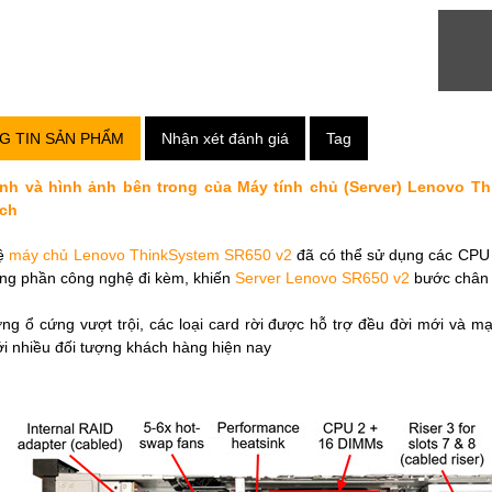
G TIN SẢN PHẨM
Nhận xét đánh giá
Tag
ính và hình ảnh bên trong của Máy tính chủ (Server) Lenovo T
nch
ệ
máy chủ Lenovo ThinkSystem SR650 v2
đã có thể sử dụng các CPU 
ững phần công nghệ đi kèm, khiến
Server Lenovo SR650 v2
bước chân c
ng ổ cứng vượt trội, các loại card rời được hỗ trợ đều đời mới và 
i nhiều đối tượng khách hàng hiện nay