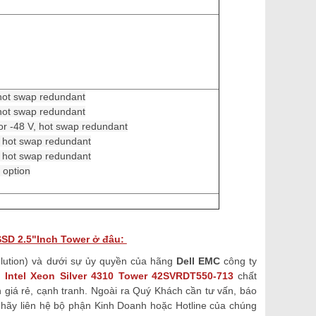
ot swap redundant
ot swap redundant
 -48 V, hot swap redundant
hot swap redundant
hot swap redundant
 option
SSD 2.5"Inch Tower ở đâu:
lution) và dưới sự ủy quyền của hãng
Dell EMC
công ty
0 Intel Xeon Silver 4310 Tower
42SVRDT550-713
chất
 giá rẻ, cạnh tranh. Ngoài ra Quý Khách cần tư vấn, báo
ãy liên hệ bộ phận Kinh Doanh hoặc Hotline của chúng