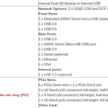
Internal Dual SD Module or Internal USB
Network Options:
2 x 1GbE LOM and OCP x1
Front Ports:
1 x Dedicated iDRAC Direct micro-USB (optio
1 x USB 2.0
1 x USB 3.0
Rear Ports:
1 x USB 2.0
1 x iDRAC Direct (Micro-AB USB) port
1 x USB 3.0
1 x Serial (optional)
2 x Ethernet
1 x VGA
Internal ports:
1 x USB 3.0 (optional)
PCIe Slots:
5 x PCIe Gen4 slots + 1 x PCIe Gen3 slot
3 x 16 Gen4 (x16 connector) full height, half 
ắm mở rộng (PCI)
1 x 4 Gen3 (x8 connector) full height, half len
2 x 16 Gen4 (x16 connector) full height, full l
Video Card: