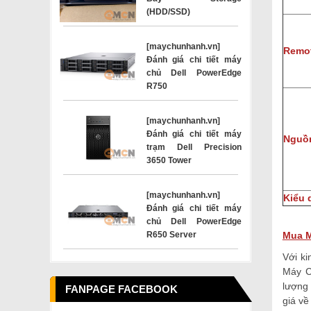
(HDD/SSD)
[maychunhanh.vn]
Remo
Đánh giá chi tiết máy
chủ Dell PowerEdge
R750
[maychunhanh.vn]
Đánh giá chi tiết máy
Nguồn
trạm Dell Precision
3650 Tower
[maychunhanh.vn]
Kiểu 
Đánh giá chi tiết máy
chủ Dell PowerEdge
R650 Server
Mua M
Với k
Máy C
lượng
FANPAGE FACEBOOK
giá v