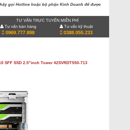
hãy gọi Hotline hoặc bộ phận Kinh Doanh để được
TƯ VẤN TRỰC TUYẾN MIỄN PHÍ
Tư vấn bán hàng
Tư vấn kỹ thuật
0969.777.898
0388.055.233
310 SFF SSD 2.5"inch Tower
42SVRDT550-713