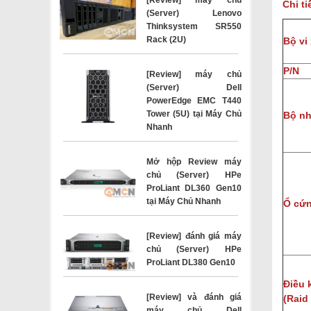
Chi t
(Server) Lenovo
Thinksystem SR550
Rack (2U)
Bộ vi
P/N
[Review] máy chủ
(Server) Dell
PowerEdge EMC T440
Tower (5U) tại Máy Chủ
Bộ n
Nhanh
Mở hộp Review máy
chủ (Server) HPe
ProLiant DL360 Gen10
tại Máy Chủ Nhanh
Ổ cứn
[Review] đánh giá máy
chủ (Server) HPe
ProLiant DL380 Gen10
Điều 
[Review] và đánh giá
(
Raid 
máy chủ Dell