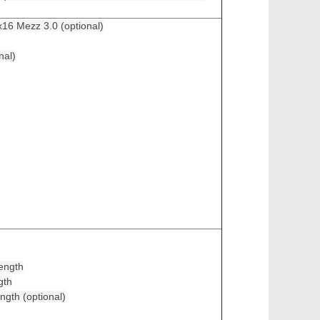
6 Mezz 3.0 (optional)
nal)
length
gth
ength (optional)