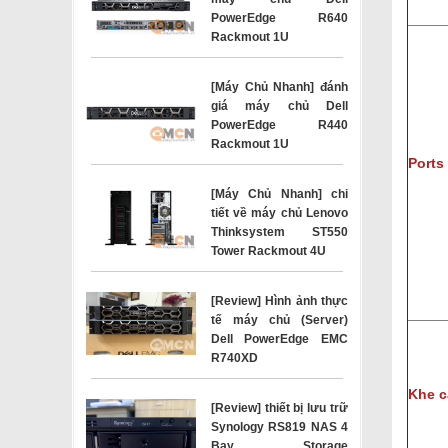
PowerEdge R640
Rackmout 1U
[Máy Chủ Nhanh] đánh
giá máy chủ Dell
PowerEdge R440
Rackmout 1U
Ports
[Máy Chủ Nhanh] chi
tiết về máy chủ Lenovo
Thinksystem ST550
Tower Rackmout 4U
[Review] Hình ảnh thực
tế máy chủ (Server)
Dell PowerEdge EMC
R740XD
Khe c
[Review] thiết bị lưu trữ
Synology RS819 NAS 4
Bay Storage