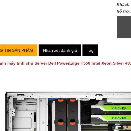
Khách 
hỗ trợ.
G TIN SẢN PHẨM
Nhận xét đánh giá
Tag
ảnh máy tính chủ Server
Dell PowerEdge T550 Intel Xeon Silver 4