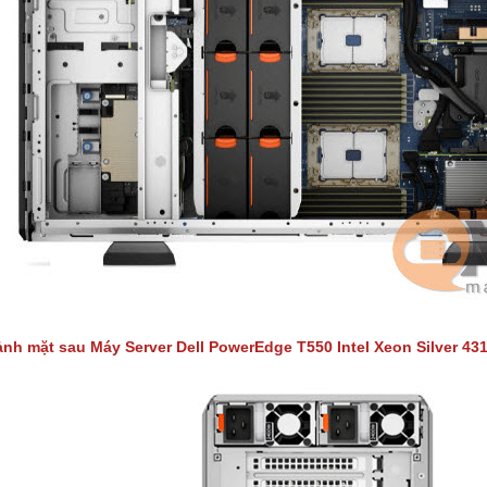
ảnh mặt sau Máy Server
Dell PowerEdge T550 Intel Xeon Silver 43