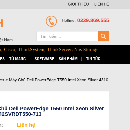
GIỚI THIỆU
LIÊN HỆ
H
0339.869.555
Hotline:
iệt Nam
u, Cisco, ThinkSystem, ThinkServer, Nas Storage
PS – TỦ MẠNG
SOFTWARE – SẢN PHẨM
TIN TỨC
wer
Máy Chủ Dell PowerEdge T550 Intel Xeon Silver 4310
hủ Dell PowerEdge T550 Intel Xeon Silver
 42SVRDT550-713
Liên hệ
n: