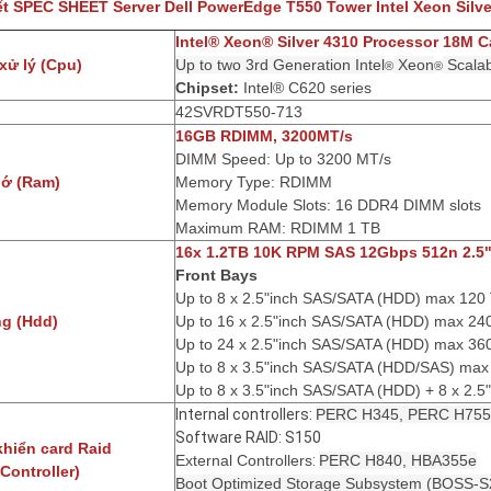
iết SPEC SHEET Server Dell PowerEdge T550 Tower Intel Xeon Silv
Intel® Xeon® Silver 4310 Processor 18M C
 xử lý (Cpu)
Up to two 3rd Generation Intel
Xeon
Scalab
®
®
Chipset:
Intel® C620 series
42SVRDT550-713
16GB RDIMM, 3200MT/s
DIMM Speed:
Up to 3200 MT/s
hớ (Ram)
Memory Type: RDIMM
Memory Module Slots: 16 DDR4 DIMM slots
Maximum RAM:
RDIMM 1 TB
16x 1.2TB 10K RPM SAS 12Gbps 512n 2.5"i
Front Bays
Up to 8 x 2.5"inch SAS/SATA (HDD) max 120
g (Hdd)
Up to 16 x 2.5"inch SAS/SATA (HDD) max 24
Up to 24 x 2.5"inch SAS/SATA (HDD) max 36
Up to 8 x 3.5"inch SAS/SATA (HDD/SAS) max
Up to 8 x 3.5"inch SAS/SATA (HDD) + 8 x 2.
Internal controllers:
PERC H345, PERC H755
Software RAID: S150
khiển card Raid
External Controllers
:
PERC H840, HBA355e
Controller)
Boot Optimized Storage Subsystem (BOSS-S