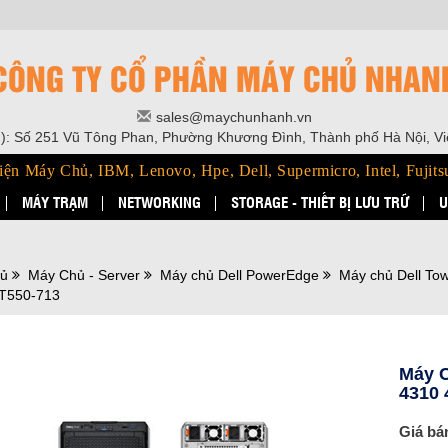
CÔNG TY CỔ PHẦN MÁY CHỦ NHAN
sales@maychunhanh.vn
): Số 251 Vũ Tông Phan, Phường Khương Đình, Thành phố Hà Nội, V
iện Máy Chủ, IBM, Lenovo, Hpe, Dell, Supermicro, Intel, Fujits
MÁY TRẠM
NETWORKING
STORAGE - THIẾT BỊ LƯU TRỮ
U
hủ
Máy Chủ - Server
Máy chủ Dell PowerEdge
Máy chủ Dell To
T550-713
Máy C
4310
Giá bá