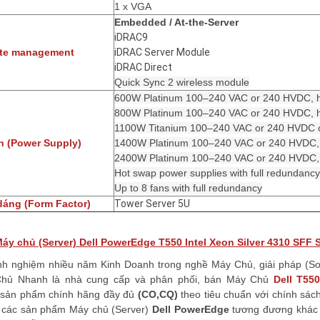
1 x VGA
Embedded / At-the-Server
iDRAC9
te management
iDRAC Server Module
iDRAC Direct
Quick Sync 2 wireless module
600W Platinum 100–240 VAC or 240 HVDC, h
800W Platinum 100–240 VAC or 240 HVDC, h
1100W Titanium 100–240 VAC or 240 HVDC or
 (Power Supply)
1400W Platinum 100–240 VAC or 240 HVDC, 
2400W Platinum 100–240 VAC or 240 HVDC, 
Hot swap power supplies with full redundancy
Up to 8 fans with full redundancy
dáng (Form Factor)
Tower Server 5U
áy chủ (Server) Dell PowerEdge T550 Intel Xeon Silver 4310 S
FF 
inh nghiệm nhiều năm Kinh Doanh trong nghề Máy Chủ, giải pháp (So
hủ Nhanh là nhà cung cấp và phân phối, bán Máy Chủ
Dell T55
sản phẩm chính hãng đầy đủ
(CO,CQ)
theo tiêu chuẩn với chính sách
ề các sản phẩm Máy chủ (Server)
Dell
PowerEdge
tương đương khác h