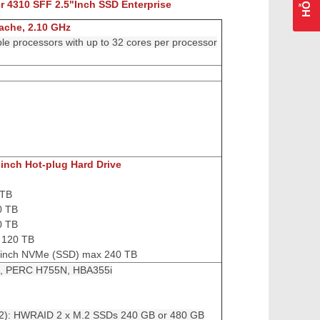
er 4310
SFF 2.5"Inch SSD Enterprise
ache, 2.10 GHz
le processors with up to 32 cores per processor
nch Hot-plug Hard Drive
 TB
0 TB
0 TB
 120 TB
5"inch NVMe (SSD) max 240 TB
, PERC H755N, HBA355i
2): HWRAID 2 x M.2 SSDs 240 GB or 480 GB