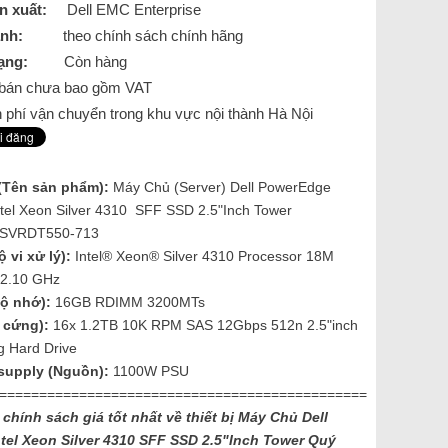
n xuất:
Dell EMC Enterprise
nh:
theo chính sách chính hãng
ạng:
Còn hàng
á bán chưa bao gồm VAT
 phí vận chuyển trong khu vực nội thành Hà Nội
(Tên sản phẩm):
Máy Chủ (Server) Dell PowerEdge
tel Xeon Silver 4310 SFF SSD 2.5"Inch Tower
SVRDT550-713
 vi xử lý):
Intel® Xeon® Silver 4310 Processor 18M
 2.10 GHz
ộ nhớ):
16GB RDIMM 3200MTs
 cứng):
16x 1.2TB 10K RPM SAS 12Gbps 512n 2.5"inch
g Hard Drive
supply (Nguồn):
1100W PSU
==============================================
 chính sách giá tốt nhất về thiết bị Máy Chủ Dell
ntel Xeon Silver 4310 SFF SSD 2.5"Inch Tower
Quý