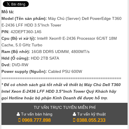
Mô tả:
Model (Tên sản phẩm):
Máy Chủ (Server) Dell PowerEdge T360
E-2436 LFF HDD 3.5"Inch Tower
P/N:
42DEPT360-1A5
Cpu (Bộ vi xử lý):
Intel® Xeon® E-2436 Processor 6C/6T 18M
Cache, 5.0 GHz Turbo
Ram (Bộ nhớ):
16GB DDR5 UDIMM, 4800MT/s
Hdd (Ổ cứng):
HDD 2TB SATA
Dvd:
DVD-RW
Power supply (Nguồn):
Cabled PSU 600W
====================================================
* Để có chính sách giá tốt nhất về thiết bị Máy Chủ Dell T360
Intel Xeon E-2436 LFF HDD 3.5"Inch Tower
Quý Khách hãy
gọi Hotline hoặc bộ phận Kinh Doanh để được hỗ trợ.
TƯ VẤN TRỰC TUYẾN MIỄN PHÍ
Tư vấn bán hàng
Tư vấn kỹ thuật
0969.777.898
0388.055.233