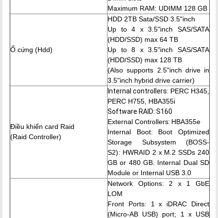
Maximum RAM:
UDIMM 128 GB
HDD 2TB Sata/SSD 3.5"inch
Up to 4 x 3.5"inch SAS/SATA
(HDD/SSD) max 64 TB
Ổ cứng (Hdd)
Up to 8 x 3.5"inch SAS/SATA
(HDD/SSD) max 128 TB
(Also supports 2.5"inch drive in
3.5"inch hybrid drive carrier)
Internal controllers:
PERC H345,
PERC H755, HBA355i
Software RAID: S160
External Controllers
:
HBA355e
Điều khiển card Raid
Internal Boot: Boot Optimized
(Raid Controller)
Storage Subsystem (BOSS-
S2): HWRAID 2 x M.2 SSDs 240
GB or 480 GB. Internal Dual SD
Module or Internal USB 3.0
Network Options:
2 x 1 GbE
LOM
Front Ports: 1 x iDRAC Direct
(Micro-AB USB) port; 1 x USB