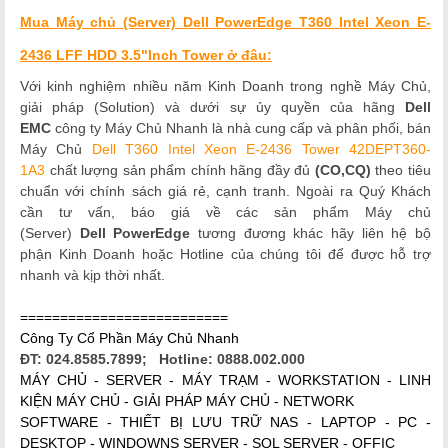
Mua Máy chủ (Server) Dell PowerEdge T360 Intel Xeon E-
2436 LFF HDD 3.5"Inch Tower ở đâu:
Với kinh nghiệm nhiều năm Kinh Doanh trong nghề Máy Chủ,
giải pháp (Solution) và dưới sự ủy quyền của hãng
Dell
EMC
công ty Máy Chủ Nhanh là nhà cung cấp và phân phối, bán
Máy Chủ
Dell T360 Intel Xeon E-2436 Tower
42DEPT360-
1A3
chất lượng
sản phẩm chính hãng đầy đủ
(CO,CQ)
theo tiêu
chuẩn với chính sách giá rẻ, cạnh tranh. Ngoài ra Quý Khách
cần tư vấn, báo giá về các sản phẩm Máy chủ
(Server)
Dell
PowerEdge
tương đương khác hãy liên hệ bộ
phận Kinh Doanh hoặc Hotline của chúng tôi để được hỗ trợ
nhanh và kịp thời nhất.
==========================
Công Ty Cổ Phần Máy Chủ Nhanh
ĐT: 024.8585.7899; Hotline: 0888.002.000
MÁY CHỦ - SERVER - MÁY TRẠM - WORKSTATION - LINH
KIỆN MÁY CHỦ - GIẢI PHÁP MÁY CHỦ - NETWORK
SOFTWARE - THIẾT BỊ LƯU TRỮ NAS - LAPTOP - PC -
DESKTOP - WINDOWNS SERVER - SQL SERVER - OFFIC