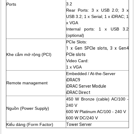
3.2
Ports
Rear Ports: 3 x USB 2.0; 3 x
USB 3.2; 1 x Serial; 1 x iDRAC; 1
x VGA
Internal ports: 1 x USB 3.2
(optional)
PCIe Slots:
1 x Gen 5PCIe slots, 3 x Gen4
Khe cắm mở rộng (PCI)
PCIe slots
Video Card:
1 x VGA
Embedded / At-the-Server
iDRAC9
Remote management
iDRAC Server Module
iDRAC Direct
450 W Bronze (cable) AC/100 -
240 V
Nguồn (Power Supply)
600 W Platinum AC/100 - 240 V
600 W DC/240 V
Kiểu dáng (Form Factor)
Tower Server