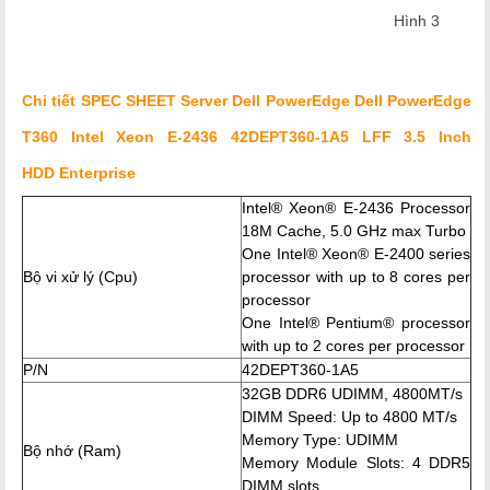
Hình 3
Chi tiết SPEC SHEET Server Dell PowerEdge Dell PowerEdge
T360 Intel Xeon E-2436 42DEPT360-1A5 LFF 3.5 Inch
HDD Enterprise
Intel® Xeon® E-2436 Processor
18M Cache, 5.0 GHz max Turbo
One Intel® Xeon® E-2400 series
Bộ vi xử lý (Cpu)
processor with up to 8 cores per
processor
One Intel® Pentium® processor
with up to 2 cores per processor
P/N
42DEPT360-1A5
32GB DDR6 UDIMM, 4800MT/s
DIMM Speed: Up to 4800 MT/s
Memory Type: UDIMM
Bộ nhớ (Ram)
Memory Module Slots: 4 DDR5
DIMM slots