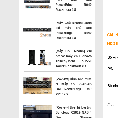
PowerEdge R640
Rackmout 1U
[Máy Chủ Nhanh] đánh
giá máy chủ Dell
PowerEdge R440
Chi t
Rackmout 1U
HDD E
[Máy Chủ Nhanh] chi
tiết về máy chủ Lenovo
Bộ vi 
Thinksystem ST550
Tower Rackmout 4U
P/N
[Review] Hình ảnh thực
tế máy chủ (Server)
Bộ n
Dell PowerEdge EMC
R740XD
Ổ cứn
[Review] thiết bị lưu trữ
Synology RS819 NAS 4
Bay Storage