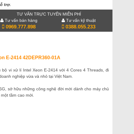
ỗ trợ.
TƯ VẤN TRỰC TUYẾN MIỄN PHÍ
Tư vấn bán hàng
Tư vấn kỹ thuật
0969.777.898
0388.055.233
Xeon E-2414 42DEPR360-01A
bộ vi xử lí Intel Xeon E-2414 với 4 Cores 4 Threads, đi
doanh nghiệp vừa và nhỏ tại Việt Nam.
6G, sở hữu những công nghệ đời mới dành cho máy chủ
 một tầm cao mới.