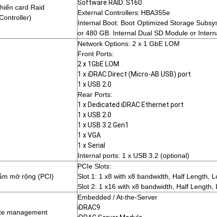
Software RAID: S160
khiển card Raid
External Controllers
:
HBA355e
Controller)
Internal Boot: Boot Optimized Storage Su
or 480 GB. Internal Dual SD Module or Intern
Network Options:
2 x 1 GbE LOM
Front Ports:
2 x 1GbE LOM
1 x iDRAC Direct (Micro-AB USB) port
1 x USB 2.0
Rear Ports:
1 x Dedicated iDRAC Ethernet port
1 x USB 2.0
1 x USB 3.2 Gen1
1 x VGA
1 x Serial
Internal ports: 1 x USB 3.2 (optional)
PCIe Slots:
ắm mở rộng (PCI)
Slot 1: 1 x8 with x8 bandwidth, Half Length, L
Slot 2: 1 x16 with x8 bandwidth, Half Length, 
Embedded / At-the-Server
iDRAC9
te management