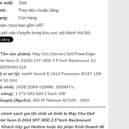
n xuất:
Dell
nh:
Theo tiêu chuẩn hãng
ạng:
Còn hàng
á bán chưa bao gồm VAT
 phí vận chuyển trong khu vực nội thành Hà Nội
(Tên sản phẩm):
Máy Chủ (Server) Dell PowerEdge
ntel Xeon E-2324G LFF HDD 3.5"Inch Rackmount 1U
DEPR360-01A
 vi xử lý):
Intel® Xeon® E-2414 Processor 4C/4T 12M
 4.50 GHz
ộ nhớ):
16GB DDR4 UDIMM, 3200MT/s
 cứng):
1.2Tb SAS Dell 2.5inch 10K
Supply (Nguồn):
600 W Platinum AC/100 - 240V
==============================================
 chính sách giá tốt nhất về thiết bị Máy Chủ Dell
ntel Xeon E-2414 SFF HDD 2.5"Inch Rackmount
Khách hãy gọi Hotline hoặc bộ phận Kinh Doanh để