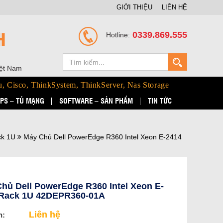
GIỚI THIỆU
LIÊN HỆ
H
0339.869.555
Hotline:
iệt Nam
u, Cisco, ThinkSystem, ThinkServer, Nas Storage
PS – TỦ MẠNG
SOFTWARE – SẢN PHẨM
TIN TỨC
ck 1U
Máy Chủ Dell PowerEdge R360 Intel Xeon E-2414
hủ Dell PowerEdge R360 Intel Xeon E-
 Rack 1U 42DEPR360-01A
Liên hệ
n: