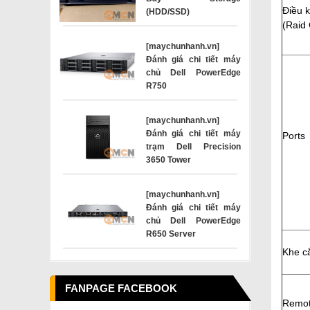
Điều 
(HDD/SSD)
(Raid 
[maychunhanh.vn]
Đánh giá chi tiết máy
chủ Dell PowerEdge
R750
[maychunhanh.vn]
Đánh giá chi tiết máy
Ports
trạm Dell Precision
3650 Tower
[maychunhanh.vn]
Đánh giá chi tiết máy
chủ Dell PowerEdge
R650 Server
Khe c
FANPAGE FACEBOOK
Remo