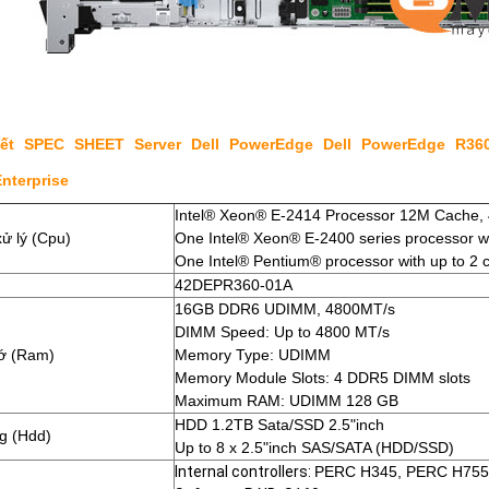
iết SPEC SHEET Server Dell PowerEdge Dell PowerEdge R36
nterprise
Intel® Xeon® E-2414 Processor 12M Cache,
xử lý (Cpu)
One Intel® Xeon® E-2400 series processor wi
One Intel® Pentium® processor with up to 2 
42DEPR360-01A
16GB DDR6 UDIMM, 4800MT/s
DIMM Speed: Up to 4800 MT/s
hớ (Ram)
Memory Type: UDIMM
Memory Module Slots: 4 DDR5 DIMM slots
Maximum RAM:
UDIMM 128 GB
HDD 1.2TB Sata/SSD 2.5"inch
g (Hdd)
Up to 8 x 2.5"inch SAS/SATA (HDD/SSD)
Internal controllers:
PERC H345, PERC H755