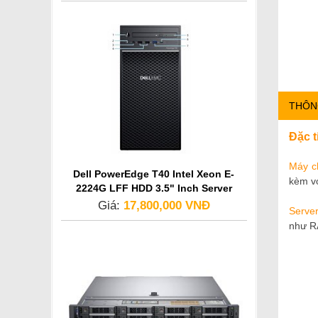
THÔN
Đặc t
Máy c
Dell PowerEdge T40 Intel Xeon E-
kèm vớ
2224G LFF HDD 3.5" Inch Server
Giá:
17,800,000 VNĐ
Serve
như RA