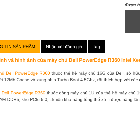
được h
G TIN SẢN PHẨM
Nhận xét đánh giá
Tag
ính và hình ảnh của máy chủ Dell PowerEdge R360 Intel 
hủ Dell PowerEdge R360
thuộc thế hệ máy chủ 16G của Dell, sở hữu 
i 12Mb Cache và xung nhịp Turbo Boot 4.5Ghz, rất thích hợp với các 
r Dell PowerEdge R360
thuộc dòng máy chủ 1U của thế hệ máy chủ 1
M DDR5, khe PCIe 5.0,...khiến khả năng tổng thể xử lí được nâng lên