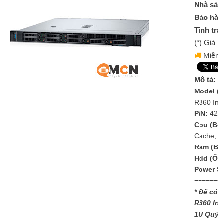
Nhà sả
Bảo hà
Tình tr
(*) Gi
Miễn
Mô tả:
Model 
R360 I
P/N:
42
Cpu (Bộ
Cache,
Ram (B
Hdd (Ổ
Power 
======
* Để có
R360 I
1U
Quý 