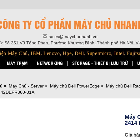
CÔNG TY CỔ PHẦN MÁY CHỦ NHAN
sales@maychunhanh.vn
): Số 251 Vũ Tông Phan, Phường Khương Đình, Thành phố Hà Nội, V
iện Máy Chủ, IBM, Lenovo, Hpe, Dell, Supermicro, Intel, Fujits
MÁY TRẠM
NETWORKING
STORAGE - THIẾT BỊ LƯU TRỮ
U
hủ
Máy Chủ - Server
Máy chủ Dell PowerEdge
Máy chủ Dell Ra
 42DEPR360-01A
Máy C
2414
Giá bá