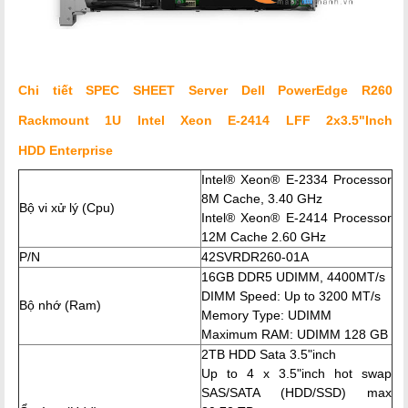
Chi tiết SPEC SHEET Server Dell PowerEdge R260
Rackmount 1U Intel Xeon E-2414 LFF 2x3.5"Inch
HDD Enterprise
Intel® Xeon® E-2334 Processor
8M Cache, 3.40 GHz
Bộ vi xử lý (Cpu)
Intel® Xeon® E-2414 Processor
12M Cache 2.60 GHz
P/N
42SVRDR260-01A
16GB DDR5 UDIMM, 4400MT/s
DIMM Speed: Up to 3200 MT/s
Bộ nhớ (Ram)
Memory Type: UDIMM
Maximum RAM:
UDIMM 128 GB
2TB HDD Sata 3.5"inch
Up to 4 x 3.5"inch hot swap
SAS/SATA (HDD/SSD) max