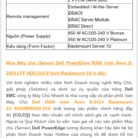
Embedded / At-the-Server
iDRAC9
Remote management
iDRAC Server Module
iDRAC Direct
450 W AC/100-240 V Bronze
Nguồn (Power Supply)
450 W AC/100-240 V Platinum
Kiểu dáng (Form Factor)
Rackmount Server 1U
Mua Máy chủ (Server) Dell PowerEdge R260 Intel Xeon E-
2414 L
FF HDD 2x3.5"Inch Rackmount 1U ở đâu:
Với kinh nghiệm nhiều năm Kinh Doanh trong nghề Máy Chủ,
giải pháp (Solution) và dưới sự ủy quyền của hãng
Dell
EMC
công ty Máy Chủ Nhanh là nhà cung cấp và phân phối, bán
Máy Chủ
Dell R260 Intel Xeon E-2414 Rackmount
1U
42SVRDR260-01A
chất lượng
sản phẩm chính hãng đầy
đủ
(CO,CQ)
theo tiêu chuẩn với chính sách giá rẻ, cạnh tranh.
Ngoài ra Quý Khách cần tư vấn, báo giá về các sản phẩm Máy
chủ (Server)
Dell
PowerEdge
tương đương khác hãy liên hệ bộ
phận Kinh Doanh hoặc Hotline của chúng tôi để được hỗ trợ