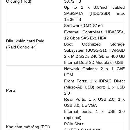
Ổ cứng (Hdd)
30.72 TB
Up to 2 x 3.5"inch cabled
SAS/SATA (HDD/SSD) max
15.36 TB
Software RAID: S160
External Controllers
:
HBA355e,
12 Gbps SAS Ext. HBA
Điều khiển card Raid
Boot Optimized Storage
(Raid Controller)
Subsystem (BOSS-S1): HWRAID
2 x M.2 SSDs 240 GB or 480 GB
Internal Dual SD Module or USB
Network Options:
2 x 1 GbE
LOM
Front Ports: 1 x iDRAC Direct
(Micro-AB USB) port; 1 x USB
Ports
2.0
Rear Ports: 1 x USB 2.0; 1 x
USB 3.0; 1 x VGA
Internal ports: 1 x USB 3.0
(optional)
PCIe Slots:
Khe cắm mở rộng (PCI)
2 x PCIe Gen4 slots