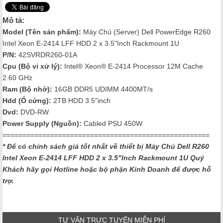
Mô tả:
Model (Tên sản phẩm):
Máy Chủ (Server) Dell PowerEdge R260
Intel Xeon E-2414 LFF HDD 2 x 3.5"Inch Rackmount 1U
P/N:
42SVRDR260-01A
Cpu (Bộ vi xử lý):
Intel® Xeon® E-2414 Processor 12M Cache
2.60 GHz
Ram (Bộ nhớ):
16GB DDR5 UDIMM 4400MT/s
Hdd (Ổ cứng):
2TB HDD 3.5"inch
Dvd:
DVD-RW
Power Supply (Nguồn):
Cabled PSU 450W
====================================================
* Để có chính sách giá tốt nhất về thiết bị Máy Chủ Dell R260
Intel Xeon E-2414 LFF HDD 2 x 3.5"Inch Rackmount 1U
Quý
Khách hãy gọi Hotline hoặc bộ phận Kinh Doanh để được hỗ
trợ.
TƯ VẤN TRỰC TUYẾN MIỄN PHÍ