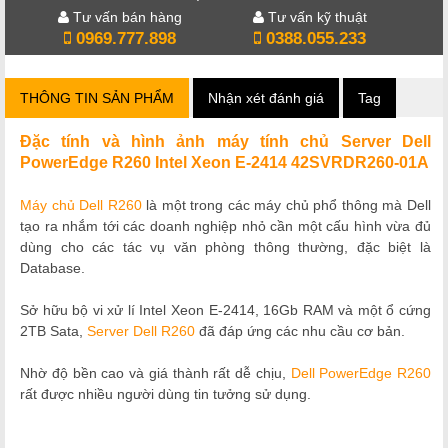
Tư vấn bán hàng
Tư vấn kỹ thuật
0969.777.898
0388.055.233
THÔNG TIN SẢN PHẨM
Nhận xét đánh giá
Tag
Đặc tính và hình ảnh máy tính chủ Server Dell
PowerEdge R260 Intel Xeon E-2414
42SVRDR260-01A
Máy chủ Dell R260
là một trong các máy chủ phổ thông mà Dell
tạo ra nhắm tới các doanh nghiệp nhỏ cần một cấu hình vừa đủ
dùng cho các tác vụ văn phòng thông thường, đặc biệt là
Database.
Sở hữu bộ vi xử lí Intel Xeon E-2414, 16Gb RAM và một ổ cứng
2TB Sata,
Server Dell R260
đã đáp ứng các nhu cầu cơ bản.
Nhờ độ bền cao và giá thành rất dễ chịu,
Dell PowerEdge R260
rất được nhiều người dùng tin tưởng sử dụng.