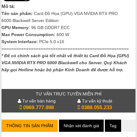
Mô tả:
Tên sản phẩm:
Card Đồ Họa (GPU) VGA NVIDIA RTX PRO
6000 Blackwell Server Edition
GPU Memory:
96 GB GDDR7 ECC
Max Power Consumption:
600 W
System Interface:
PCIe 5.0 x16
====================================================
* Để có chính sách giá tốt nhất về thiết bị Card Đồ Họa (GPU)
VGA NVIDIA RTX PRO 6000 Blackwell cho Server. Quý Khách
hãy gọi Hotline hoặc bộ phận Kinh Doanh để được hỗ trợ.
TƯ VẤN TRỰC TUYẾN MIỄN PHÍ
Tư vấn bán hàng
Tư vấn kỹ thuật
0969.777.898
0388.055.233
THÔNG TIN SẢN PHẨM
Nhận xét đánh giá
Tag