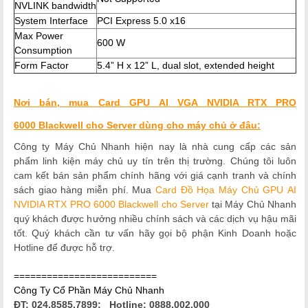
NVLINK bandwidth
System Interface
PCI Express 5.0 x16
Max Power
600 W
Consumption
Form Factor
5.4” H x 12” L, dual slot, extended height
Nơi bán, mua
Card
GPU AI VGA
NVIDIA RTX PRO
6000 Blackwell
cho Server
dùng cho máy chủ
ở đâu:
Công ty Máy Chủ Nhanh hiện nay là nhà cung cấp các sản
phẩm linh kiện máy chủ uy tín trên thị trường. Chúng tôi luôn
cam kết bán sản phẩm chính hãng với giá cạnh tranh và chính
sách giao hàng miễn phí. Mua
Card Đồ Họa Máy Chủ GPU AI
NVIDIA RTX PRO 6000 Blackwell cho Server
tại Máy Chủ Nhanh
quý khách được hưởng nhiều chính sách và các dịch vụ hậu mãi
tốt. Quý khách cần tư vấn hãy gọi bộ phận Kinh Doanh hoặc
Hotline để được hỗ trợ.
==========================
Công Ty Cổ Phần Máy Chủ Nhanh
ĐT: 024.8585.7899; Hotline: 0888.002.000