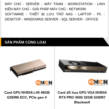
MÁY CHỦ - SERVER - MÁY TRẠM - WORKSTATION - LINH
KIỆN MÁY CHỦ - GIẢI PHÁP MÁY CHỦ - NETWORK
SOFTWARE - THIẾT BỊ LƯU TRỮ NAS - LAPTOP - PC -
DESKTOP - WINDOWNS SERVER - SQL SERVER - OFFICE
SẢN PHẨM CÙNG LOẠI
Card GPU NVIDIA L40 48GB
Card đồ họa GPU VGA NVIDIA
GDDR6 ECC, PCIe gen 4
RTX PRO 4500 32GB GDDR7
Blackwell