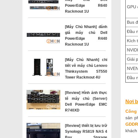
PowerEdge R640
GPU đ
Rackmout 1U
Bus đ
[Máy Chủ Nhanh] đánh
Đầu n
giá máy chủ Dell
PowerEdge R440
Kích 
Rackmout 1U
NVIDI
Giải p
[Máy Chủ Nhanh] chi
tiết về máy chủ Lenovo
NVENC
Thinksystem ST550
Tower Rackmout 4U
Đầu n
[Review] Hình ảnh thực
tế máy chủ (Server)
Nơi 
Dell PowerEdge EMC
R740XD
Công 
sản p
GDDR7
[Review] thiết bị lưu trữ
khách 
Synology RS819 NAS 4
Bay Storage