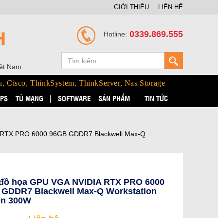
GIỚI THIỆU
LIÊN HỆ
H
0339.869.555
Hotline:
iệt Nam
u, Cisco, ThinkSystem, ThinkServer, Nas Storage
PS – TỦ MẠNG
SOFTWARE – SẢN PHẨM
TIN TỨC
 RTX PRO 6000 96GB GDDR7 Blackwell Max-Q
 đồ họa GPU VGA NVIDIA RTX PRO 6000
GDDR7 Blackwell Max-Q Workstation
on 300W