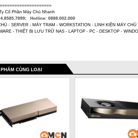
=====================
Ty Cổ Phần Máy Chủ Nhanh
24.8585.7899; Hotline: 0888.002.000
HỦ - SERVER - MÁY TRẠM - WORKSTATION - LINH KIỆN MÁY CHỦ
ARE - THIẾT BỊ LƯU TRỮ NAS - LAPTOP - PC - DESKTOP - WIND
 PHẨM CÙNG LOẠI