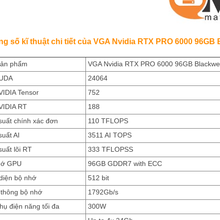
 số kĩ thuật chi tiết của
VGA Nvidia RTX PRO 6000 96GB B
ản phẩm
VGA Nvidia RTX PRO 6000 96GB Blackwell
CUDA
24064
VIDIA Tensor
752
VIDIA RT
188
suất chính xác đơn
110 TFLOPS
uất AI
3511 AI TOPS
uất lõi RT
333 TFLOPSS
hớ GPU
96GB GDDR7 with ECC
diện bộ nhớ
512 bit
thông bộ nhớ
1792Gb/s
hụ điện năng tối đa
300W