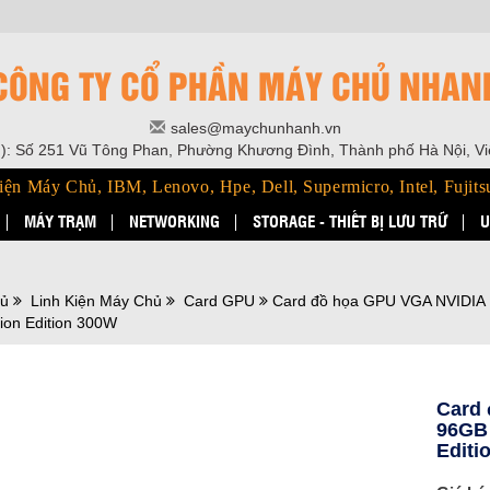
CÔNG TY CỔ PHẦN MÁY CHỦ NHAN
sales@maychunhanh.vn
): Số 251 Vũ Tông Phan, Phường Khương Đình, Thành phố Hà Nội, V
iện Máy Chủ, IBM, Lenovo, Hpe, Dell, Supermicro, Intel, Fujits
MÁY TRẠM
NETWORKING
STORAGE - THIẾT BỊ LƯU TRỮ
U
hủ
Linh Kiện Máy Chủ
Card GPU
Card đồ họa GPU VGA NVIDIA
ion Edition 300W
Card
96GB 
Editi