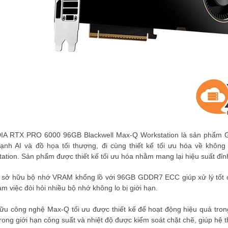
A RTX PRO 6000 96GB Blackwell Max-Q Workstation là sản phẩm GPU
ạnh AI và đồ họa tối thượng, đi cùng thiết kế tối ưu hóa về không
ation. Sản phẩm được thiết kế tối ưu hóa nhằm mang lại hiệu suất đỉnh
sở hữu bộ nhớ VRAM khổng lồ với 96GB GDDR7 ECC giúp xử lý tốt cá
làm việc đòi hỏi nhiều bộ nhớ không lo bị giới hạn.
u công nghệ Max-Q tối ưu được thiết kế để
hoạt động hiệu quả tron
rong giới hạn công suất và nhiệt độ được kiểm soát chặt chẽ, giúp hệ