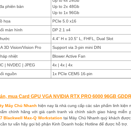
Up to 4x 24Gb
a phiên bản
Up to 2x 48Gb
Up to 1x 96Gb
ồ họa
PCIe 5.0 x16
ối màn hình
DP 2.1 x4
thước
4.4” H x 10.5” L, FHFL, Dual Slot
A 3D Vision/Vision Pro
Support via 3-pin mini DIN
háp nhiệt
Blower Active Fan
 | NVDEC | JPEG
4x | 4x | 4x
ối nguồn
1x PCIe CEM5 16-pin
bán, mua
Card
GPU VGA NVIDIA RTX PRO 6000 96GB GDDR7 
ty Máy Chủ Nhanh
hiện nay là nhà cung cấp các sản phẩm linh kiện m
hẩm chính hãng với giá cạnh tranh và chính sách giao hàng miễn
 Blackwell Max-Q Workstation
tại Máy Chủ Nhanh quý khách được 
cần tư vấn hãy gọi bộ phận Kinh Doanh hoặc Hotline để được hỗ trợ.