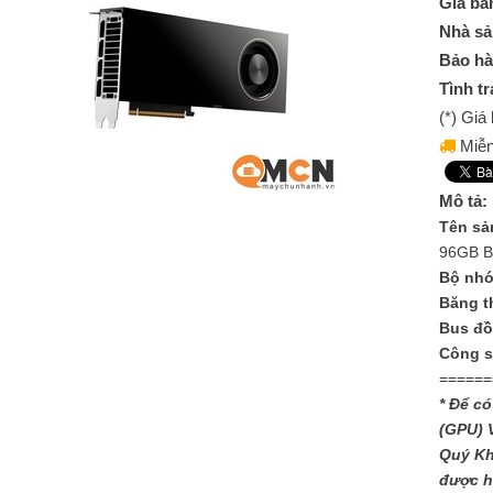
Giá bá
Nhà sả
Bảo hà
Tình tr
(*) Gi
Miễn
Mô tả:
Tên sả
96GB Bl
Bộ nh
Băng t
Bus đồ
Công su
======
* Để có
(GPU) 
Quý Kh
được h