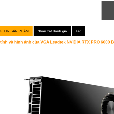
G TIN SẢN PHẨM
Nhận xét đánh giá
Tag
ính và hình ảnh của VGA Leadtek NVIDIA RTX PRO 6000 Bl