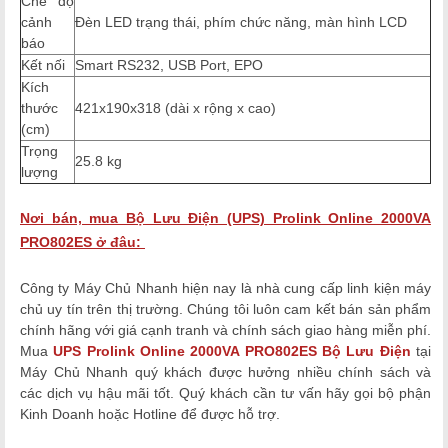
Chế độ
cảnh
Đèn LED trạng thái, phím chức năng, màn hình LCD
báo
Kết nối
Smart RS232, USB Port, EPO
Kích
thước
421x190x318 (dài x rộng x cao)
(cm)
Trọng
25.8 kg
lượng
Nơi bán, mua
Bộ Lưu Điện (UPS) Prolink Online 2000VA
PRO802ES
ở đâu:
Công ty Máy Chủ Nhanh hiện nay là nhà cung cấp linh kiện máy
chủ uy tín trên thị trường. Chúng tôi luôn cam kết bán sản phẩm
chính hãng với giá cạnh tranh và chính sách giao hàng miễn phí.
Mua
UPS Prolink Online 2000VA PRO802ES Bộ Lưu Điện
tại
Máy Chủ Nhanh quý khách được hưởng nhiều chính sách và
các dịch vụ hậu mãi tốt. Quý khách cần tư vấn hãy gọi bộ phận
Kinh Doanh hoặc Hotline để được hỗ trợ.