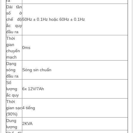
ra
Dải tần
số ở
chế độ
50Hz ± 0.1Hz hoặc 60Hz ± 0.1Hz
ắc quy
đầu ra
Thời
gian
0ms
chuyển
mạch
Dạng
sóng
Sóng sin chuẩn
đầu ra
Số
lượng
6x 12V/7Ah
ắc quy
Thời
gian sạc
4 tiếng
(90%)
Dung
2KVA
lượng