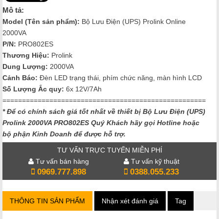
Mô tả:
Model (Tên sản phẩm):
Bộ Lưu Điện (UPS) Prolink Online
2000VA
P/N:
PRO802ES
Thương Hiệu:
Prolink
Dung Lượng:
2000VA
Cảnh Báo:
Đèn LED trạng thái, phím chức năng, màn hình LCD
Số Lượng Ắc quy:
6x 12V/7Ah
====================================================
* Để có chính sách giá tốt nhất về thiết bị Bộ Lưu Điện (UPS)
Prolink 2000VA PRO802ES
Quý Khách hãy gọi Hotline hoặc
bộ phận Kinh Doanh để được hỗ trợ.
TƯ VẤN TRỰC TUYẾN MIỄN PHÍ
Tư vấn bán hàng
Tư vấn kỹ thuật
0969.777.898
0388.055.233
THÔNG TIN SẢN PHẨM
Nhận xét đánh giá
Tag