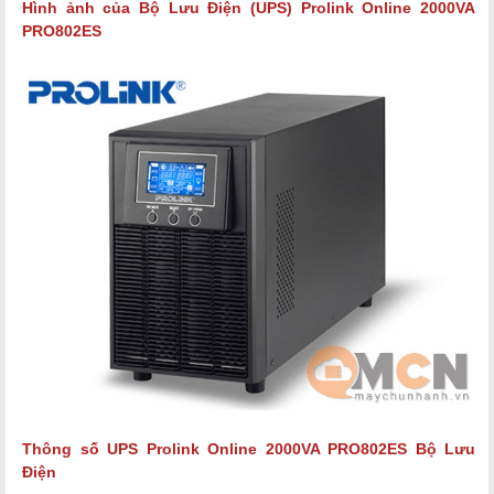
Hình ảnh của
Bộ Lưu Điện (UPS) Prolink Online 2000VA
PRO802ES
Thông số
UPS Prolink Online 2000VA PRO802ES Bộ Lưu
Điện