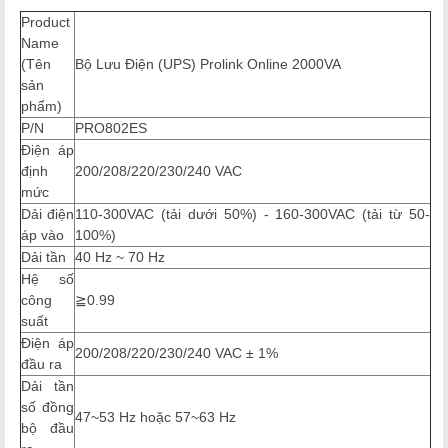
Product
Name
(Tên
Bộ Lưu Điện (UPS) Prolink Online 2000VA
sản
phẩm)
P/N
PRO802ES
Điện áp
định
200/208/220/230/240 VAC
mức
Dải điện
110-300VAC (tải dưới 50%) - 160-300VAC (tải từ 50-
áp vào
100%)
Dải tần
40 Hz ~ 70 Hz
Hệ số
công
≧0.99
suất
Điện áp
200/208/220/230/240 VAC ± 1%
đầu ra
Dải tần
số đồng
47~53 Hz hoặc 57~63 Hz
bộ đầu