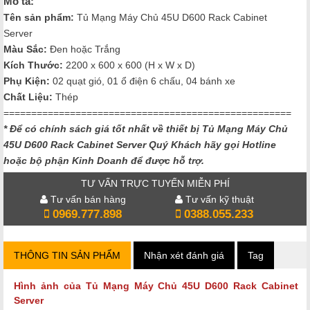
Mô tả:
Tên sản phẩm:
Tủ Mạng Máy Chủ 45U D600 Rack Cabinet
Server
Màu Sắc
:
Đen hoặc Trắng
Kích Thước
:
2200 x 600 x 600 (H x W x D)
Phụ Kiện:
02 quạt gió, 01 ổ điện 6 chấu, 04 bánh xe
Chất Liệu:
Thép
====================================================
* Để có chính sách giá tốt nhất về thiết bị Tủ Mạng Máy Chủ
45U D600 Rack Cabinet Server
Quý Khách hãy gọi Hotline
hoặc bộ phận Kinh Doanh để được hỗ trợ.
TƯ VẤN TRỰC TUYẾN MIỄN PHÍ
Tư vấn bán hàng
Tư vấn kỹ thuật
0969.777.898
0388.055.233
THÔNG TIN SẢN PHẨM
Nhận xét đánh giá
Tag
Hình ảnh của
Tủ Mạng Máy Chủ 45U D600 Rack Cabinet
Server