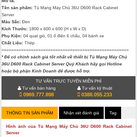
Mô tả:
Tên sản phẩm:
Tủ Mạng Máy Chủ 36U D600 Rack Cabinet
Server
Màu Sắc
:
Đen
Kích Thước
:
1800 x 600 x 600 (H x W x D)
Phụ Kiện:
04 quạt gió, 01 ổ điện 6 chấu, 04 bánh xe
Chất Liệu:
Thép
====================================================
* Để có chính sách giá tốt nhất về thiết bị Tủ Mạng Máy Chủ
36U D600 Rack Cabinet Server
Quý Khách hãy gọi Hotline
hoặc bộ phận Kinh Doanh để được hỗ trợ.
TƯ VẤN TRỰC TUYẾN MIỄN PHÍ
Tư vấn bán hàng
Tư vấn kỹ thuật
0969.777.898
0388.055.233
THÔNG TIN SẢN PHẨM
Nhận xét đánh giá
Tag
Hình ảnh của
Tủ Mạng Máy Chủ 36U D600 Rack Cabinet
Server