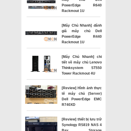
PowerEdge R640
Rackmout 1U
[Máy Chủ Nhanh] đánh
giá máy chủ Dell
PowerEdge R440
Rackmout 1U
[Máy Chủ Nhanh] chi
tiết về máy chủ Lenovo
Thinksystem ST550
Tower Rackmout 4U
[Review] Hình ảnh thực
tế máy chủ (Server)
Dell PowerEdge EMC
R740XD
[Review] thiết bị lưu trữ
Synology RS819 NAS 4
Bay Storage