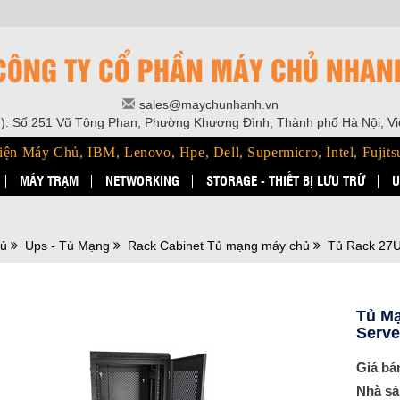
CÔNG TY CỔ PHẦN MÁY CHỦ NHAN
sales@maychunhanh.vn
): Số 251 Vũ Tông Phan, Phường Khương Đình, Thành phố Hà Nội, V
iện Máy Chủ, IBM, Lenovo, Hpe, Dell, Supermicro, Intel, Fujits
MÁY TRẠM
NETWORKING
STORAGE - THIẾT BỊ LƯU TRỮ
U
hủ
Ups - Tủ Mạng
Rack Cabinet Tủ mạng máy chủ
Tủ Rack 27
Tủ Mạ
Serve
Giá bá
Nhà sả