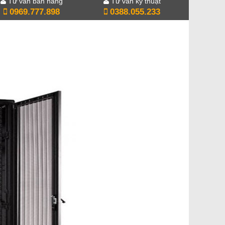
Tư vấn bán hàng
Tư vấn kỹ thuật
0969.777.898
0388.055.233