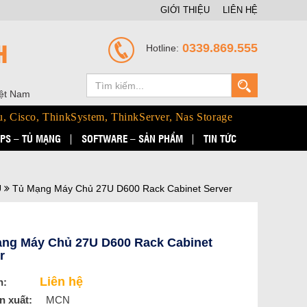
GIỚI THIỆU
LIÊN HỆ
H
0339.869.555
Hotline:
iệt Nam
u, Cisco, ThinkSystem, ThinkServer, Nas Storage
PS – TỦ MẠNG
SOFTWARE – SẢN PHẨM
TIN TỨC
U
Tủ Mạng Máy Chủ 27U D600 Rack Cabinet Server
ng Máy Chủ 27U D600 Rack Cabinet
r
Liên hệ
n:
n xuất:
MCN