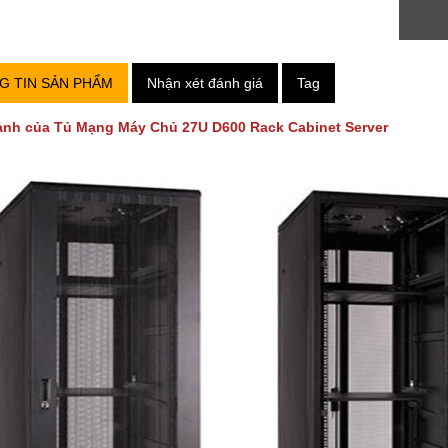
G TIN SẢN PHẨM
Nhận xét đánh giá
Tag
ảnh của
Tủ Mạng Máy Chủ 27U D600 Rack Cabinet Server