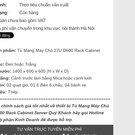
nh:
Theo tiêu chuẩn sản xuất
ạng:
Còn hàng
á bán chưa bao gồm VAT
 phí vận chuyển trong khu vực nội thành Hà Nội
n phẩm:
Tủ Mạng Máy Chủ 27U D600 Rack Cabinet
ắc
:
Đen hoặc Trắng
hước
:
1400 x 600 x 600 (H x W x D)
Năng
:
Cánh trước làm bằng Mica hoặc cánh lưới
ện:
02 quạt gió, 01 ổ điện 6 chấu, 04 bánh xe
iệu:
Thép
==============================================
 chính sách giá tốt nhất về thiết bị Tủ Mạng Máy Chủ
00 Rack Cabinet Server
Quý Khách hãy gọi Hotline
ộ phận Kinh Doanh để được hỗ trợ.
TƯ VẤN TRỰC TUYẾN MIỄN PHÍ