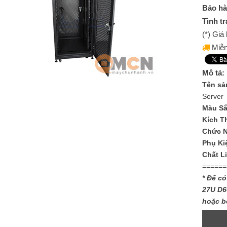
Bảo hà
Tình tr
(*) Gi
Miễn
Mô tả:
Tên sả
Server
Màu S
Kích T
Chức 
Phụ Ki
Chất L
======
* Để có
27U D6
hoặc b