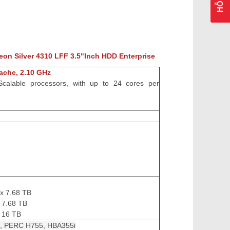
eon Silver 4310
LFF 3.5"Inch HDD Enterprise
ache, 2.10 GHz
calable processors, with up to 24 cores per
x 7.68 TB
 7.68 TB
 16 TB
, PERC H755, HBA355i