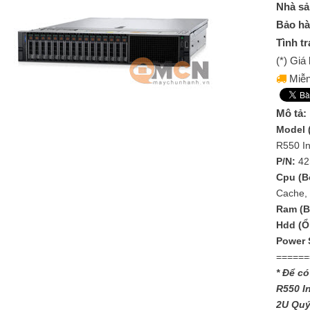
Nhà sả
Bảo hà
Tình tr
(*) Gi
Miễn
Mô tả:
Model 
R550 In
P/N:
42
Cpu (Bộ
Cache,
Ram (B
Hdd (Ổ
Power 
======
* Để có
R550 I
2U
Quý 