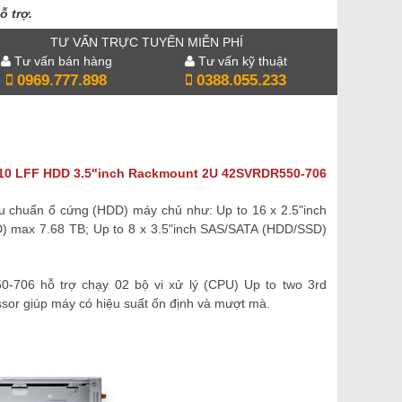
ỗ trợ.
TƯ VẤN TRỰC TUYẾN MIỄN PHÍ
Tư vấn bán hàng
Tư vấn kỹ thuật
0969.777.898
0388.055.233
4310 LFF HDD 3.5"inch Rackmount 2U
42SVRDR550-706
iều chuẩn ổ cứng (HDD) máy chủ như:
Up to 16 x 2.5"inch
) max 7.68 TB; Up to 8 x 3.5"inch SAS/SATA (HDD/SSD)
0-706
hỗ trợ chạy 02 bộ vi xử lý (CPU)
Up to two 3rd
ssor giúp máy có hiệu suất ổn định và mượt mà.