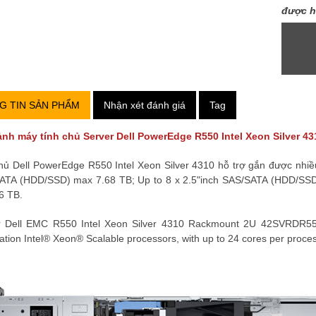
được h
G TIN SẢN PHẨM
Nhận xét đánh giá
Tag
ảnh máy tính chủ Server
Dell PowerEdge R550 Intel Xeon Silver 
hủ Dell PowerEdge R550 Intel Xeon Silver 4310 hỗ trợ gắn được nh
ATA (HDD/SSD) max 7.68 TB; Up to 8 x 2.5"inch SAS/SATA (HDD/SSD
6 TB.
r Dell EMC R550 Intel Xeon Silver 4310 Rackmount 2U
42SVRDR55
tion Intel® Xeon® Scalable processors, with up to 24 cores per proce