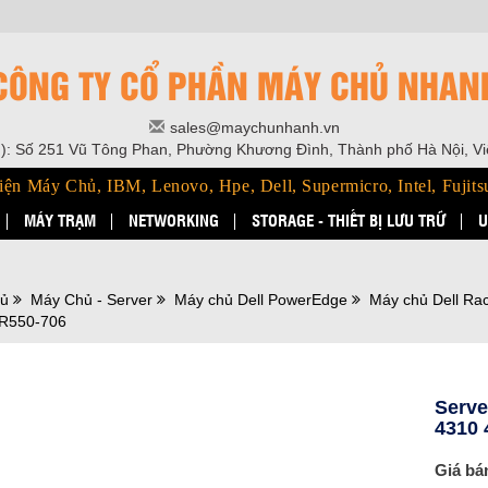
CÔNG TY CỔ PHẦN MÁY CHỦ NHAN
sales@maychunhanh.vn
): Số 251 Vũ Tông Phan, Phường Khương Đình, Thành phố Hà Nội, V
iện Máy Chủ, IBM, Lenovo, Hpe, Dell, Supermicro, Intel, Fujits
MÁY TRẠM
NETWORKING
STORAGE - THIẾT BỊ LƯU TRỮ
U
hủ
Máy Chủ - Server
Máy chủ Dell PowerEdge
Máy chủ Dell Ra
R550-706
Serve
4310
Giá bá