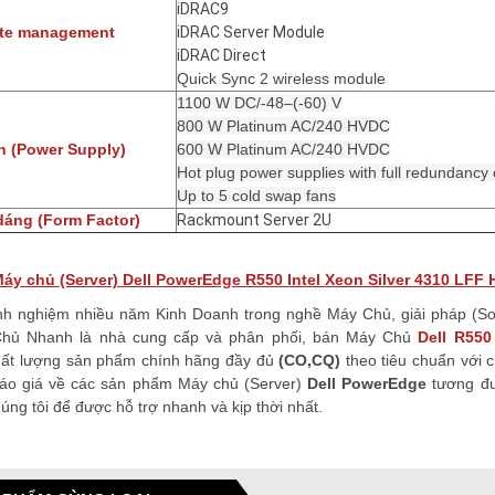
iDRAC9
te management
iDRAC Server Module
iDRAC Direct
Quick Sync 2 wireless module
1100 W DC/-48–(-60) V
800 W Platinum AC/240 HVDC
 (Power Supply)
600 W Platinum AC/240 HVDC
Hot plug power supplies with full redundancy 
Up to 5 cold swap fans
dáng (Form Factor)
Rackmount Server 2U
áy chủ (Server) Dell PowerEdge R550 Intel Xeon Silver 4310 L
FF 
inh nghiệm nhiều năm Kinh Doanh trong nghề Máy Chủ, giải pháp (So
hủ Nhanh là nhà cung cấp và phân phối, bán Máy Chủ
Dell R550
hất lượng
sản phẩm chính hãng đầy đủ
(CO,CQ)
theo tiêu chuẩn với c
báo giá về các sản phẩm Máy chủ (Server)
Dell
PowerEdge
tương đư
úng tôi để được hỗ trợ nhanh và kịp thời nhất.