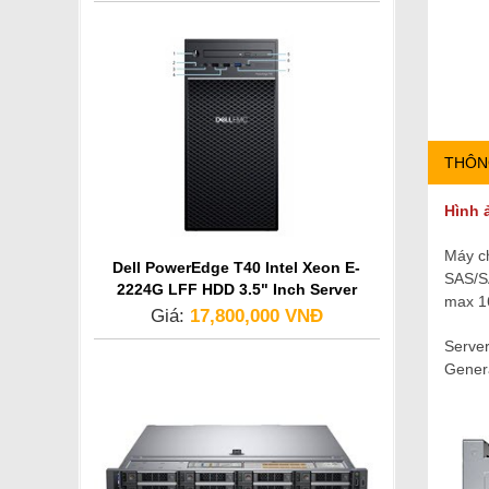
THÔN
Hình 
Máy c
Dell PowerEdge T40 Intel Xeon E-
SAS/S
2224G LFF HDD 3.5" Inch Server
max 1
Giá:
17,800,000 VNĐ
Serve
Genera