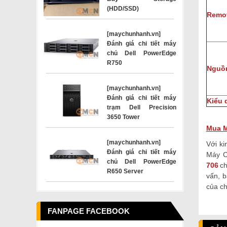
(HDD/SSD)
Remo
[maychunhanh.vn]
Đánh giá chi tiết máy
chủ Dell PowerEdge
R750
Nguồn
[maychunhanh.vn]
Đánh giá chi tiết máy
Kiểu 
trạm Dell Precision
3650 Tower
Mua M
[maychunhanh.vn]
Với k
Đánh giá chi tiết máy
Máy C
chủ Dell PowerEdge
706
c
R650 Server
vấn, 
của ch
FANPAGE FACEBOOK