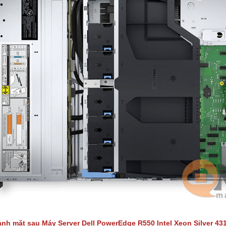
ảnh mặt sau Máy Server
Dell PowerEdge R550 Intel Xeon Silver 43