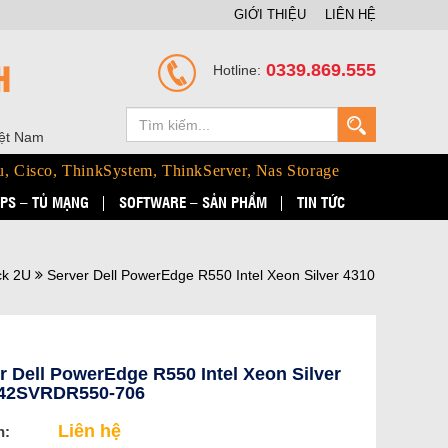
GIỚI THIỆU
LIÊN HỆ
H
0339.869.555
Hotline:
iệt Nam
u, Cisco, ThinkSystem, ThinkServer, Nas Storage
PS – TỦ MẠNG
SOFTWARE – SẢN PHẨM
TIN TỨC
ck 2U
Server Dell PowerEdge R550 Intel Xeon Silver 4310
r Dell PowerEdge R550 Intel Xeon Silver
 42SVRDR550-706
Liên hệ
n: