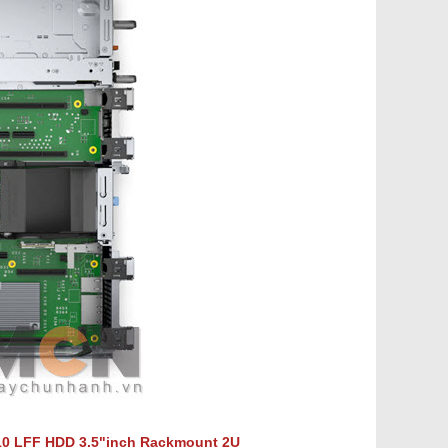
10
LFF HDD 3.5"inch Rackmount 2U