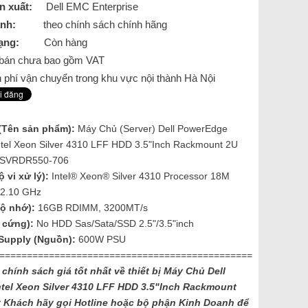
n xuất:
Dell EMC Enterprise
nh:
theo chính sách chính hãng
ạng:
Còn hàng
á bán chưa bao gồm VAT
 phí vận chuyển trong khu vực nội thành Hà Nội
(Tên sản phẩm):
Máy Chủ (Server) Dell PowerEdge
tel Xeon Silver 4310 LFF HDD 3.5"Inch Rackmount 2U
SVRDR550-706
 vi xử lý):
Intel® Xeon® Silver 4310 Processor 18M
 2.10 GHz
ộ nhớ):
16GB RDIMM, 3200MT/s
 cứng):
No HDD Sas/Sata/SSD 2.5"/3.5"inch
Supply (Nguồn):
600W PSU
==============================================
 chính sách giá tốt nhất về thiết bị Máy Chủ Dell
ntel Xeon Silver 4310 LFF HDD 3.5"Inch Rackmount
Khách hãy gọi Hotline hoặc bộ phận Kinh Doanh để