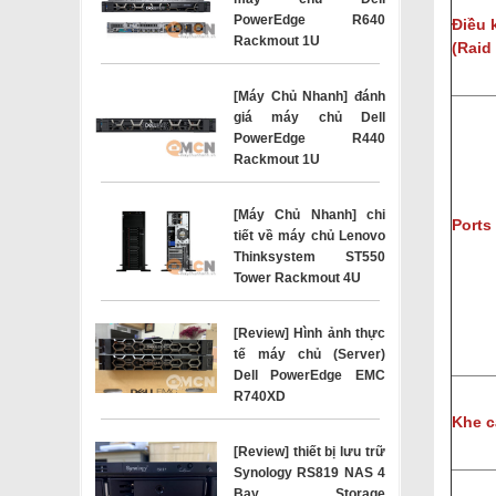
PowerEdge R640
Điều 
Rackmout 1U
(
Raid 
[Máy Chủ Nhanh] đánh
giá máy chủ Dell
PowerEdge R440
Rackmout 1U
[Máy Chủ Nhanh] chi
Ports
tiết về máy chủ Lenovo
Thinksystem ST550
Tower Rackmout 4U
[Review] Hình ảnh thực
tế máy chủ (Server)
Dell PowerEdge EMC
R740XD
Khe c
[Review] thiết bị lưu trữ
Synology RS819 NAS 4
Bay Storage