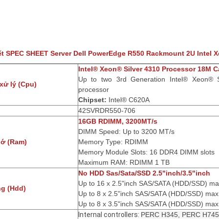
iết SPEC SHEET Server Dell PowerEdge R550 Rackmount 2U Intel X
Intel® Xeon® Silver 4310 Processor 18M C
Up to two 3rd Generation Intel® Xeon® S
 xử lý (Cpu)
processor
Chipset:
Intel® C620A
42SVRDR550-706
16GB RDIMM, 3200MT/s
DIMM Speed:
Up to 3200 MT/s
hớ (Ram)
Memory Type: RDIMM
Memory Module Slots: 16 DDR4 DIMM slots
Maximum RAM:
RDIMM 1 TB
No HDD Sas/Sata/SSD 2.5"inch/3.5"inch
Up to 16 x 2.5"inch SAS/SATA (HDD/SSD) ma
g (Hdd)
Up to 8 x 2.5"inch SAS/SATA (HDD/SSD) max
Up to 8 x 3.5"inch SAS/SATA (HDD/SSD) max
Internal controllers:
PERC H345, PERC H745