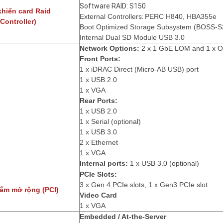
Software RAID: S150
khiển card Raid
External Controllers
:
PERC H840, HBA355e
Controller)
Boot Optimized Storage Subsystem (BOSS-S
Internal Dual SD Module USB 3.0
Network Options:
2 x 1 GbE LOM and 1 x OC
Front Ports:
1 x iDRAC Direct (Micro-AB USB) port
1 x USB 2.0
1 x VGA
Rear Ports:
1 x USB 2.0
1 x Serial (optional)
1 x USB 3.0
2 x Ethernet
1 x VGA
Internal ports:
1 x USB 3.0
(optional)
PCIe Slots:
3 x Gen 4 PCIe slots, 1 x Gen3 PCIe slot
ắm mở rộng (PCI)
Video Card
1 x VGA
Embedded / At-the-Server