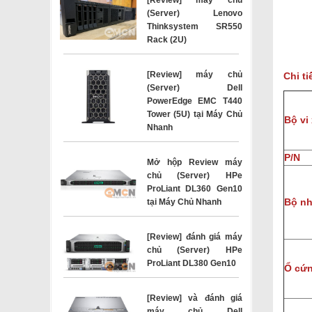
(Server) Lenovo
Thinksystem SR550
Rack (2U)
[Review] máy chủ
Chi t
(Server) Dell
PowerEdge EMC T440
Tower (5U) tại Máy Chủ
Bộ vi
Nhanh
P/N
Mở hộp Review máy
chủ (Server) HPe
ProLiant DL360 Gen10
Bộ n
tại Máy Chủ Nhanh
[Review] đánh giá máy
chủ (Server) HPe
ProLiant DL380 Gen10
Ổ cứn
[Review] và đánh giá
máy chủ Dell