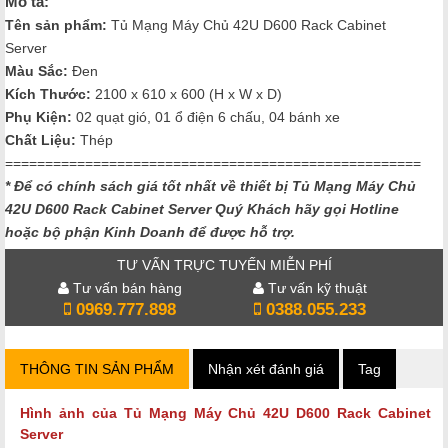
Mô tả:
Tên sản phẩm:
Tủ Mạng Máy Chủ 42U D600 Rack Cabinet
Server
Màu Sắc
:
Đen
Kích Thước
:
2100 x 610 x 600 (H x W x D)
Phụ Kiện:
02 quạt gió, 01 ổ điện 6 chấu, 04 bánh xe
Chất Liệu:
Thép
====================================================
* Để có chính sách giá tốt nhất về thiết bị Tủ Mạng Máy Chủ
42U D600 Rack Cabinet Server
Quý Khách hãy gọi Hotline
hoặc bộ phận Kinh Doanh để được hỗ trợ.
TƯ VẤN TRỰC TUYẾN MIỄN PHÍ
Tư vấn bán hàng
Tư vấn kỹ thuật
0969.777.898
0388.055.233
THÔNG TIN SẢN PHẨM
Nhận xét đánh giá
Tag
Hình ảnh của
Tủ Mạng Máy Chủ 42U D600 Rack Cabinet
Server