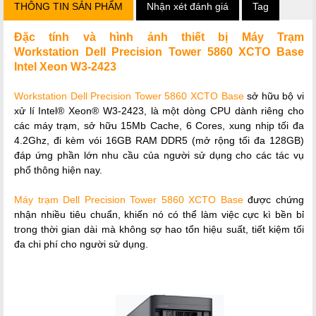
THÔNG TIN SẢN PHẨM
Nhận xét đánh giá
Tag
Đặc tính và hình ảnh thiết bị Máy Trạm
Workstation Dell Precision Tower 5860 XCTO Base
Intel Xeon W3-2423
Workstation Dell Precision Tower 5860 XCTO Base
sở hữu bộ vi
xử lí
Intel® Xeon® W3-2423, là một dòng CPU dành riêng cho
các máy trạm, sở hữu 15Mb Cache, 6 Cores, xung nhịp tối đa
4.2Ghz, đi kèm vói 16GB RAM DDR5 (mở rộng tối đa 128GB)
đáp ứng phần lớn nhu cầu của người sử dụng cho các tác vụ
phổ thông hiện nay.
Máy trạm Dell
Precision Tower 5860 XCTO Base
được chứng
nhận nhiều tiêu chuẩn, khiến nó có thể làm việc cực kì bền bỉ
trong thời gian dài mà không sợ hao tổn hiệu suất, tiết kiệm tối
đa chi phí cho người sử dụng.