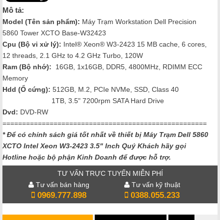
Mô tả:
Model (Tên sản phẩm):
Máy Trạm
Workstation Dell Precision
5860 Tower XCTO Base-W32423
Cpu (Bộ vi xử lý):
Intel® Xeon® W3-2423 15 MB cache, 6 cores,
12 threads, 2.1 GHz to 4.2 GHz Turbo, 120W
Ram (Bộ nhớ):
16GB, 1x16GB, DDR5, 4800MHz, RDIMM ECC
Memory
Hdd (Ổ cứng):
512GB, M.2, PCIe NVMe, SSD, Class 40
1TB, 3.5" 7200rpm SATA Hard Drive
Dvd:
DVD-RW
====================================================
* Để có chính sách giá tốt nhất về thiết bị Máy Trạm Dell 5860
XCTO Intel Xeon W3-2423
3.5" Inch Quý Khách hãy gọi
Hotline hoặc bộ phận Kinh Doanh để được hỗ trợ.
TƯ VẤN TRỰC TUYẾN MIỄN PHÍ
Tư vấn bán hàng
Tư vấn kỹ thuật
0969.777.898
0388.055.233