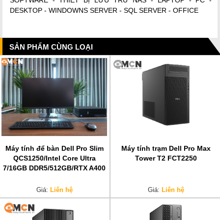
DESKTOP - WINDOWNS SERVER - SQL SERVER - OFFICE
SẢN PHẨM CÙNG LOẠI
Máy tính để bàn Dell Pro Slim
Máy tính trạm Dell Pro Max
QCS1250/Intel Core Ultra
Tower T2 FCT2250
7/16GB DDR5/512GB/RTX A400
Giá:
Liên hệ
Giá:
Liên hệ