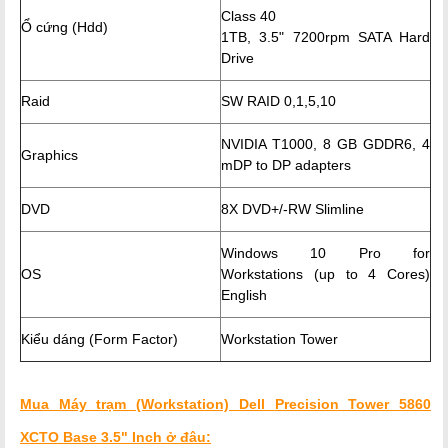
Class 40
Ổ cứng (Hdd)
1TB, 3.5" 7200rpm SATA Hard
Drive
Raid
SW RAID 0,1,5,10
NVIDIA T1000, 8 GB GDDR6, 4
Graphics
mDP to DP adapters
DVD
8X DVD+/-RW Slimline
Windows 10 Pro for
OS
Workstations (up to 4 Cores)
English
Kiểu dáng (Form Factor)
Workstation Tower
Mua Máy trạm (Workstation) Dell
Precision Tower 5860
XCTO Base 3.5" Inch
ở đâu: