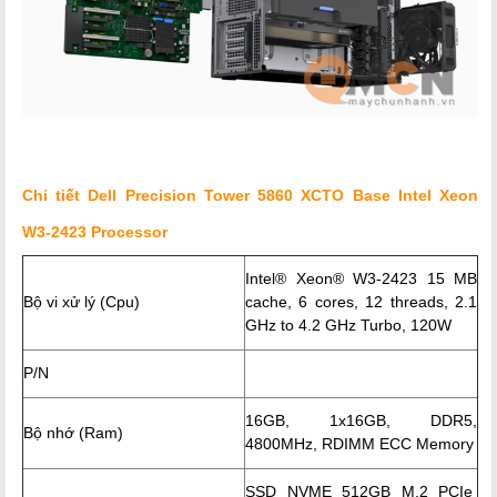
Chi tiết
Dell Precision Tower 5860 XCTO Base Intel Xeon
W3-2423 Processor
Intel® Xeon® W3-2423 15 MB
Bộ vi xử lý (Cpu)
cache, 6 cores, 12 threads, 2.1
GHz to 4.2 GHz Turbo, 120W
P/N
16GB, 1x16GB, DDR5,
Bộ nhớ (Ram)
4800MHz, RDIMM ECC Memory
SSD NVME 512GB M.2 PCIe