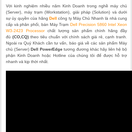
Với kinh nghiệm nhiều năm Kinh Doanh trong nghề máy chủ
(Server), máy trạm (Workstation), giải pháp (Solution) và dưới
sự ủy quyền của hãng
Dell
công ty Máy Chủ Nhanh là nhà cung
cấp và phân phối, bán Máy Trạm
Dell Precision
5860 Intel Xeon
W3-2423 Processor
chất lượng
sản phẩm chính hãng đầy
đủ
(CO,CQ)
theo tiêu chuẩn với chính sách giá rẻ, cạnh tranh.
Ngoài ra Quý Khách cần tư vấn, báo giá về các sản phẩm Máy
chủ (Server)
Dell
PowerEdge
tương đương khác hãy liên hệ bộ
phận Kinh Doanh hoặc Hotline của chúng tôi để được hỗ trợ
nhanh và kịp thời nhất.