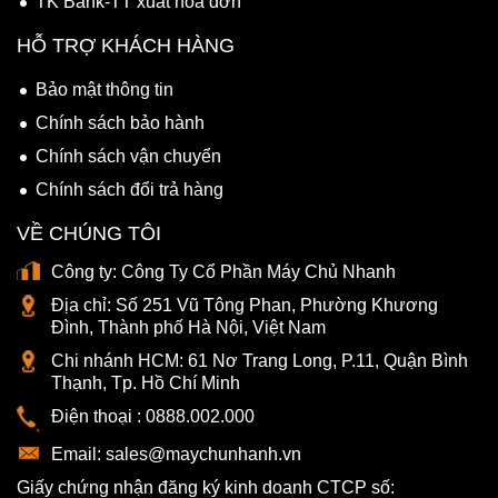
TK Bank-TT xuất hóa đơn
HỖ TRỢ KHÁCH HÀNG
Bảo mật thông tin
Chính sách bảo hành
Chính sách vận chuyển
Chính sách đổi trả hàng
VỀ CHÚNG TÔI
Công ty:
Công Ty Cổ Phần Máy Chủ Nhanh
Địa chỉ:
Số 251 Vũ Tông Phan, Phường Khương
Đình, Thành phố Hà Nội, Việt Nam
Chi nhánh HCM:
61 Nơ Trang Long, P.11, Quận Bình
Thạnh, Tp. Hồ Chí Minh
Điện thoại :
0888.002.000
Email:
sales@maychunhanh.vn
Giấy chứng nhận đăng ký kinh doanh CTCP số: