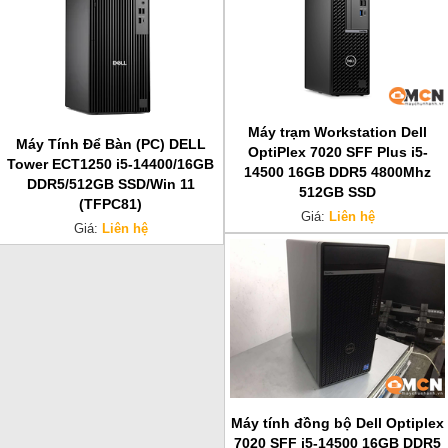
Máy trạm Workstation Dell
Máy Tính Để Bàn (PC) DELL
OptiPlex 7020 SFF Plus i5-
Tower ECT1250 i5-14400/16GB
14500 16GB DDR5 4800Mhz
DDR5/512GB SSD/Win 11
512GB SSD
(TFPC81)
Giá:
Liên hệ
Giá:
Liên hệ
Máy tính đồng bộ Dell Optiplex
7020 SFF i5-14500 16GB DDR5