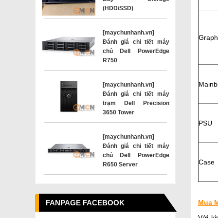
(HDD/SSD)
[maychunhanh.vn]
Graph
Đánh giá chi tiết máy
chủ Dell PowerEdge
R750
Mainb
[maychunhanh.vn]
Đánh giá chi tiết máy
trạm Dell Precision
3650 Tower
PSU
[maychunhanh.vn]
Đánh giá chi tiết máy
chủ Dell PowerEdge
Case
R650 Server
FANPAGE FACEBOOK
Mua M
Với k