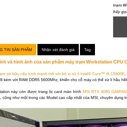
trạm W
hãy gọ
G TIN SẢN PHẨM
Nhận xét đánh giá
Tag
tính và hình ảnh của sản phẩm máy trạm Workstation CPU
ạm sở hữu cấu hình mạnh mẽ với bộ vi xử lí Intel® Core™ i9-13900K
,
đi kèm với RAM DDR5 5600Mhz, khiến cho cỗ máy có thể xử lí hầu hết 
tation này còn được trang bị card màn hình
MSI RTX 4080 GAMING
 cũng như một trong các Model cao cấp nhất của MSI, chuyên dụng tron