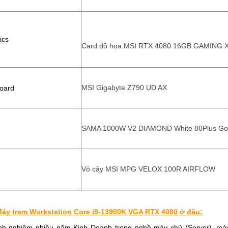
ics
Card đồ họa MSI RTX 4080 16GB GAMING 
MSI Gigabyte Z790 UD AX
oard
SAMA 1000W V2 DIAMOND White 80Plus Go
Vỏ cây MSI MPG VELOX 100R AIRFLOW
áy trạm Workstation Core i9-13900K VGA RTX 4080 ở đâu:
inh nghiệm nhiều năm Kinh Doanh trong nghề máy chủ (Server), máy t