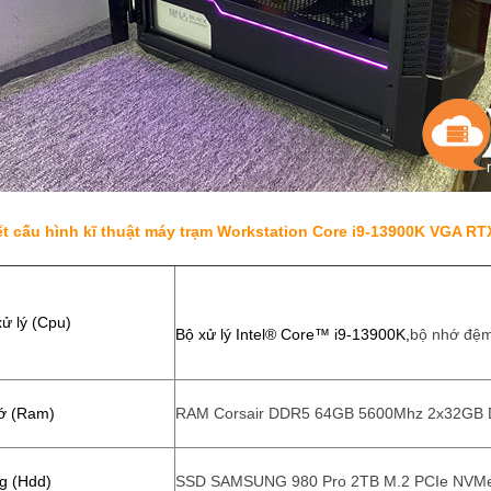
iết cấu hình kĩ thuật máy trạm Workstation Core i9-13900K VGA R
xử lý (Cpu)
Bộ xử lý Intel® Core™ i9-13900K,
bộ nhớ đệm
hớ (Ram)
RAM Corsair DDR5 64GB 5600Mhz 2x32GB
g (Hdd)
SSD SAMSUNG 980 Pro 2TB M.2 PCIe NVM