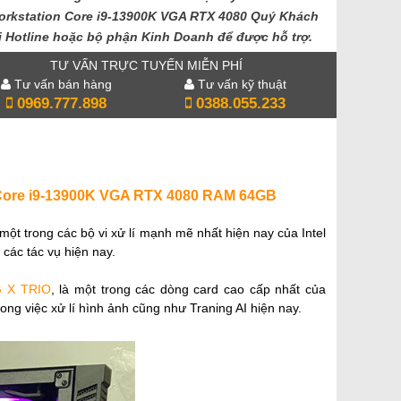
orkstation Core i9-13900K VGA RTX 4080 Quý Khách
i Hotline hoặc bộ phận Kinh Doanh để được hỗ trợ.
TƯ VẤN TRỰC TUYẾN MIỄN PHÍ
Tư vấn bán hàng
Tư vấn kỹ thuật
0969.777.898
0388.055.233
 Core i9-13900K VGA RTX 4080 RAM 64GB
 một trong các bộ vi xử lí mạnh mẽ nhất hiện nay của Intel
các tác vụ hiện nay.
 X TRIO
, là một trong các dòng card cao cấp nhất của
g việc xử lí hình ảnh cũng như Traning AI hiện nay.