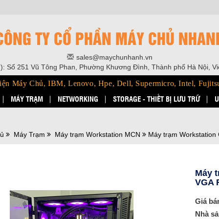
CÔNG TY CỔ PHẦN MÁY CHỦ NHAN
sales@maychunhanh.vn
): Số 251 Vũ Tông Phan, Phường Khương Đình, Thành phố Hà Nội, V
iện Máy Chủ, IBM, Lenovo, Hpe, Dell, Supermicro, Intel, Fujits
MÁY TRẠM
NETWORKING
STORAGE - THIẾT BỊ LƯU TRỮ
U
hủ
Máy Trạm
Máy trạm Workstation MCN
Máy trạm Workstatio
Máy t
VGA 
Giá bá
Nhà sả