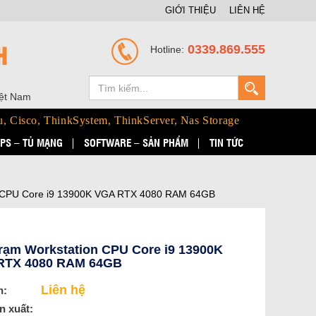
GIỚI THIỆU
LIÊN HỆ
H
0339.869.555
Hotline:
iệt Nam
u, Cisco, ThinkSystem, ThinkServer, Nas Storage
PS – TỦ MẠNG
SOFTWARE – SẢN PHẨM
TIN TỨC
n CPU Core i9 13900K VGA RTX 4080 RAM 64GB
rạm Workstation CPU Core i9 13900K
RTX 4080 RAM 64GB
Liên hệ
n:
n xuất: