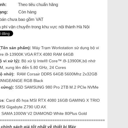
nh:
Theo tiêu chuẩn hãng
ạng:
Còn hàng
á bán chưa bao gồm VAT
 phí vận chuyển trong khu vực nội thành Hà Nội
(Tên sản phẩm):
Máy Trạm
Workstation sử dụng bộ vi
Core i9-13900K VGA RTX 4080 RAM 64GB
 vi xử lý):
Bộ xử lý Intel® Core™ i9-13900K,bộ nhớ
, xung lên đến 5.80 GHz, 24 Cores
ộ nhớ):
RAM Corsair DDR5 64GB 5600Mhz 2x32GB
VANGEANGE RGB Black
 cứng):
SSD SAMSUNG 980 Pro 2TB M.2 PCIe NVMe
cs
:
Card đồ họa MSI RTX 4080 16GB GAMING X TRIO
MSI Gigabyte Z790 UD AX
: SAMA 1000W V2 DIAMOND White 80Plus Gold
==============================================
 chính sách giá tốt nhất về thiết bị Máy