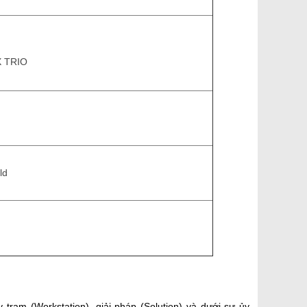
X TRIO
ld
rạm (Workstation), giải pháp (Solution) và dưới sự ủy