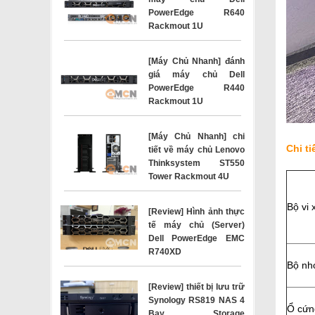
PowerEdge R640
Rackmout 1U
[Máy Chủ Nhanh] đánh
giá máy chủ Dell
PowerEdge R440
Rackmout 1U
[Máy Chủ Nhanh] chi
Chi t
tiết về máy chủ Lenovo
Thinksystem ST550
Tower Rackmout 4U
Bộ vi 
[Review] Hình ảnh thực
tế máy chủ (Server)
Dell PowerEdge EMC
R740XD
Bộ n
[Review] thiết bị lưu trữ
Synology RS819 NAS 4
Ổ cứn
Bay Storage