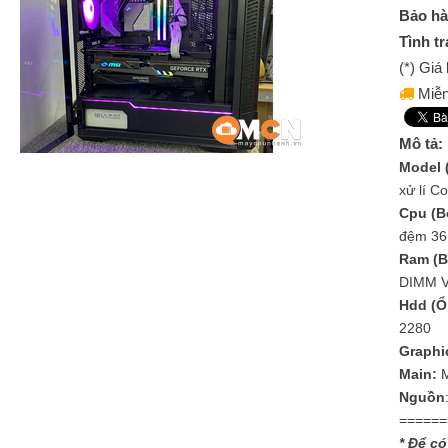
Bảo hà
Tình tr
(*) Gi
Miễn
Mô tả:
Model 
xử lí 
Cpu (Bộ
đệm 36M
Ram (B
DIMM 
Hdd (Ổ
2280
Graphi
Main:
Nguồn
======
* Để có