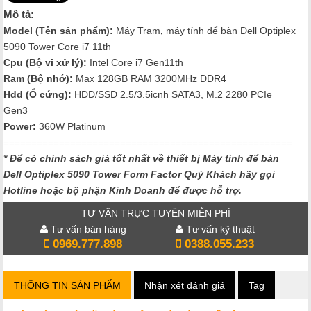
Mô tả:
Model (Tên sản phẩm):
Máy Trạm
,
máy tính để bàn Dell Optiplex
5090 Tower Core i7 11th
Cpu (Bộ vi xử lý):
Intel Core i7 Gen11th
Ram (Bộ nhớ):
Max 128GB RAM 3200MHz DDR4
Hdd (Ổ cứng):
HDD/SSD 2.5/3.5icnh SATA3, M.2 2280 PCIe
Gen3
Power:
360W Platinum
====================================================
* Để có chính sách giá tốt nhất về thiết bị Máy tính để bàn
Dell Optiplex 5090 Tower Form Factor
Quý Khách hãy gọi
Hotline hoặc bộ phận Kinh Doanh để được hỗ trợ.
TƯ VẤN TRỰC TUYẾN MIỄN PHÍ
Tư vấn bán hàng
Tư vấn kỹ thuật
0969.777.898
0388.055.233
THÔNG TIN SẢN PHẨM
Nhận xét đánh giá
Tag