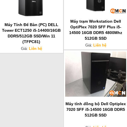
Máy trạm Workstation Dell
Máy Tính Để Bàn (PC) DELL
OptiPlex 7020 SFF Plus i5-
Tower ECT1250 i5-14400/16GB
14500 16GB DDR5 4800Mhz
DDR5/512GB SSD/Win 11
512GB SSD
(TFPC81)
Giá:
Liên hệ
Giá:
Liên hệ
Máy tính đồng bộ Dell Optiplex
7020 SFF i5-14500 16GB DDR5
512GB SSD