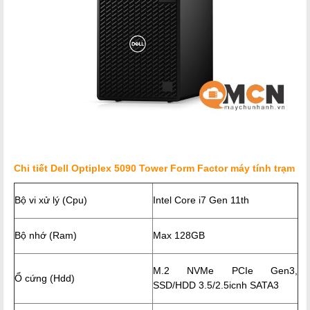
Chi tiết
Dell Optiplex 5090 Tower Form Factor máy tính trạm
Bộ vi xử lý (Cpu)
Intel Core i7 Gen 11th
Bộ nhớ (Ram)
Max 128GB
M.2 NVMe PCIe Gen3,
Ổ cứng (Hdd)
SSD/HDD 3.5/2.5icnh SATA3