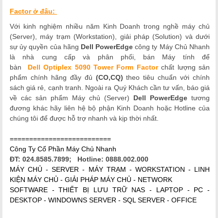
Factor
ở đâu:
Với kinh nghiệm nhiều năm Kinh Doanh trong nghề máy chủ
(Server), máy trạm (Workstation), giải pháp (Solution) và dưới
sự ủy quyền của hãng
Dell PowerEdge
công ty Máy Chủ Nhanh
là nhà cung cấp và phân phối, bán Máy tính để
bàn
Dell Optiplex 5090 Tower Form Factor
chất lượng
sản
phẩm chính hãng đầy đủ
(CO,CQ)
theo tiêu chuẩn với chính
sách giá rẻ, cạnh tranh. Ngoài ra Quý Khách cần tư vấn, báo giá
về các sản phẩm Máy chủ (Server)
Dell
PowerEdge
tương
đương khác hãy liên hệ bộ phận Kinh Doanh hoặc Hotline của
chúng tôi để được hỗ trợ nhanh và kịp thời nhất.
==========================
Công Ty Cổ Phần Máy Chủ Nhanh
ĐT: 024.8585.7899; Hotline: 0888.002.000
MÁY CHỦ - SERVER - MÁY TRẠM - WORKSTATION - LINH
KIỆN MÁY CHỦ - GIẢI PHÁP MÁY CHỦ - NETWORK
SOFTWARE - THIẾT BỊ LƯU TRỮ NAS - LAPTOP - PC -
DESKTOP - WINDOWNS SERVER - SQL SERVER - OFFICE