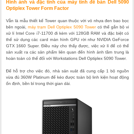
Hình ảnh và đặc tính của máy tính để bàn Dell 5090
Optiplex Tower Form Factor
Vẫn là mẫu thiết kế Tower quan thuộc với vỏ nhựa đen bao bọc
bên ngoài,
máy trạm Dell Optiplex 5090 Tower
có thể gắn bộ vi
xử lí Intel Core i7-11700 đi kèm với 128GB RAM và đặc biệt có
thể sử dụng các card màn hình GPU rời như NVIDIA GeForce
GTX 1660 Super. Điều này cho thấy được, việc xử lí để có thể
sản xuất ra các sản phẩm liên quan đến hình ảnh tầm trung là
hoàn toàn có thể đối với Workstations Dell Optiplex 5090 Tower.
Để hỗ trợ cho việc đó, nhà sản xuât đã cung cấp 1 bộ nguồn
vừa đủ 360W Platinum để kéo được toàn bộ linh kiện hoạt động
ổn định, bền bỉ trong thời gian dài.