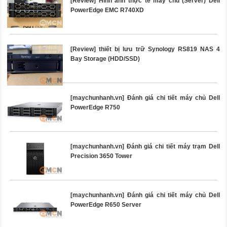
[Review] Hình ảnh thực tế máy chủ (Server) Dell
PowerEdge EMC R740XD
[Review] thiết bị lưu trữ Synology RS819 NAS 4
Bay Storage (HDD/SSD)
[maychunhanh.vn] Đánh giá chi tiết máy chủ Dell
PowerEdge R750
[maychunhanh.vn] Đánh giá chi tiết máy trạm Dell
Precision 3650 Tower
[maychunhanh.vn] Đánh giá chi tiết máy chủ Dell
PowerEdge R650 Server