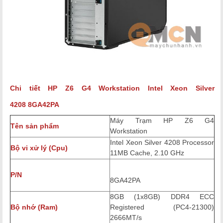
Chi tiết
HP Z6 G4 Workstation Intel Xeon Silver
4208
8GA42PA
Máy Trạm HP Z6 G4
Tên sản phẩm
Workstation
Intel Xeon Silver 4208 Processor
Bộ vi xử lý (Cpu)
11MB Cache, 2.10 GHz
P/N
8GA42PA
8GB (1x8GB) DDR4 ECC
Bộ nhớ (Ram)
Registered (PC4-21300)
2666MT/s