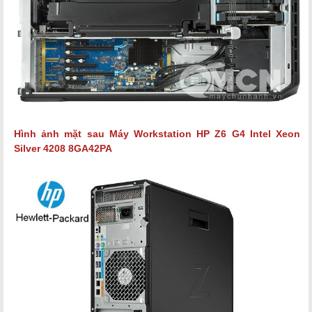
Hình ảnh mặt sau Máy
Workstation HP Z6 G4 Intel Xeon
Silver 4208
8GA42PA