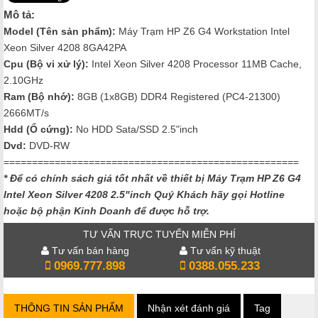
Mô tả:
Model (Tên sản phẩm):
Máy Trạm
HP Z6 G4 Workstation Intel
Xeon Silver 4208 8GA42PA
Cpu (Bộ vi xử lý):
Intel Xeon Silver 4208 Processor 11MB Cache,
2.10GHz
Ram (Bộ nhớ):
8GB (1x8GB) DDR4 Registered (PC4-21300)
2666MT/s
Hdd (Ổ cứng):
No HDD Sata/SSD 2.5"inch
Dvd:
DVD-RW
====================================================
* Để có chính sách giá tốt nhất về thiết bị Máy Trạm HP Z6 G4
Intel Xeon Silver 4208
2.5"inch Quý Khách hãy gọi Hotline
hoặc bộ phận Kinh Doanh để được hỗ trợ.
TƯ VẤN TRỰC TUYẾN MIỄN PHÍ
Tư vấn bán hàng
Tư vấn kỹ thuật
0969.777.898
0388.055.233
THÔNG TIN SẢN PHẨM
Nhận xét đánh giá
Tag