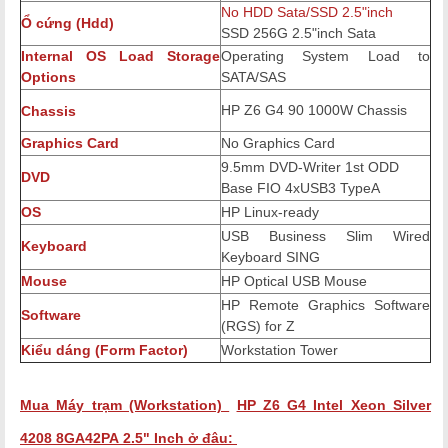
No HDD Sata/SSD 2.5"inch
Ổ cứng (Hdd)
SSD 256G 2.5"inch Sata
Internal OS Load Storage
Operating System Load to
Options
SATA/SAS
HP Z6 G4 90 1000W Chassis
Chassis
Graphics Card
No Graphics Card
9.5mm DVD-Writer 1st ODD
DVD
Base FIO 4xUSB3 TypeA
OS
HP Linux-ready
USB Business Slim Wired
Keyboard
Keyboard SING
Mouse
HP Optical USB Mouse
HP Remote Graphics Software
Software
(RGS) for Z
Kiểu dáng (Form Factor)
Workstation Tower
Mua Máy trạm (Workstation)
HP Z6 G4 Intel Xeon Silver
4208
8GA42PA
2.5" Inch
ở đâu: