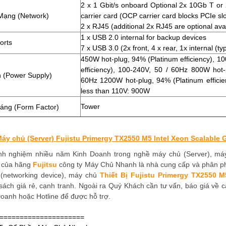
2 x 1 Gbit/s onboard Optional 2x 10Gb T o
Mạng (Network)
carrier card (OCP carrier card blocks PCIe slo
2 x RJ45 (additional 2x RJ45 are optional ava
1 x USB 2.0 internal for backup devices
orts
7 x USB 3.0 (2x front, 4 x rear, 1x internal (ty
450W hot-plug, 94% (Platinum efficiency), 1
efficiency), 100-240V, 50 / 60Hz 800W hot-
 (Power Supply)
60Hz 1200W hot-plug, 94% (Platinum effici
less than 110V: 900W
Tower
dáng (Form Factor)
áy chủ (Server) Fujistu Primergy TX2550 M5 Intel Xeon Scalable 
inh nghiệm nhiều năm Kinh Doanh trong nghề máy chủ (Server), máy t
 của hãng
Fujitsu
công ty Máy Chủ Nhanh là nhà cung cấp và phân phối
(networking device), máy chủ
Thiết Bị
Fujistu Primergy TX2550 M
sách giá rẻ, cạnh tranh. Ngoài ra Quý Khách cần tư vấn, báo giá về
oanh hoặc Hotline để được hỗ trợ.
=====================