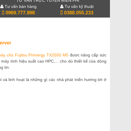
TƯ VẤN TRỰC TUYẾN MIỄN PHÍ
Tư vấn bán hàng
Tư vấn kỹ thuật
0969.777.898
0388.055.233
erver
áy chủ Fujitsu Primergy TX2550 M5
được nâng cấp sức
máy tính hiệu suất cao HPC,... cho dù thiết kế của dòng
g tin.
 và linh hoạt là những gì các nhà phát triển hướng tới ở