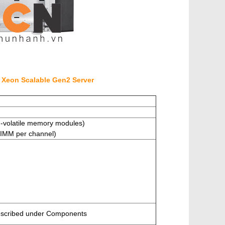
l Xeon Scalable Gen2 Server
-volatile memory modules)
DIMM per channel)
 described under Components