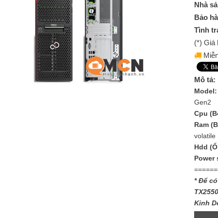
Nhà sả
Bảo hà
Tình tr
(*) Gi
Miễn
Mô tả:
Model
Gen2
Cpu (Bộ
Ram (B
volatil
Hdd (Ổ
Power 
======
* Để có
TX2550
Kinh D