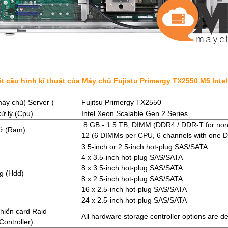
iết cấu hình kĩ thuật của Máy chủ Fujistu Primergy TX2550 M5 Inte
áy chủ( Server )
Fujitsu Primergy TX2550
xử lý (Cpu)
Intel Xeon Scalable Gen 2 Series
8 GB - 1.5 TB, DIMM (DDR4 / DDR-T for non
ớ (Ram)
12 (6 DIMMs per CPU, 6 channels with one 
3.5-inch or 2.5-inch hot-plug SAS/SATA
4 x 3.5-inch hot-plug SAS/SATA
8 x 3.5-inch hot-plug SAS/SATA
g (Hdd)
8 x 2.5-inch hot-plug SAS/SATA
16 x 2.5-inch hot-plug SAS/SATA
24 x 2.5-inch hot-plug SAS/SATA
khiển card Raid
All hardware storage controller options are
Controller)