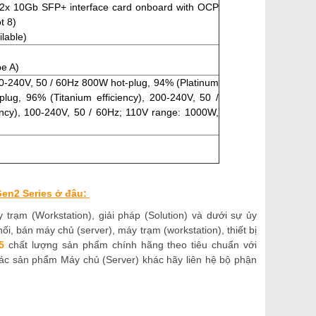
r 2x 10Gb SFP+ interface card onboard with OCP
t 8)
ilable)
pe A)
00-240V, 50 / 60Hz 800W hot-plug, 94% (Platinum
plug, 96% (Titanium efficiency), 200-240V, 50 /
ency), 100-240V, 50 / 60Hz; 110V range: 1000W,
Gen2 Series ở đâu:
rạm (Workstation), giải pháp (Solution) và dưới sự ủy
, bán máy chủ (server), máy trạm (workstation), thiết bị
5
chất lượng sản phẩm chính hãng theo tiêu chuẩn với
 các sản phẩm Máy chủ (Server) khác hãy liên hệ bộ phận