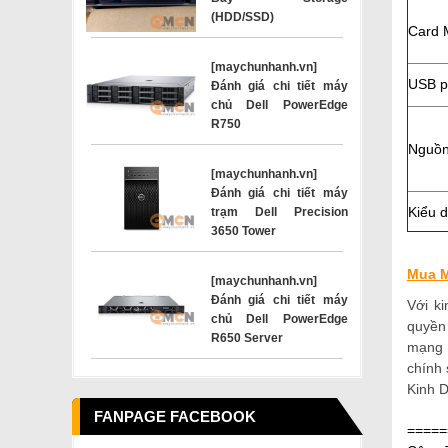
(HDD/SSD)
Card 
[maychunhanh.vn]
USB p
Đánh giá chi tiết máy
chủ Dell PowerEdge
R750
Nguồn
[maychunhanh.vn]
Đánh giá chi tiết máy
Kiểu 
trạm Dell Precision
3650 Tower
Mua M
[maychunhanh.vn]
Đánh giá chi tiết máy
Với k
chủ Dell PowerEdge
quyền
R650 Server
mạng 
chính 
Kinh D
FANPAGE FACEBOOK
=====