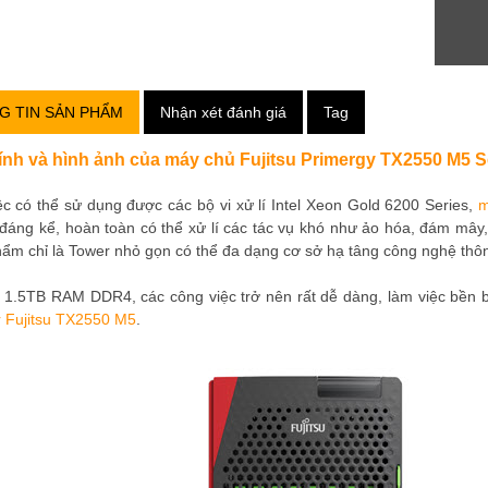
G TIN SẢN PHẨM
Nhận xét đánh giá
Tag
ính và hình ảnh của máy chủ Fujitsu Primergy TX2550 M5 S
ệc có thể sử dụng được các bộ vi xử lí Intel Xeon Gold 6200 Series,
m
áng kể, hoàn toàn có thể xử lí các tác vụ khó như ảo hóa, đám mây, 
ẩm chỉ là Tower nhỏ gọn có thể đa dạng cơ sở hạ tâng công nghệ thôn
 1.5TB RAM DDR4, các công việc trở nên rất dễ dàng, làm việc bền bỉ
r Fujitsu TX2550 M5
.