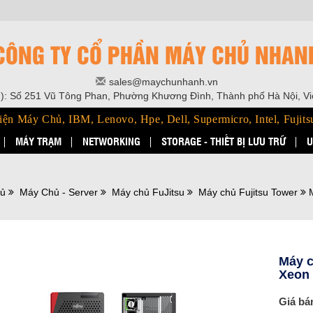
CÔNG TY CỔ PHẦN MÁY CHỦ NHAN
sales@maychunhanh.vn
): Số 251 Vũ Tông Phan, Phường Khương Đình, Thành phố Hà Nội, V
iện Máy Chủ, IBM, Lenovo, Hpe, Dell, Supermicro, Intel, Fujits
MÁY TRẠM
NETWORKING
STORAGE - THIẾT BỊ LƯU TRỮ
U
hủ
Máy Chủ - Server
Máy chủ FuJitsu
Máy chủ Fujitsu Tower
Máy c
Xeon 
Giá bá