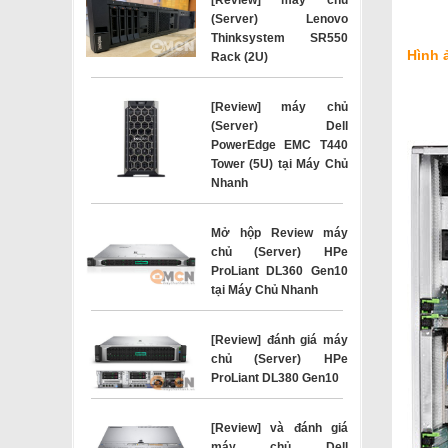
(Server) Lenovo
Thinksystem SR550
Hình 
Rack (2U)
[Review] máy chủ
(Server) Dell
PowerEdge EMC T440
Tower (5U) tại Máy Chủ
Nhanh
Mở hộp Review máy
chủ (Server) HPe
ProLiant DL360 Gen10
tại Máy Chủ Nhanh
[Review] đánh giá máy
chủ (Server) HPe
ProLiant DL380 Gen10
[Review] và đánh giá
máy chủ Dell