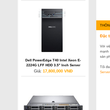
THÔN
Đặc t
Với vi
mạnh đ
sản ph
Dell PowerEdge T40 Intel Xeon E-
2224G LFF HDD 3.5" Inch Server
Tối đa
Giá:
17,800,000 VNĐ
Serve