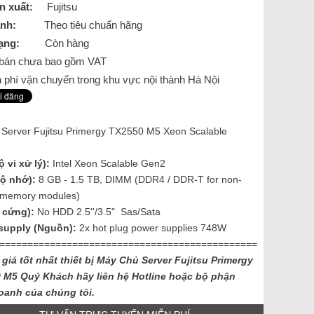
n xuất:
Fujitsu
nh:
Theo tiêu chuẩn hãng
ạng:
Còn hàng
á bán chưa bao gồm VAT
 phí vận chuyển trong khu vực nội thành Hà Nội
:
Server
Fujitsu Primergy TX2550 M5 Xeon Scalable
 vi xử lý):
Intel Xeon Scalable Gen2
ộ nhớ):
8 GB - 1.5 TB, DIMM (DDR4 / DDR-T for non-
e memory modules)
 cứng):
No HDD 2.5''/3.5"
Sas/Sata
supply (Nguồn):
2x hot plug power supplies 748W
==============================================
 giá tốt nhất thiết bị Máy Chủ Server Fujitsu Primergy
 M5 Quý Khách hãy liên hệ Hotline hoặc bộ phận
oanh của chúng tôi.