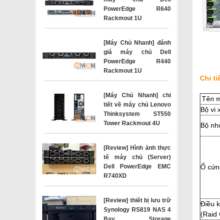
PowerEdge R640
Rackmout 1U
[Máy Chủ Nhanh] đánh
giá máy chủ Dell
PowerEdge R440
Rackmout 1U
Chi t
[Máy Chủ Nhanh] chi
Tên m
tiết về máy chủ Lenovo
Bộ vi 
Thinksystem ST550
Tower Rackmout 4U
Bộ nh
[Review] Hình ảnh thực
tế máy chủ (Server)
Dell PowerEdge EMC
Ổ cứn
R740XD
[Review] thiết bị lưu trữ
Điều 
Synology RS819 NAS 4
(Raid 
Bay Storage