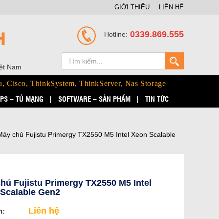
GIỚI THIỆU
LIÊN HỆ
H
0339.869.555
Hotline:
iệt Nam
u, Cisco, ThinkSystem, ThinkServer, Nas Storage
PS – TỦ MẠNG
SOFTWARE – SẢN PHẨM
TIN TỨC
Máy chủ Fujistu Primergy TX2550 M5 Intel Xeon Scalable
hủ Fujistu Primergy TX2550 M5 Intel
Scalable Gen2
Liên hệ
n: