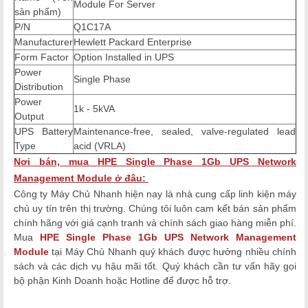
Module For Server
sản phẩm)
P/N
Q1C17A
Manufacturer
Hewlett Packard Enterprise
Form Factor
Option Installed in UPS
Power
Single Phase
Distribution
Power
1k - 5kVA
Output
UPS Battery
Maintenance-free, sealed, valve-regulated lead
Type
acid (VRLA)
Nơi bán, mua
HPE Single Phase 1Gb UPS Network
Management Module
ở đâu:
Công ty Máy Chủ Nhanh hiện nay là nhà cung cấp linh kiện máy
chủ uy tín trên thị trường. Chúng tôi luôn cam kết bán sản phẩm
chính hãng với giá cạnh tranh và chính sách giao hàng miễn phí.
Mua
HPE Single Phase 1Gb UPS Network Management
Module
tại Máy Chủ Nhanh quý khách được hưởng nhiều chính
sách và các dịch vụ hậu mãi tốt. Quý khách cần tư vấn hãy gọi
bộ phận Kinh Doanh hoặc Hotline để được hỗ trợ.