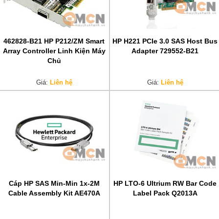
462828-B21 HP P212/ZM Smart
HP H221 PCIe 3.0 SAS Host Bus
Array Controller Linh Kiện Máy
Adapter 729552-B21
Chủ
Giá:
Liên hệ
Giá:
Liên hệ
Cáp HP SAS Min-Min 1x-2M
HP LTO-6 Ultrium RW Bar Code
Cable Assembly Kit AE470A
Label Pack Q2013A