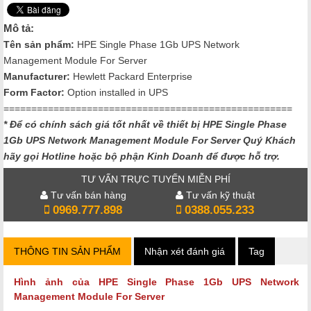
Mô tả:
Tên sản phẩm:
HPE Single Phase 1Gb UPS Network
Management Module For Server
Manufacturer:
Hewlett Packard Enterprise
Form Factor:
Option installed in UPS
====================================================
* Để có chính sách giá tốt nhất về thiết bị HPE Single Phase
1Gb UPS Network Management Module For Server
Quý Khách
hãy gọi Hotline hoặc bộ phận Kinh Doanh để được hỗ trợ.
TƯ VẤN TRỰC TUYẾN MIỄN PHÍ
Tư vấn bán hàng
Tư vấn kỹ thuật
0969.777.898
0388.055.233
THÔNG TIN SẢN PHẨM
Nhận xét đánh giá
Tag
Hình ảnh của
HPE Single Phase 1Gb UPS Network
Management Module For Server