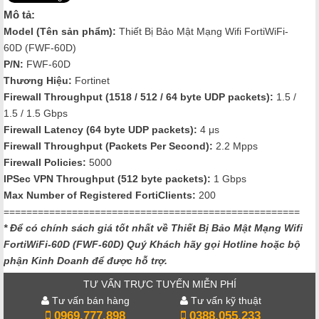
Mô tả:
Model (Tên sản phẩm):
Thiết Bị Bảo Mật Mạng Wifi FortiWiFi-
60D (FWF-60D)
P/N:
FWF-60D
Thương Hiệu:
Fortinet
Firewall Throughput (1518 / 512 / 64 byte UDP packets)
:
1.5 /
1.5 / 1.5 Gbps
Firewall Latency (64 byte UDP packets)
:
4 μs
Firewall Throughput (Packets Per Second)
:
2.2 Mpps
Firewall Policies
:
5000
IPSec VPN Throughput (512 byte packets)
:
1 Gbps
Max Number of Registered FortiClients
:
200
====================================================
* Để có chính sách giá tốt nhất về Thiết Bị Bảo Mật Mạng Wifi
FortiWiFi-60D (FWF-60D)
Quý Khách hãy gọi Hotline hoặc bộ
phận Kinh Doanh để được hỗ trợ.
TƯ VẤN TRỰC TUYẾN MIỄN PHÍ
Tư vấn bán hàng
Tư vấn kỹ thuật
0969.777.898
0388.055.233