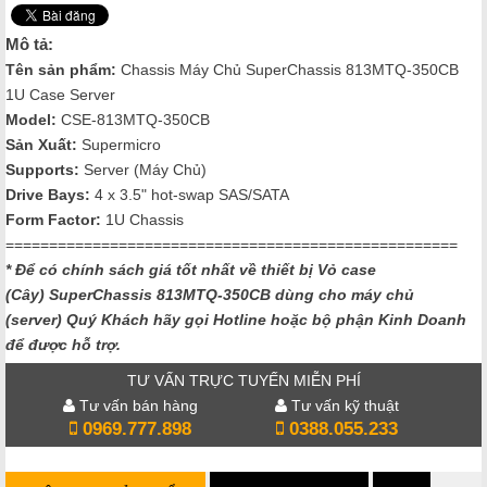
Mô tả:
Tên sản phẩm:
Chassis Máy Chủ SuperChassis 813MTQ-350CB
1U Case Server
Model:
CSE-813MTQ-350CB
Sản Xuất:
Supermicro
Supports:
Server (Máy Chủ)
Drive Bays:
4 x 3.5" hot-swap SAS/SATA
Form Factor:
1U Chassis
====================================================
* Để có chính sách giá tốt nhất về thiết bị Vỏ case
(Cây) SuperChassis 813MTQ-350CB dùng cho máy chủ
(server) Quý Khách hãy gọi Hotline hoặc bộ phận Kinh Doanh
để được hỗ trợ.
TƯ VẤN TRỰC TUYẾN MIỄN PHÍ
Tư vấn bán hàng
Tư vấn kỹ thuật
0969.777.898
0388.055.233