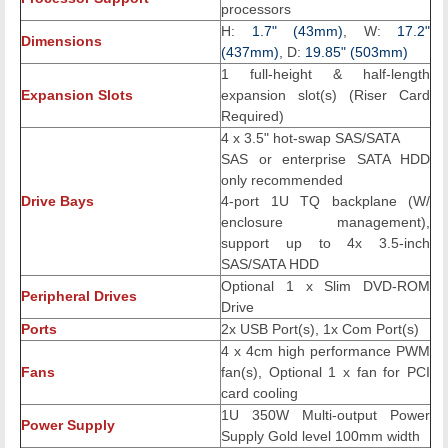
processors
H:
1.7" (43mm)
, W:
17.2"
Dimensions
(437mm)
, D:
19.85" (503mm)
1 full-height & half-length
Expansion Slots
expansion slot(s) (Riser Card
Required)
4 x 3.5" hot-swap SAS/SATA
SAS or enterprise SATA HDD
only recommended
Drive Bays
4-port 1U TQ backplane (W/
enclosure management),
support up to 4x 3.5-inch
SAS/SATA HDD
Optional 1 x Slim DVD-ROM
Peripheral Drives
Drive
Ports
2x USB Port(s), 1x Com Port(s)
4 x 4cm high performance PWM
Fans
fan(s), Optional 1 x fan for PCI
card cooling
1U 350W Multi-output Power
Power Supply
Supply Gold level 100mm width