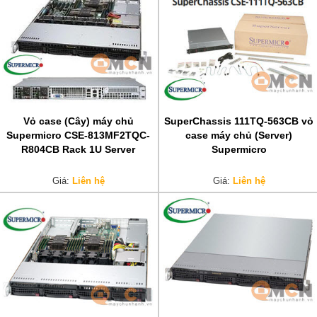
Vỏ case (Cây) máy chủ
SuperChassis 111TQ-563CB vỏ
Supermicro CSE-813MF2TQC-
case máy chủ (Server)
R804CB Rack 1U Server
Supermicro
Giá:
Liên hệ
Giá:
Liên hệ