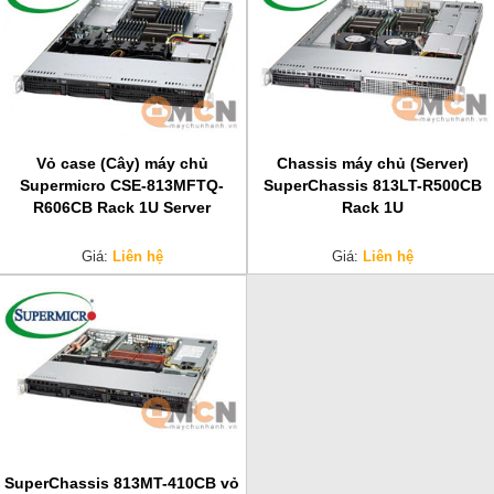
Vỏ case (Cây) máy chủ
Chassis máy chủ (Server)
Supermicro CSE-813MFTQ-
SuperChassis 813LT-R500CB
R606CB Rack 1U Server
Rack 1U
Giá:
Liên hệ
Giá:
Liên hệ
SuperChassis 813MT-410CB vỏ