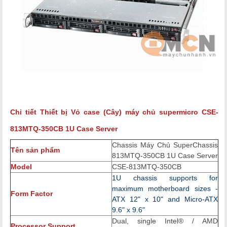
Chi tiết Thiết bị
Vỏ case (Cây) máy chủ supermicro CSE-
813MTQ-350CB
1U Case Server
Chassis Máy Chủ SuperChassis
Tên sản phẩm
813MTQ-350CB 1U Case Server
Model
CSE-813MTQ-350CB
1U chassis supports for
maximum motherboard sizes -
Form Factor
ATX 12" x 10" and Micro-ATX
9.6" x 9.6"
Dual, single Intel® / AMD
Processor Support