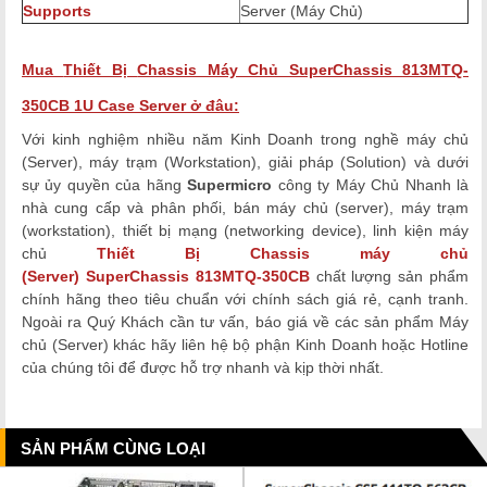
Supports
Server (Máy Chủ)
Mua
Thiết Bị
Chassis Máy Chủ SuperChassis
813MTQ-
350CB
1U Case Server
ở đâu:
Với kinh nghiệm nhiều năm Kinh Doanh trong nghề máy chủ
(Server), máy trạm (Workstation), giải pháp (Solution) và dưới
sự ủy quyền của hãng
Supermicro
công ty Máy Chủ Nhanh là
nhà cung cấp và phân phối, bán máy chủ (server), máy trạm
(workstation), thiết bị mạng (networking device), linh kiện máy
chủ
Thiết Bị Chassis máy chủ
(Server)
SuperChassis
813MTQ-350CB
chất lượng
sản phẩm
chính hãng theo tiêu chuẩn với chính sách giá rẻ, cạnh tranh.
Ngoài ra Quý Khách cần tư vấn, báo giá về các sản phẩm Máy
chủ (Server)
khác hãy liên hệ bộ phận Kinh Doanh hoặc Hotline
của chúng tôi để được hỗ trợ nhanh và kịp thời nhất.
SẢN PHẨM CÙNG LOẠI