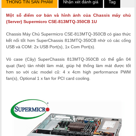
THÔNG TIN SẢN PHẨM
Nhận xét đánh giá
Tag
Một số điểm cơ bản và hình ảnh của
Chassis máy chủ
(Server) Supermicro CSE-813MTQ-350CB 1U
Chassis Máy Chủ Supermicro CSE-813MTQ-350CB có giao thức
kết nối tốt hơn SuperChassis 813MTQ-350CB nhờ có các cổng
USB và COM:
2x USB Port(s), 1x Com Port(s).
Vỏ case (Cây) SuperChassis
813MTQ-350CB
có thể gắn 04
quạt (fan) tản nhiệt làm mát, giúp hệ thống làm mát được tốt
hơn so với các model cũ:
4 x 4cm high performance PWM
fan(s),
Optional 1 x fan for PCI card cooling.