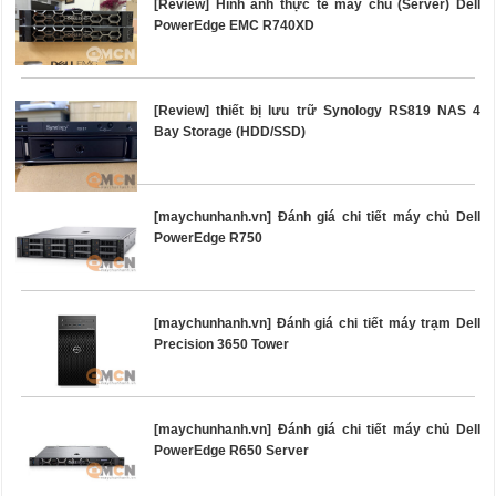
[Review] Hình ảnh thực tế máy chủ (Server) Dell
PowerEdge EMC R740XD
[Review] thiết bị lưu trữ Synology RS819 NAS 4
Bay Storage (HDD/SSD)
[maychunhanh.vn] Đánh giá chi tiết máy chủ Dell
PowerEdge R750
[maychunhanh.vn] Đánh giá chi tiết máy trạm Dell
Precision 3650 Tower
[maychunhanh.vn] Đánh giá chi tiết máy chủ Dell
PowerEdge R650 Server