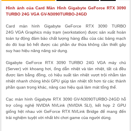
Hình ảnh của Card Màn Hình
Gigabyte GeForce RTX 3090
TURBO 24G VGA GV-N3090TURBO-24GD
Card màn hình Gigabyte GeForce RTX 3090 TURBO
24G VGA
Graphics máy trạm (workstation) được sản xuất hoàn
toàn tự động đảm bảo chất lượng hàng đầu của các bảng mạch
do đó loại bỏ hết được các phần dư thừa không cần thiết gây
suy hao hiệu năng năng sử dụng.
Gigabyte GeForce RTX 3090 TURBO 24G VGA
máy chủ
(Server) với khoang hơi, ống dẫn nhiệt và tản nhiệt, tất cả đều
được làm bằng đồng, có hiệu suất tản nhiệt vượt trội nhằm tản
nhiệt nhanh chóng khỏi GPU giúp tản nhiệt tốt hơn từ các thành
phần quan trọng khác, nâng cao hiệu quả làm mát tổng thể.
Cạc màn hình
Gigabyte
RTX 3090 GV-N3090TURBO-24GD
hỗ
trợ công nghệ NVIDIA NVLink (NVIDIA SLI), kết hợp 2 GPU
giống hệt nhau với GeForce RTX NVLink Bridge để mang đến
trải nghiệm tuyệt vời nhất khi chơi game của người dùng.