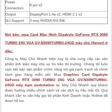
Power
8‎ pin x2
Connectors
Output
DisplayPort 1.4a x2; HDMI 2.1 x2
SLI Support
2‎‎-way NVIDIA NVLINK
Nơi bán, mua
Card Màn Hình
Gigabyte GeForce RTX 3090
TURBO 24G VGA GV-N3090TURBO-24GD
máy chủ (Server)
ở
đâu:
Công ty Máy Chủ Nhanh hiện nay là nhà cung cấp các sản
phẩm linh kiện máy chủ uy tín trên thị trường. Chúng tôi luôn
cam kết bán sản phẩm chính hãng với giá cạnh tranh và chính
sách giao hàng miễn phí. Mua
Graphics Card
Gigabyte
GeForce RTX 3090 TURBO 24G VGA GV-N3090TURBO-
24GD
máy trạm workstation
tại Máy Chủ Nhanh quý khách
được hưởng nhiều chính sách và các dịch vụ hậu mãi tốt. Quý
khách cần tư vấn hãy gọi bộ phận Kinh Doanh hoặc Hotline để
được hỗ trợ.