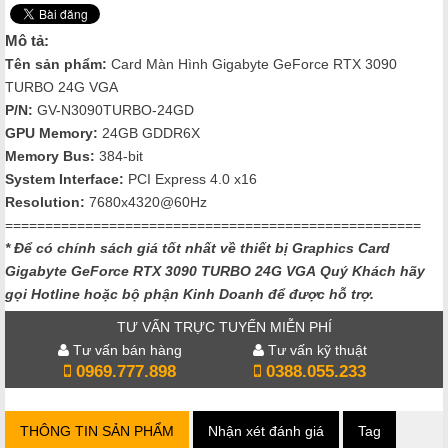
Mô tả:
Tên sản phẩm:
Card Màn Hình Gigabyte GeForce RTX 3090
TURBO 24G VGA
P/N:
GV-N3090TURBO-24GD
GPU Memory:
24GB GDDR6X
Memory Bus:
384-bit
System Interface:
PCI Express 4.0 x16
Resolution:
7‎680x4320@60Hz
====================================================
* Để có chính sách giá tốt nhất về thiết bị Graphics Card
Gigabyte GeForce RTX 3090 TURBO 24G VGA
Quý Khách hãy
gọi Hotline hoặc bộ phận Kinh Doanh để được hỗ trợ.
TƯ VẤN TRỰC TUYẾN MIỄN PHÍ
Tư vấn bán hàng
Tư vấn kỹ thuật
0969.777.898
0388.055.233
THÔNG TIN SẢN PHẨM
Nhận xét đánh giá
Tag