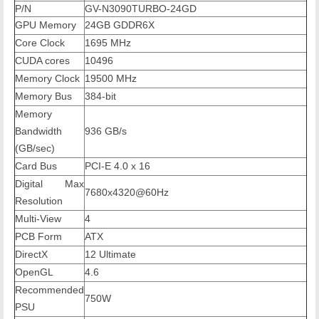
P/N
GV-N3090TURBO-24GD
GPU Memory
24GB GDDR6X
Core Clock
1695 MHz
CUDA cores
10496
Memory Clock
19500 MHz
Memory Bus
384-bit
Memory
Bandwidth
9‎36 GB/s
(GB/sec)
Card Bus
PCI-E 4.0 x 16
Digital Max
7‎680x4320@60Hz
Resolution
Multi-View
4
PCB Form
ATX
DirectX
1‎2 Ultimate
OpenGL
4.6
Recommended
750W
PSU