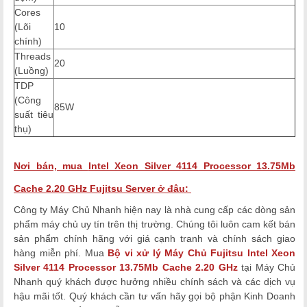
Cores
(Lõi
10
chính)
Threads
20
(Luồng)
TDP
(Công
85W
suất tiêu
thụ)
Nơi bán, mua
Intel Xeon Silver 4114 Processor 13.75Mb
Cache 2.20 GHz
Fujitsu
Serve
r
ở đâu:
Công ty Máy Chủ Nhanh hiện nay là nhà cung cấp các dòng sản
phẩm máy chủ uy tín trên thị trường. Chúng tôi luôn cam kết bán
sản phẩm chính hãng với giá cạnh tranh và chính sách giao
hàng miễn phí. Mua
Bộ vi xử lý Máy Chủ Fujitsu Intel Xeon
Silver 4114 Processor 13.75Mb Cache 2.20 GHz
tại Máy Chủ
Nhanh quý khách được hưởng nhiều chính sách và các dịch vụ
hậu mãi tốt. Quý khách cần tư vấn hãy gọi bộ phận Kinh Doanh