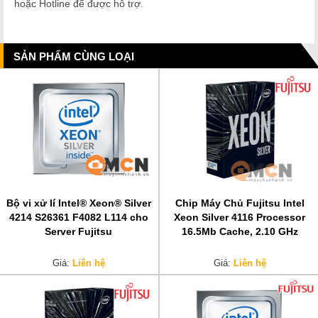
hoặc Hotline để được hỗ trợ.
SẢN PHẨM CÙNG LOẠI
Bộ vi xử lí Intel® Xeon® Silver
Chip Máy Chủ Fujitsu Intel
4214 S26361 F4082 L114 cho
Xeon Silver 4116 Processor
Server Fujitsu
16.5Mb Cache, 2.10 GHz
Giá:
Liên hệ
Giá:
Liên hệ