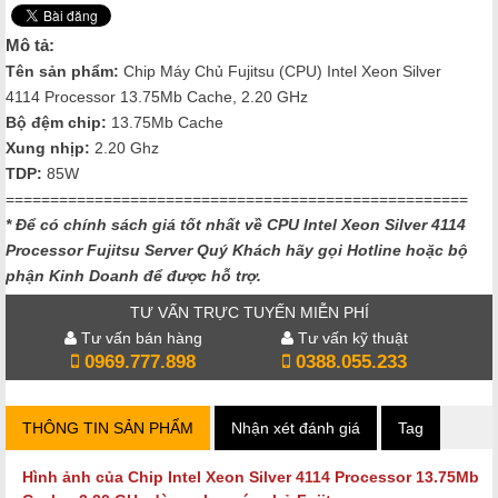
Mô tả:
Tên sản phẩm:
Chip Máy Chủ Fujitsu (CPU) Intel Xeon Silver
4114 Processor 13.75Mb Cache, 2.20 GHz
Bộ đệm chip:
13.75Mb Cache
Xung nhịp:
2.20 Ghz
TDP:
85W
====================================================
* Để có chính sách giá tốt nhất về CPU Intel Xeon Silver 4114
Processor Fujitsu Server Quý Khách hãy gọi Hotline hoặc bộ
phận Kinh Doanh để được hỗ trợ.
TƯ VẤN TRỰC TUYẾN MIỄN PHÍ
Tư vấn bán hàng
Tư vấn kỹ thuật
0969.777.898
0388.055.233
THÔNG TIN SẢN PHẨM
Nhận xét đánh giá
Tag
Hình ảnh của Chip
Intel Xeon Silver 4114 Processor 13.75Mb