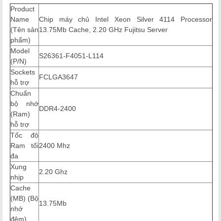
Product
Name
Chip máy chủ Intel Xeon Silver 4114 Processor
(Tên sản
13.75Mb Cache, 2.20 GHz
Fujitsu Server
phẩm)
Model
S26361-F4051-L114
(P/N)
Sockets
FCLGA3647
hỗ trợ
Chuẩn
bộ nhớ
DDR4-2400
(Ram)
hỗ trợ
Tốc độ
Ram tối
2400 Mhz
đa
Xung
2.20 Ghz
nhịp
Cache
(MB) (Bộ
13.75Mb
nhớ
đệm)