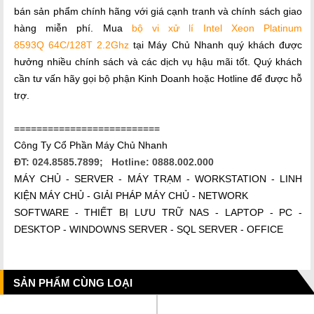
bán sản phẩm chính hãng với giá cạnh tranh và chính sách giao
hàng miễn phí. Mua
bộ vi xử lí Intel Xeon Platinum
8593Q 64C/128T 2.2Ghz
tại Máy Chủ Nhanh quý khách được
hưởng nhiều chính sách và các dịch vụ hậu mãi tốt. Quý khách
cần tư vấn hãy gọi bộ phận Kinh Doanh hoặc Hotline để được hỗ
trợ.
==========================
Công Ty Cổ Phần Máy Chủ Nhanh
ĐT: 024.8585.7899; Hotline: 0888.002.000
MÁY CHỦ - SERVER - MÁY TRẠM - WORKSTATION - LINH
KIỆN MÁY CHỦ - GIẢI PHÁP MÁY CHỦ - NETWORK
SOFTWARE - THIẾT BỊ LƯU TRỮ NAS - LAPTOP - PC -
DESKTOP - WINDOWNS SERVER - SQL SERVER - OFFICE
SẢN PHẨM CÙNG LOẠI