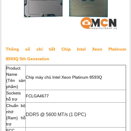
Thông số chi tiết Chip Intel Xeon Platinum
8593Q 5th Generation
Product
Name
Chip máy chủ Intel Xeon Platinum 8593Q
(Tên sản
phẩm)
Sockets
FCLGA4677
hỗ trợ
Chuẩn bộ
nhớ
DDR5 @ 5600 MT/s (1 DPC)
(Ram) hỗ
trợ
ECC