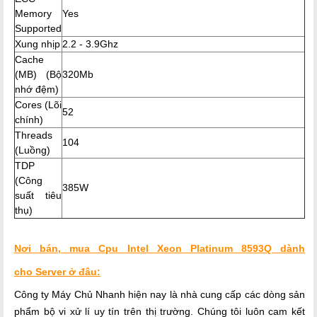
Memory
Yes
Supported
Xung nhịp
2.2 - 3.9Ghz
Cache
(MB) (Bộ
320Mb
nhớ đệm)
Cores (Lõi
52
chính)
Threads
104
(Luồng)
TDP
(Công
385W
suất tiêu
thụ)
Nơi bán, mua Cpu Intel Xeon Platinum 8593Q dành
cho Server ở đâu:
Công ty Máy Chủ Nhanh hiện nay là nhà cung cấp các dòng sản
phẩm b
ộ vi xử lí
uy tín trên thị trường. Chúng tôi luôn cam kết