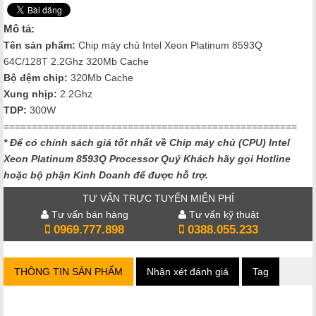
Mô tả:
Tên sản phẩm:
Chip máy chủ Intel Xeon Platinum 8593Q
64C/128T 2.2Ghz 320Mb Cache
Bộ đệm chip:
320Mb Cache
Xung nhịp:
2.2Ghz
TDP:
300W
====================================================
* Để có chính sách giá tốt nhất về Chip máy chủ (CPU) Intel
Xeon Platinum 8593Q Processor Quý Khách hãy gọi Hotline
hoặc bộ phận Kinh Doanh để được hỗ trợ.
TƯ VẤN TRỰC TUYẾN MIỄN PHÍ
Tư vấn bán hàng
Tư vấn kỹ thuật
0969.777.898
0388.055.233
THÔNG TIN SẢN PHẨM
Nhận xét đánh giá
Tag