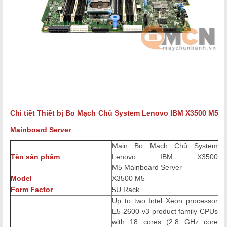
Chi tiết Thiết bị
Bo Mạch Chủ System Lenovo IBM X3500 M5
Mainboard Server
Main Bo Mạch Chủ
System
Tên sản phẩm
Lenovo IBM X3500
M5
Mainboard Server
Model
X3500 M5
Form Factor
5U Rack
Up to two Intel Xeon processor
E5-2600 v3 product family CPUs
with 18 cores (2.8 GHz core