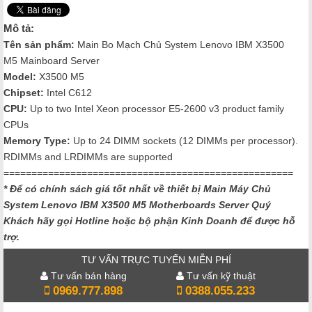
Mô tả:
Tên sản phẩm:
Main Bo Mạch Chủ System Lenovo IBM X3500
M5 Mainboard Server
Model:
X3500 M5
Chipset:
Intel C612
CPU:
Up to two Intel Xeon processor E5-2600 v3 product family
CPUs
Memory Type:
Up to 24 DIMM sockets (12 DIMMs per processor).
RDIMMs and LRDIMMs are supported
====================================================
* Để có chính sách giá tốt nhất về thiết bị Main Máy Chủ
System Lenovo IBM X3500 M5
Motherboards Server Quý
Khách hãy gọi Hotline hoặc bộ phận Kinh Doanh để được hỗ
trợ.
TƯ VẤN TRỰC TUYẾN MIỄN PHÍ
Tư vấn bán hàng
Tư vấn kỹ thuật
0969.777.898
0388.055.233