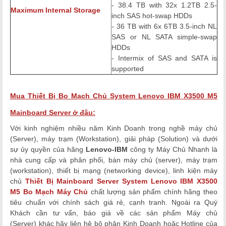
- 38.4 TB with 32x 1.2TB 2.5-
Maximum Internal Storage
inch SAS hot-swap HDDs
- 36 TB with 6x 6TB 3.5-inch NL
SAS or NL SATA simple-swap
HDDs
- Intermix of SAS and SATA is
supported
Mua
Thiết Bị
Bo Mạch Chủ System Lenovo IBM X3500 M5
Mainboard Server
ở đâu:
Với kinh nghiệm nhiều năm Kinh Doanh trong nghề máy chủ
(Server), máy trạm (Workstation), giải pháp (Solution) và dưới
sự ủy quyền của hãng
Lenovo-IBM
công ty Máy Chủ Nhanh là
nhà cung cấp và phân phối, bán máy chủ (server), máy trạm
(workstation), thiết bị mạng (networking device), linh kiện máy
chủ
Thiết Bị
Mainboard Server System Lenovo IBM X3500
M5 Bo Mạch Máy Chủ
chất lượng
sản phẩm chính hãng theo
tiêu chuẩn với chính sách giá rẻ, cạnh tranh. Ngoài ra Quý
Khách cần tư vấn, báo giá về các sản phẩm Máy chủ
(Server)
khác hãy liên hệ bộ phận Kinh Doanh hoặc Hotline của