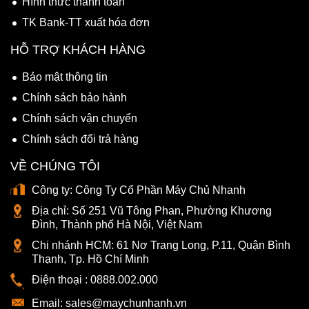
Hình thức thanh toán
TK Bank-TT xuất hóa đơn
HỖ TRỢ KHÁCH HÀNG
Bảo mật thông tin
Chính sách bảo hành
Chính sách vận chuyển
Chính sách đổi trả hàng
VỀ CHÚNG TÔI
Công ty:
Công Ty Cổ Phần Máy Chủ Nhanh
Địa chỉ:
Số 251 Vũ Tông Phan, Phường Khương
Đình, Thành phố Hà Nội, Việt Nam
Chi nhánh HCM:
61 Nơ Trang Long, P.11, Quận Bình
Thạnh, Tp. Hồ Chí Minh
Điện thoại :
0888.002.000
Email:
sales@maychunhanh.vn