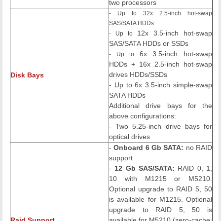
two processors
- Up to 32x 2.5-inch hot-swap
SAS/SATA HDDs
12x 3.5-inch hot-swap
-
Up to
SAS/SATA HDDs or SSDs
6x 3.5-inch hot-swap
-
Up to
HDDs + 16x 2.5-inch hot-swap
drives HDDs/SSDs
Disk Bays
- Up to 6x 3.5-inch simple-swap
SATA HDDs
Additional drive bays for the
above configurations:
- Two 5.25-inch drive bays for
optical drives
-
Onboard 6 Gb SATA:
no RAID
support
-
12 Gb SAS/SATA:
RAID 0, 1,
10 with M1215 or M5210.
Optional upgrade to RAID 5, 50
is available for M1215. Optional
upgrade to RAID 5, 50 is
Raid Support
available for M5210 (zero-cache;