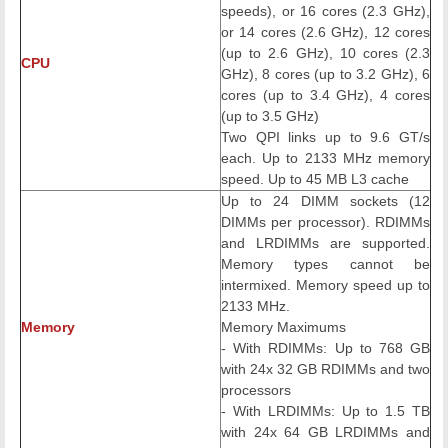
speeds), or 16 cores (2.3 GHz),
or 14 cores (2.6 GHz), 12 cores
(up to 2.6 GHz), 10 cores (2.3
CPU
GHz), 8 cores (up to 3.2 GHz), 6
cores (up to 3.4 GHz), 4 cores
(up to 3.5 GHz)
Two QPI links up to 9.6 GT/s
each. Up to 2133 MHz memory
speed. Up to 45 MB L3 cache
Up to 24 DIMM sockets (12
DIMMs per processor). RDIMMs
and LRDIMMs are supported.
Memory types cannot be
intermixed. Memory speed up to
2133 MHz.
Memory
Memory Maximums
- With RDIMMs: Up to 768 GB
with 24x 32 GB RDIMMs and two
processors
- With LRDIMMs: Up to 1.5 TB
with 24x 64 GB LRDIMMs and