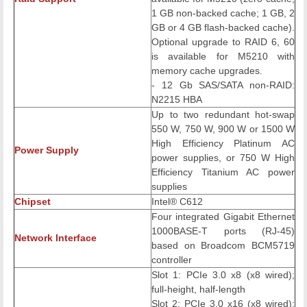
1 GB non-backed cache; 1 GB, 2
GB or 4 GB flash-backed cache).
Optional upgrade to RAID 6, 60
is available for M5210 with
memory cache upgrades.
- 12 Gb SAS/SATA non-RAID:
N2215 HBA
Up to two redundant hot-swap
550 W, 750 W, 900 W or 1500 W
High Efficiency Platinum AC
Power Supply
power supplies, or 750 W High
Efficiency Titanium AC power
supplies
Chipset
Intel® C612
Four integrated Gigabit Ethernet
1000BASE-T ports (RJ-45)
Network Interface
based on Broadcom BCM5719
controller
Slot 1: PCIe 3.0 x8 (x8 wired);
full-height, half-length
Slot 2: PCIe 3.0 x16 (x8 wired);