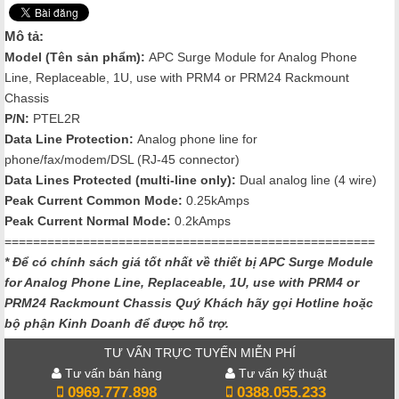
Mô tả:
Model (Tên sản phẩm):
APC Surge Module for Analog Phone
Line, Replaceable, 1U, use with PRM4 or PRM24 Rackmount
Chassis
P/N:
PTEL2R
Data Line Protection:
Analog phone line for
phone/fax/modem/DSL (RJ-45 connector)
Data Lines Protected (multi-line only):
Dual analog line (4 wire)
Peak Current Common Mode:
0.25kAmps
Peak Current Normal Mode:
0.2kAmps
====================================================
* Để có chính sách giá tốt nhất về thiết bị APC Surge Module
for Analog Phone Line, Replaceable, 1U, use with PRM4 or
PRM24 Rackmount Chassis
Quý Khách hãy gọi Hotline hoặc
bộ phận Kinh Doanh để được hỗ trợ.
TƯ VẤN TRỰC TUYẾN MIỄN PHÍ
Tư vấn bán hàng
Tư vấn kỹ thuật
0969.777.898
0388.055.233