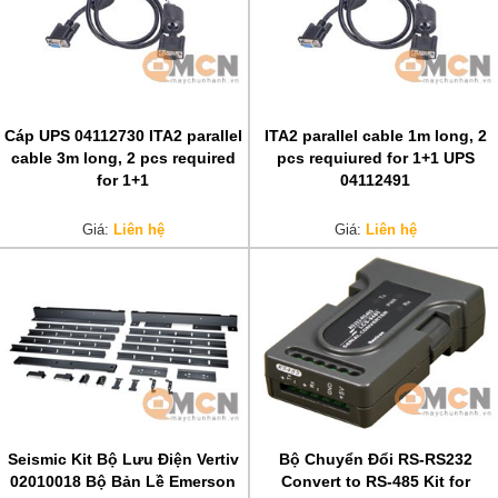
Cáp UPS 04112730 ITA2 parallel
ITA2 parallel cable 1m long, 2
cable 3m long, 2 pcs required
pcs requiured for 1+1 UPS
for 1+1
04112491
Giá:
Liên hệ
Giá:
Liên hệ
Seismic Kit Bộ Lưu Điện Vertiv
Bộ Chuyển Đổi RS-RS232
02010018 Bộ Bản Lề Emerson
Convert to RS-485 Kit for