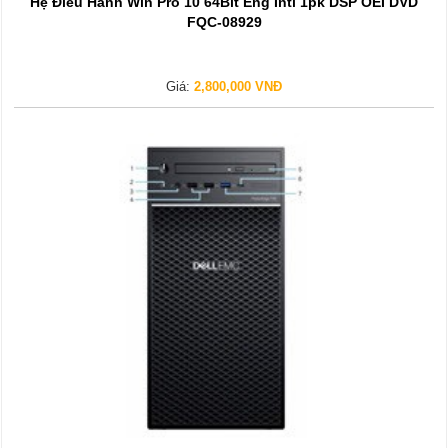
Hệ Điều Hành Win Pro 10 64Bit Eng Intl 1pk DSP OEI DVD
FQC-08929
Giá:
2,800,000 VNĐ