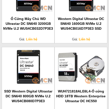
Ổ Cứng Máy Chủ WD
Western Digital Ultrastar DC
Ultrastar DC SN640 3200GB
SN640 1600GB NVMe U.2
NVMe U.2 WUS4CB032D7P3E3
WUS4CB016D7P3E3 SSD
Giá:
Liên hệ
Giá:
Liên hệ
SSD Western Digital Ultrastar
WUH721818ALE6L4-Ổ cứng
DC SN640 800GB NVMe U.2
HDD 18TB Western Enterprise
WUS4CB080D7P3E3
Ultrastar DC HC550