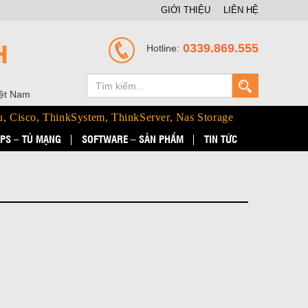
GIỚI THIỆU
LIÊN HỆ
H
0339.869.555
Hotline:
iệt Nam
u, Cisco, ThinkSystem, ThinkServer, Nas Storage
PS – TỦ MẠNG
SOFTWARE – SẢN PHẨM
TIN TỨC