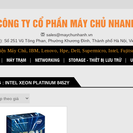
CÔNG TY CỔ PHẦN MÁY CHỦ NHAN
sales@maychunhanh.vn
): Số 251 Vũ Tông Phan, Phường Khương Đình, Thành phố Hà Nội, V
iện Máy Chủ, IBM, Lenovo, Hpe, Dell, Supermicro, Intel, Fujits
MÁY TRẠM
NETWORKING
STORAGE - THIẾT BỊ LƯU TRỮ
U
 : INTEL XEON PLATINUM 8452Y