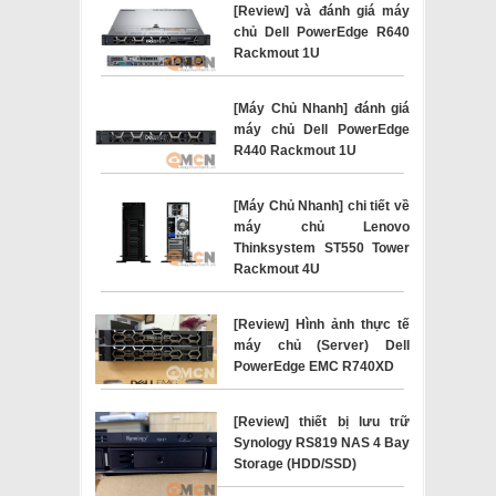
[Review] và đánh giá máy
chủ Dell PowerEdge R640
Rackmout 1U
[Máy Chủ Nhanh] đánh giá
máy chủ Dell PowerEdge
R440 Rackmout 1U
[Máy Chủ Nhanh] chi tiết về
máy chủ Lenovo
Thinksystem ST550 Tower
Rackmout 4U
[Review] Hình ảnh thực tế
máy chủ (Server) Dell
PowerEdge EMC R740XD
[Review] thiết bị lưu trữ
Synology RS819 NAS 4 Bay
Storage (HDD/SSD)