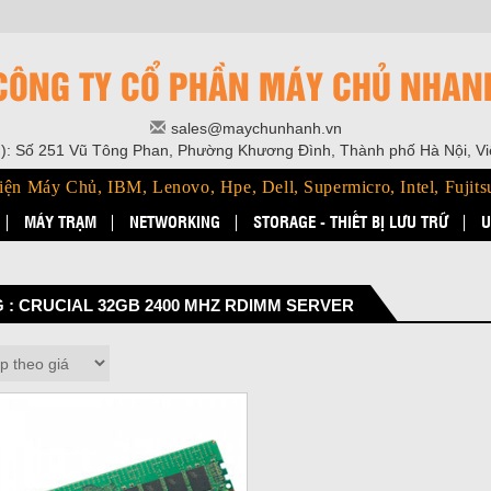
CÔNG TY CỔ PHẦN MÁY CHỦ NHAN
sales@maychunhanh.vn
): Số 251 Vũ Tông Phan, Phường Khương Đình, Thành phố Hà Nội, V
iện Máy Chủ, IBM, Lenovo, Hpe, Dell, Supermicro, Intel, Fujits
MÁY TRẠM
NETWORKING
STORAGE - THIẾT BỊ LƯU TRỮ
U
 : CRUCIAL 32GB 2400 MHZ RDIMM SERVER