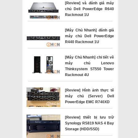
[Review] và đánh giá máy
chủ Dell PowerEdge R640
Rackmout 1U
[Máy Chủ Nhanh] đánh giá
máy chủ Dell PowerEdge
R440 Rackmout 1U
[Máy Chủ Nhanh] chi tiết về
máy chủ Lenovo
Thinksystem ST550 Tower
Rackmout 4U
[Review] Hình ảnh thực tế
máy chủ (Server) Dell
PowerEdge EMC R740XD
[Review] thiết bị lưu trữ
Synology RS819 NAS 4 Bay
Storage (HDD/SSD)