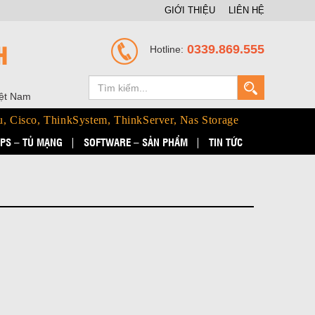
GIỚI THIỆU
LIÊN HỆ
H
0339.869.555
Hotline:
iệt Nam
u, Cisco, ThinkSystem, ThinkServer, Nas Storage
PS – TỦ MẠNG
SOFTWARE – SẢN PHẨM
TIN TỨC